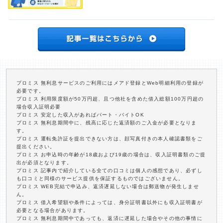
プロミス 無利息サービスのご利用にはメアド登録とWeb明細利用の登録が
必要です。
プロミス 利用限度額が50万円超、且つ他社を含めた借入総額100万円超の
場合収入証明必要
プロミス 安定した収入があればパート・バイトOK
プロミス 無利息期間中に、残高に応じた返済額のご入金が必要となりま
す。
プロミス 運転免許証を提出できない方は、顔写真付きの本人確認書類をご
提出ください。
プロミス お申込時の年齢が18歳および19歳の場合は、収入証明書類のご提
出が必須となります。
プロミス 記事内で紹介している全ての口コミは個人の感想であり、必ずし
も口コミと同様のサービス提供を保証するものではございません。
プロミス WEB完結で申込み、返済遅延しない場合は郵送物が発生しませ
ん。
プロミス 借入希望額や条件によっては、身分証明書以外にも収入証明書が
必要となる場合があります。
プロミス 無利息期間中であっても、返済に遅延した場合やその他の事情に