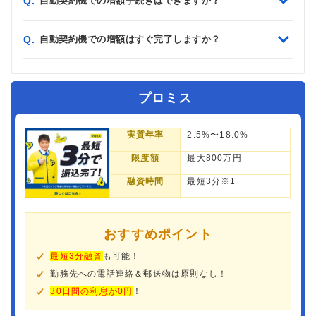
自動契約機での増額手続きはできますか？
Q.
自動契約機での増額はすぐ完了しますか？
Q.
プロミス
実質年率
2.5%〜18.0%
限度額
最大800万円
融資時間
最短3分※1
おすすめポイント
最短3分融資
も可能！
勤務先への電話連絡＆郵送物は原則なし！
30日間の利息が0円
！