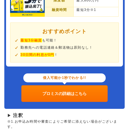
限度額
最大800万円
融資時間
最短3分※1
おすすめポイント
最短3分融資
も可能！
勤務先への電話連絡＆郵送物は原則なし！
30日間の利息が0円
！
借入可能か1秒でわかる!!
プロミスの詳細はこちら
注釈
▶
※1.お申込み時間や審査によりご希望に添えない場合がございま
す。