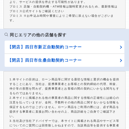
より、サービスの提供を停止する可能性があります。
プロミス 店舗・自動契約機・ATM情報は随時変更されるため、最新情報は
プロミス公式サイトをご確認ください
プロミス ※お申込み時間や審査によりご希望に添えない場合がございま
す。
同じエリアの他の店舗を探す
【閉店】四日市新正自動契約コーナー
【閉店】四日市生桑自動契約コーナー
1.本サイトの目的は、ローン商品等に関する適切な情報と選択の機会を提供
することにあり、当社は、提携事業者とお客様との契約締結の代理、斡旋、
仲介等の形態を問わず、提携事業者とお客様の間の契約にいかなる関与もす
るものではありません。
2.本サイトに掲載される他の事業者の商品に関する情報の正確性には細心の
注意を払っていますが、金利、手数料その他の商品に関するいかなる情報も
保証するものではございません。ローン商品をご利用の際には、必ず商品を
提供する事業者に直接お問い合わせの上、商品詳細をご自身でご確認下さ
い。
3.当社及び当社アドバイザーでは、本サイトに掲載される商品やサービス等
についてのご質問には回答致しかねますので、当該商品等を提供する事業者