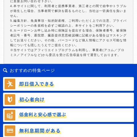
に直接お問い合わせ下さい。
4.本サイトに関して、利用者と提携事業者、第三者との間で紛争やトラブル
が発生した場合、当事者間で解決を図るものとし、当社は一切責任を負いま
せん。
5.編集方針、免責事項・知的財産権、ご利用いただく上での注意、プライバ
シーポリシーの各規程を必ずご確認の上、本サイトをご利用下さい。
6.カードローンお申し込み時に保険証を提出する場合、保険者番号、被保険
者記号・番号、通院歴、臓器提供意思確認欄に記載がある場合はマスキング
してお送りください。その他、バーコードなど個人情報にアクセス可能な情
報についても隠したうえでご提出ください。
※当サイトではアフィリエイトプログラムを利用し、事業者(アコム／プロ
ミス／アイフルなど)から委託を受け広告収益を得て運営しております。
おすすめの特集ページ