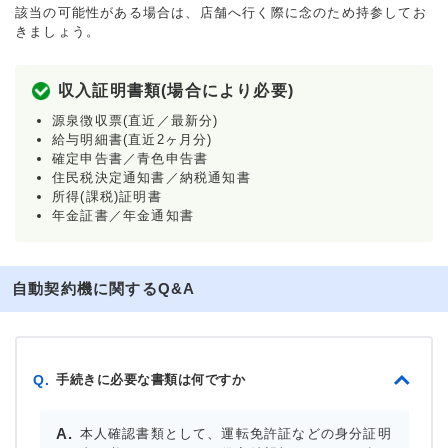
該当の可能性がある場合は、店舗へ行く際に念のため持参してお
きましょう。
収入証明書類(場合により必要)
源泉徴収票(直近／最新分)
給与明細書(直近2ヶ月分)
確定申告書／青色申告書
住民税決定通知書／納税通知書
所得(課税)証明書
年金証書／年金通知書
自動契約機に関するQ&A
手続きに必要な書類は何ですか
Q.
本人確認書類として、運転免許証などの身分証明