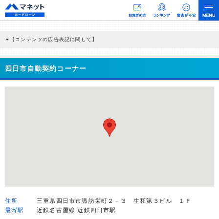
【コンテンツの広告表記に関して】
本コンテンツには、紹介している商品・商材の広告（リンク）を含む場合がありま
す。 これらの広告を経由して読者が企業ホームページを訪れ、成約が発生すると弊
社に対して企業から紹介報酬が支払われるという収益モデルです。 ただし、特定の
四日市自動契約コーナー
商品を根拠なくPRするものではなく、当編集部の調査／ユーザーへの口コミ収集な
どに基づき、公平性を担保した情報提供を行っています。
>提携企業一覧
住所
三重県四日市市諏訪栄町２－３ 生和第３ビル １Ｆ
最寄駅
近鉄名古屋線 近鉄四日市駅