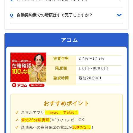
自動契約機での増額はすぐ完了しますか？
Q.
アコム
実質年率
2.4%〜17.9%
限度額
1万円〜800万円
融資時間
最短20分※1
おすすめポイント
スマホアプリ
「myac」で完結！
最短20分融資可
(※1)でコンビニOK
勤務先への在籍確認の電話が
100%なし
！