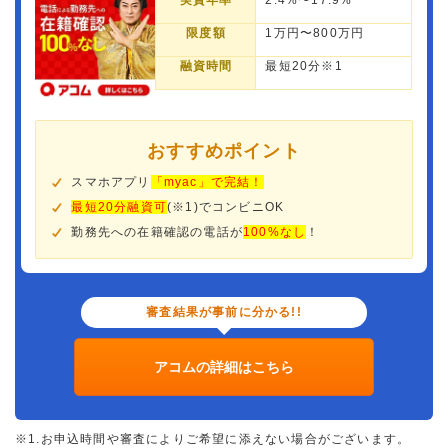
実質年率
2.4%〜17.9%
限度額
1万円〜800万円
融資時間
最短20分※1
おすすめポイント
スマホアプリ
「myac」で完結！
最短20分融資可
(※1)でコンビニOK
勤務先への在籍確認の電話が
100%なし
！
審査結果が事前に分かる!!
アコムの詳細はこちら
※1.お申込時間や審査によりご希望に添えない場合がございます。