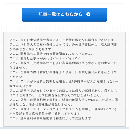
アコム ※1 お申込時間や審査によりご希望に添えない場合がございます。
アコム ※2 借入希望額や条件によっては、身分証明書以外にも収入証明書
が必要となる場合があります。
アコム 勤務先への電話での在籍確認は100％ありません。
アコム 安定した収入があればパート・バイトOK
アコム 高校生（定時制高校生および高等専門学校生も含む）はお申込いた
だけません。
アコム ご利用の際は貸付け条件をよく読み、計画的な借り入れを心がけて
ください
アコム アコムが不適切と判断した場合、金利0円サービスが適用されない可
能性があります。
アコム 記事内で紹介している全ての口コミは個人の感想であり、必ずしも
口コミと同様のサービス提供を保証するものではございません。
アコム 店舗・自動契約機で契約し、明細の確認方法をWEBにした場合、返
済遅延しない場合は郵送物が発生しません。
アコム 当サイトではアフィリエイトプログラムを利用し、事業者(アコム)
から委託を受け広告収益を得て運営しております
アコム 適用金利や利用極度額は審査によって決定します