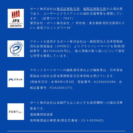
マネットカードローンの編集責任者および編集者は、日本貸金
業協会の定める貸金業務取扱主任者登録を受けています。
(登録年月日：令和8年1月9日、登録番号：K250020096、合
格証書番号：F241000177)
ポート株式会社は金融庁をはじめとする政府機関への届出済事
業者です。
適格機関投資家
有料職業紹介事業者(厚生労働省：13-ﾕ-305645)