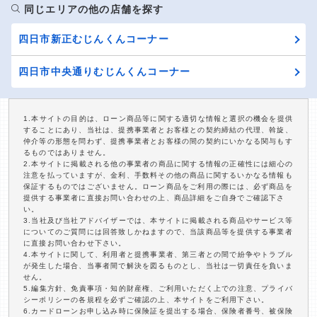
同じエリアの他の店舗を探す
四日市新正むじんくんコーナー
四日市中央通りむじんくんコーナー
1.本サイトの目的は、ローン商品等に関する適切な情報と選択の機会を提供
することにあり、当社は、提携事業者とお客様との契約締結の代理、斡旋、
仲介等の形態を問わず、提携事業者とお客様の間の契約にいかなる関与もす
るものではありません。
2.本サイトに掲載される他の事業者の商品に関する情報の正確性には細心の
注意を払っていますが、金利、手数料その他の商品に関するいかなる情報も
保証するものではございません。ローン商品をご利用の際には、必ず商品を
提供する事業者に直接お問い合わせの上、商品詳細をご自身でご確認下さ
い。
3.当社及び当社アドバイザーでは、本サイトに掲載される商品やサービス等
についてのご質問には回答致しかねますので、当該商品等を提供する事業者
に直接お問い合わせ下さい。
4.本サイトに関して、利用者と提携事業者、第三者との間で紛争やトラブル
が発生した場合、当事者間で解決を図るものとし、当社は一切責任を負いま
せん。
5.編集方針、免責事項・知的財産権、ご利用いただく上での注意、プライバ
シーポリシーの各規程を必ずご確認の上、本サイトをご利用下さい。
6.カードローンお申し込み時に保険証を提出する場合、保険者番号、被保険