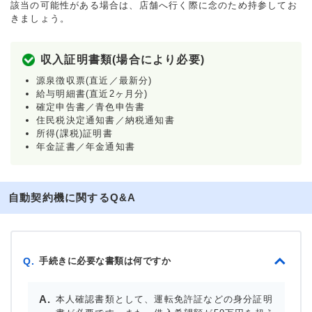
該当の可能性がある場合は、店舗へ行く際に念のため持参してお
きましょう。
収入証明書類(場合により必要)
源泉徴収票(直近／最新分)
給与明細書(直近2ヶ月分)
確定申告書／青色申告書
住民税決定通知書／納税通知書
所得(課税)証明書
年金証書／年金通知書
自動契約機に関するQ&A
手続きに必要な書類は何ですか
Q.
本人確認書類として、運転免許証などの身分証明