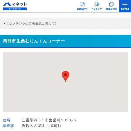
【コンテンツの広告表記に関して】
本コンテンツには、紹介している商品・商材の広告（リンク）を含む場合がありま
す。 これらの広告を経由して読者が企業ホームページを訪れ、成約が発生すると弊
社に対して企業から紹介報酬が支払われるという収益モデルです。 ただし、特定の
四日市生桑むじんくんコーナー
商品を根拠なくPRするものではなく、当編集部の調査／ユーザーへの口コミ収集な
どに基づき、公平性を担保した情報提供を行っています。
>提携企業一覧
住所
三重県四日市市生桑町３０３-２
最寄駅
近鉄名古屋線 川原町駅