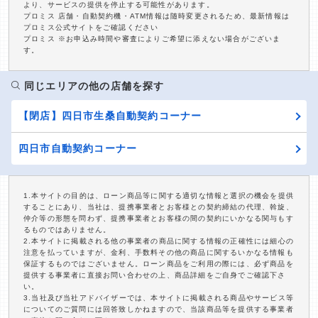
より、サービスの提供を停止する可能性があります。
プロミス 店舗・自動契約機・ATM情報は随時変更されるため、最新情報は
プロミス公式サイトをご確認ください
プロミス ※お申込み時間や審査によりご希望に添えない場合がございま
す。
同じエリアの他の店舗を探す
【閉店】四日市生桑自動契約コーナー
四日市自動契約コーナー
1.本サイトの目的は、ローン商品等に関する適切な情報と選択の機会を提供
することにあり、当社は、提携事業者とお客様との契約締結の代理、斡旋、
仲介等の形態を問わず、提携事業者とお客様の間の契約にいかなる関与もす
るものではありません。
2.本サイトに掲載される他の事業者の商品に関する情報の正確性には細心の
注意を払っていますが、金利、手数料その他の商品に関するいかなる情報も
保証するものではございません。ローン商品をご利用の際には、必ず商品を
提供する事業者に直接お問い合わせの上、商品詳細をご自身でご確認下さ
い。
3.当社及び当社アドバイザーでは、本サイトに掲載される商品やサービス等
についてのご質問には回答致しかねますので、当該商品等を提供する事業者