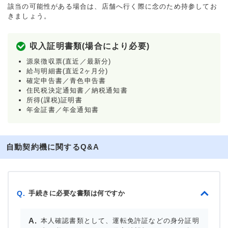
該当の可能性がある場合は、店舗へ行く際に念のため持参してお
きましょう。
収入証明書類(場合により必要)
源泉徴収票(直近／最新分)
給与明細書(直近2ヶ月分)
確定申告書／青色申告書
住民税決定通知書／納税通知書
所得(課税)証明書
年金証書／年金通知書
自動契約機に関するQ&A
手続きに必要な書類は何ですか
Q.
本人確認書類として、運転免許証などの身分証明