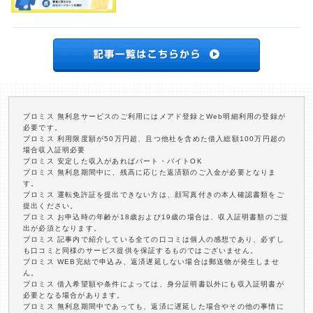
プロミス 無利息サービスのご利用にはメアド登録とWeb明細利用の登録が
必要です。
プロミス 利用限度額が50万円超、且つ他社を含めた借入総額100万円超の
場合収入証明必要
プロミス 安定した収入があればパート・バイトOK
プロミス 無利息期間中に、残高に応じた返済額のご入金が必要となりま
す。
プロミス 運転免許証を提出できない方は、顔写真付きの本人確認書類をご
提出ください。
プロミス お申込時の年齢が18歳および19歳の場合は、収入証明書類のご提
出が必須となります。
プロミス 記事内で紹介している全ての口コミは個人の感想であり、必ずし
も口コミと同様のサービス提供を保証するものではございません。
プロミス WEB完結で申込み、返済遅延しない場合は郵送物が発生しませ
ん。
プロミス 借入希望額や条件によっては、身分証明書以外にも収入証明書が
必要となる場合があります。
プロミス 無利息期間中であっても、返済に遅延した場合やその他の事情に