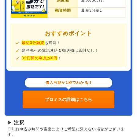
限度額
最大800万円
融資時間
最短3分※1
おすすめポイント
最短3分融資
も可能！
勤務先への電話連絡＆郵送物は原則なし！
30日間の利息が0円
！
借入可能か1秒でわかる!!
プロミスの詳細はこちら
注釈
▶
※1.お申込み時間や審査によりご希望に添えない場合がございま
す。