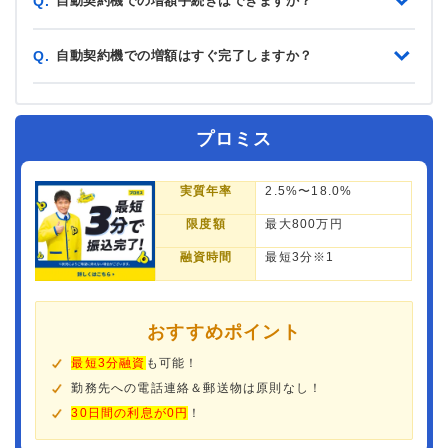
自動契約機での増額手続きはできますか？
Q.
自動契約機での増額はすぐ完了しますか？
Q.
プロミス
実質年率
2.5%〜18.0%
限度額
最大800万円
融資時間
最短3分※1
おすすめポイント
最短3分融資
も可能！
勤務先への電話連絡＆郵送物は原則なし！
30日間の利息が0円
！