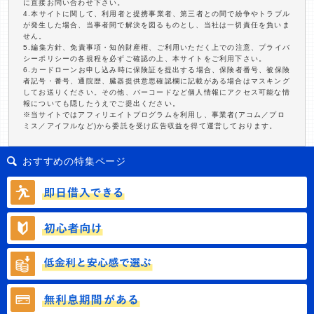
に直接お問い合わせ下さい。
4.本サイトに関して、利用者と提携事業者、第三者との間で紛争やトラブル
が発生した場合、当事者間で解決を図るものとし、当社は一切責任を負いま
せん。
5.編集方針、免責事項・知的財産権、ご利用いただく上での注意、プライバ
シーポリシーの各規程を必ずご確認の上、本サイトをご利用下さい。
6.カードローンお申し込み時に保険証を提出する場合、保険者番号、被保険
者記号・番号、通院歴、臓器提供意思確認欄に記載がある場合はマスキング
してお送りください。その他、バーコードなど個人情報にアクセス可能な情
報についても隠したうえでご提出ください。
※当サイトではアフィリエイトプログラムを利用し、事業者(アコム／プロ
ミス／アイフルなど)から委託を受け広告収益を得て運営しております。
おすすめの特集ページ