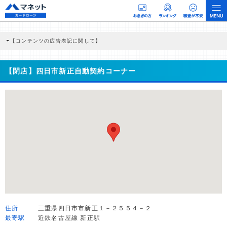
【コンテンツの広告表記に関して】
本コンテンツには、紹介している商品・商材の広告（リンク）を含む場合がありま
す。 これらの広告を経由して読者が企業ホームページを訪れ、成約が発生すると弊
社に対して企業から紹介報酬が支払われるという収益モデルです。 ただし、特定の
【閉店】四日市新正自動契約コーナー
商品を根拠なくPRするものではなく、当編集部の調査／ユーザーへの口コミ収集な
どに基づき、公平性を担保した情報提供を行っています。
>提携企業一覧
住所
三重県四日市市新正１－２５５４－２
最寄駅
近鉄名古屋線 新正駅