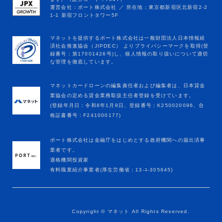
マネットカードローンの編集責任者および編集者は、日本貸金
業協会の定める貸金業務取扱主任者登録を受けています。
(登録年月日：令和8年1月9日、登録番号：K250020096、合
格証書番号：F241000177)
ポート株式会社は金融庁をはじめとする政府機関への届出済事
業者です。
適格機関投資家
有料職業紹介事業者(厚生労働省：13-ﾕ-305645)