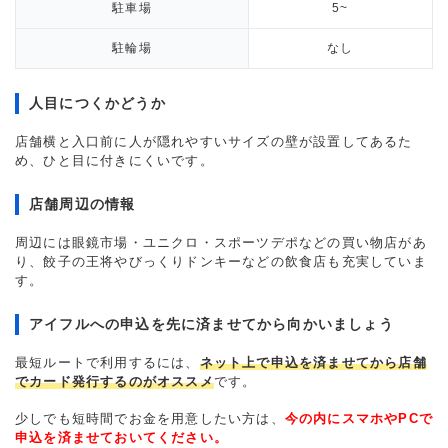
駐車場
5~
駐輪場
なし
人目につくかどうか
店舗横と入口前に人が隠れやすいサイズの壁が設置してあるた
め、ひと目に付きにくいです。
店舗周辺の情報
周辺には眼鏡市場・ユニクロ・スポーツデポなどの買い物店があ
り、餃子の王将やびっくりドンキーなどの飲食店も充実していま
す。
アイフルへの申込を先に済ませてから向かいましょう
最短ルートで利用するには、
ネット上で申込を済ませてから店舗
でカード発行するのがオススメ
です。
少しでも短時間でお金を用意したい方は、
今の内にスマホやPCで
申込を済ませておいてください。