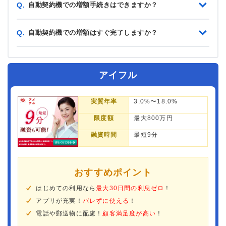
自動契約機での増額手続きはできますか？
Q.
自動契約機での増額はすぐ完了しますか？
Q.
アイフル
実質年率
3.0%〜18.0%
限度額
最大800万円
融資時間
最短9分
おすすめポイント
はじめての利用なら
最大30日間の利息ゼロ
！
アプリが充実！
バレずに使える
！
電話や郵送物に配慮！
顧客満足度が高い
！