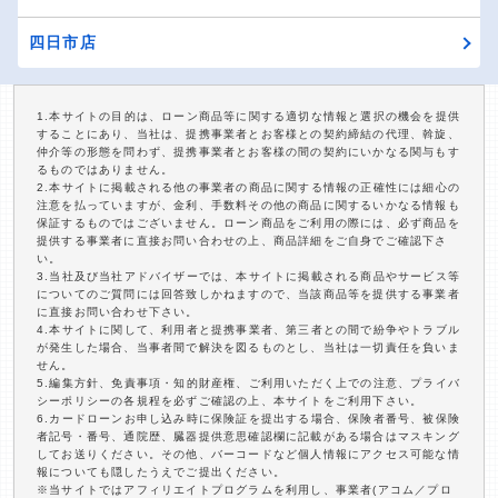
四日市店
1.本サイトの目的は、ローン商品等に関する適切な情報と選択の機会を提供
することにあり、当社は、提携事業者とお客様との契約締結の代理、斡旋、
仲介等の形態を問わず、提携事業者とお客様の間の契約にいかなる関与もす
るものではありません。
2.本サイトに掲載される他の事業者の商品に関する情報の正確性には細心の
注意を払っていますが、金利、手数料その他の商品に関するいかなる情報も
保証するものではございません。ローン商品をご利用の際には、必ず商品を
提供する事業者に直接お問い合わせの上、商品詳細をご自身でご確認下さ
い。
3.当社及び当社アドバイザーでは、本サイトに掲載される商品やサービス等
についてのご質問には回答致しかねますので、当該商品等を提供する事業者
に直接お問い合わせ下さい。
4.本サイトに関して、利用者と提携事業者、第三者との間で紛争やトラブル
が発生した場合、当事者間で解決を図るものとし、当社は一切責任を負いま
せん。
5.編集方針、免責事項・知的財産権、ご利用いただく上での注意、プライバ
シーポリシーの各規程を必ずご確認の上、本サイトをご利用下さい。
6.カードローンお申し込み時に保険証を提出する場合、保険者番号、被保険
者記号・番号、通院歴、臓器提供意思確認欄に記載がある場合はマスキング
してお送りください。その他、バーコードなど個人情報にアクセス可能な情
報についても隠したうえでご提出ください。
※当サイトではアフィリエイトプログラムを利用し、事業者(アコム／プロ