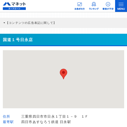
【コンテンツの広告表記に関して】
本コンテンツには、紹介している商品・商材の広告（リンク）を含む場合がありま
す。 これらの広告を経由して読者が企業ホームページを訪れ、成約が発生すると弊
社に対して企業から紹介報酬が支払われるという収益モデルです。 ただし、特定の
国道１号日永店
商品を根拠なくPRするものではなく、当編集部の調査／ユーザーへの口コミ収集な
どに基づき、公平性を担保した情報提供を行っています。
>提携企業一覧
住所
三重県四日市市日永１丁目１－９ １Ｆ
最寄駅
四日市あすなろう鉄道 日永駅