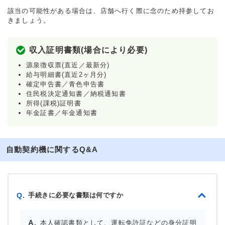
該当の可能性がある場合は、店舗へ行く際に念のため持参してお
きましょう。
収入証明書類(場合により必要)
源泉徴収票(直近／最新分)
給与明細書(直近2ヶ月分)
確定申告書／青色申告書
住民税決定通知書／納税通知書
所得(課税)証明書
年金証書／年金通知書
自動契約機に関するQ&A
手続きに必要な書類は何ですか
Q.
本人確認書類として、運転免許証などの身分証明