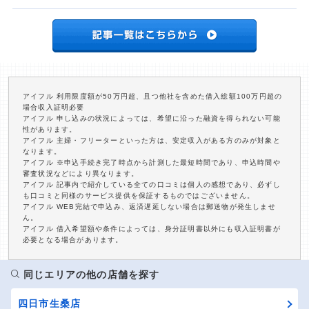
アイフル 利用限度額が50万円超、且つ他社を含めた借入総額100万円超の
場合収入証明必要
アイフル 申し込みの状況によっては、希望に沿った融資を得られない可能
性があります。
アイフル 主婦・フリーターといった方は、安定収入がある方のみが対象と
なります。
アイフル ※申込手続き完了時点から計測した最短時間であり、申込時間や
審査状況などにより異なります。
アイフル 記事内で紹介している全ての口コミは個人の感想であり、必ずし
も口コミと同様のサービス提供を保証するものではございません。
アイフル WEB完結で申込み、返済遅延しない場合は郵送物が発生しませ
ん。
アイフル 借入希望額や条件によっては、身分証明書以外にも収入証明書が
必要となる場合があります。
同じエリアの他の店舗を探す
四日市生桑店