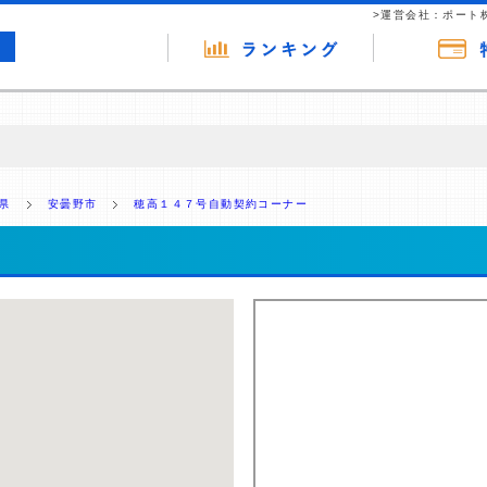
>運営会社：ポート
の広告（リンク）を含む場合があります。 これらの広告を経由して読者
るという収益モデルです。 ただし、特定の商品を根拠なくPRするもので
県
安曇野市
穂高１４７号自動契約コーナー
報提供を行っています。