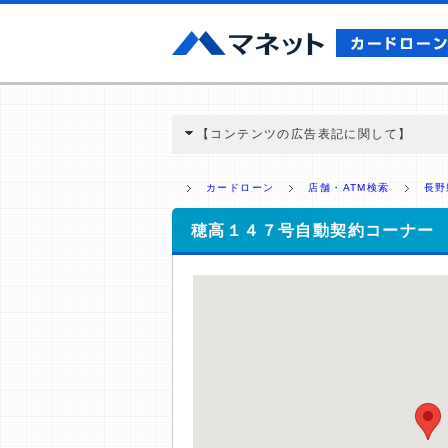
【コンテンツの広告表記に関して】
本コンテンツには、紹介している商品・商材
と弊社に対して企業から紹介報酬が支払われ
カードローン
店舗・ATM検索
長野
ミ収集などに基づき、公平性を担保した情
>提携企業一覧
穂高１４７号自動契約コーナー