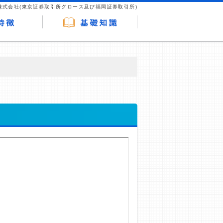
株式会社(東京証券取引所グロース及び福岡証券取引所)
が企業ホームページを訪れ、成約が発生する
はなく、当編集部の調査／ユーザーへの口コ