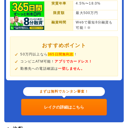
実質年率
4.5%〜18.0%
限度額
最大500万円
融資時間
Webで最短8分融資も
可能！※
おすすめポイント
50万円以上なら
365日間無利息
！
コンビニATM可能！
アプリでカードレス！
勤務先への電話確認は
一切しません。
まずは無料でカンタン審査！
レイクの詳細はこちら