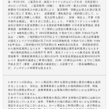
金：年20.0%、ご返済方式：残高スライドリボルビング方式・元利定額リ
ボルビング方式、 ご返済期間（回数）、 最長10年・最大120回（融資額の
範囲内での追加借入や繰上返済により、返済期間・回数はお借入れ及び返済
計画に応じて 変動します）、必要書類：運転免許証（契約額に応じて、レ
イクが必要と判断した場合、 収入証明も提出）、担保・保証人：不要 ※貸
付条件を確認し、借りすぎに注意しましょう。 ※新生フィナンシャル株式
会社が契約する貸金業務にかかる指定紛争解決機関 ※日本貸金業協会 貸金
業相談・紛争解決センター ※ご契約には所定の審査があります。
レイク ■無利息に関して 365日間無利息 ※初めてのご契約 ※Webでお申
込み・ご契約、ご契約額が50万円以上でご契約後59日以内に収入証明書類
の提出とレイクでの登録が完了の方 60日間無利息 ※初めてのご契約 ※We
bお申込み、ご契約額が50万円未満の方 ■無利息の注意点 ・初回契約翌日
から無利息適用となります ・無利息期間経過後は通常金利適用となります
・他の無利息商品との併用不可 商号：新生フィナンシャル株式会社 貸金業
登録番号：関東財務局長(11) 第01024号 日本貸金業協会会員第000003号
レイク 最短即日融資をご希望の場合、21時（日曜日は18時）までのご契約
手続き完了（審査・必要書類の確認含む）が必要です。一部金融機関およ
び、メンテナンス時間等を除きます。
1.本サイトの目的は、ローン商品等に関する適切な情報と選択の機会を提供
することにあり、当社は、提携事業者とお客様との契約締結の代理、斡旋、
仲介等の形態を問わず、提携事業者とお客様の間の契約にいかなる関与もす
るものではありません。
2.本サイトに掲載される他の事業者の商品に関する情報の正確性には細心の
注意を払っていますが、金利、手数料その他の商品に関するいかなる情報も
保証するものではございません。ローン商品をご利用の際には、必ず商品を