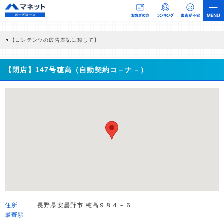
【コンテンツの広告表記に関して】
本コンテンツには、紹介している商品・商材の広告（リンク）を含む場合がありま
す。 これらの広告を経由して読者が企業ホームページを訪れ、成約が発生すると弊
社に対して企業から紹介報酬が支払われるという収益モデルです。 ただし、特定の
【閉店】147号穂高（自動契約コ－ナ－）
商品を根拠なくPRするものではなく、当編集部の調査／ユーザーへの口コミ収集な
どに基づき、公平性を担保した情報提供を行っています。
>提携企業一覧
住所
長野県安曇野市 穂高９８４－６
最寄駅