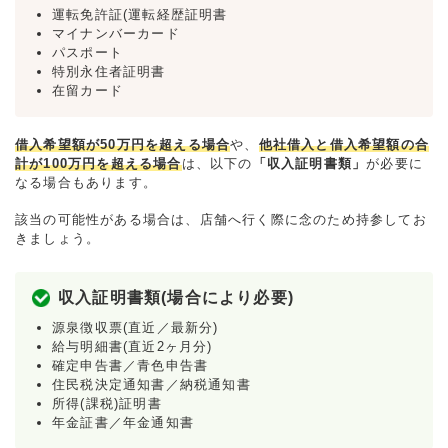
運転免許証(運転経歴証明書
マイナンバーカード
パスポート
特別永住者証明書
在留カード
借入希望額が50万円を超える場合
や、
他社借入と借入希望額の合
計が100万円を超える場合
は、以下の
「収入証明書類」
が必要に
なる場合もあります。
該当の可能性がある場合は、店舗へ行く際に念のため持参してお
きましょう。
収入証明書類(場合により必要)
源泉徴収票(直近／最新分)
給与明細書(直近2ヶ月分)
確定申告書／青色申告書
住民税決定通知書／納税通知書
所得(課税)証明書
年金証書／年金通知書