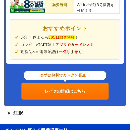
融資時間
Webで最短8分融資も
可能！※
おすすめポイント
50万円以上なら
365日間無利息
！
コンビニATM可能！
アプリでカードレス！
勤務先への電話確認は
一切しません。
まずは無料でカンタン審査！
レイクの詳細はこちら
注釈
▶
レイクに関する新着記事一覧