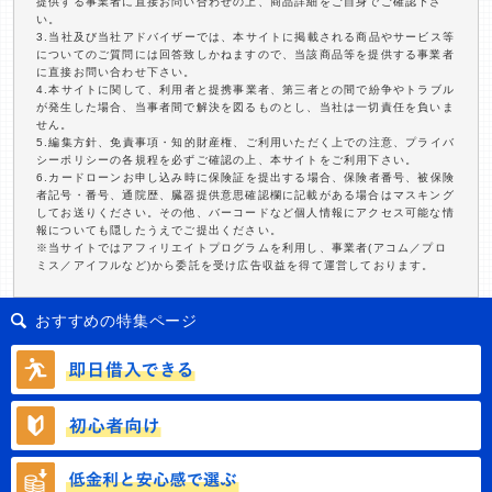
提供する事業者に直接お問い合わせの上、商品詳細をご自身でご確認下さ
い。
3.当社及び当社アドバイザーでは、本サイトに掲載される商品やサービス等
についてのご質問には回答致しかねますので、当該商品等を提供する事業者
に直接お問い合わせ下さい。
4.本サイトに関して、利用者と提携事業者、第三者との間で紛争やトラブル
が発生した場合、当事者間で解決を図るものとし、当社は一切責任を負いま
せん。
5.編集方針、免責事項・知的財産権、ご利用いただく上での注意、プライバ
シーポリシーの各規程を必ずご確認の上、本サイトをご利用下さい。
6.カードローンお申し込み時に保険証を提出する場合、保険者番号、被保険
者記号・番号、通院歴、臓器提供意思確認欄に記載がある場合はマスキング
してお送りください。その他、バーコードなど個人情報にアクセス可能な情
報についても隠したうえでご提出ください。
※当サイトではアフィリエイトプログラムを利用し、事業者(アコム／プロ
ミス／アイフルなど)から委託を受け広告収益を得て運営しております。
おすすめの特集ページ