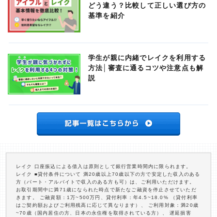
どう違う？比較して正しい選び方の
基準を紹介
学生が親に内緒でレイクを利用する
方法│審査に通るコツや注意点も解
説
レイク 口座振込による借入は原則として銀行営業時間内に限られます。
レイク ■貸付条件について 満20歳以上70歳以下の方で安定した収入のある
方（パート・アルバイトで収入のある方も可）は、ご利用いただけます。
お取引期間中に満71歳になられた時点で新たなご融資を停止させていただ
きます。 ご融資額：1万~500万円、貸付利率：年4.5~18.0% （貸付利率
はご契約額およびご利用残高に応じて異なります）、 ご利用対象：満20歳
~70歳（国内居住の方、日本の永住権を取得されている方）、 遅延損害