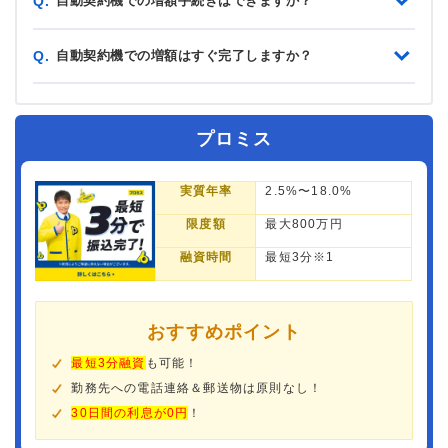
自動契約機での増額手続きはできますか？
Q.
自動契約機での増額はすぐ完了しますか？
Q.
プロミス
実質年率
2.5%〜18.0%
限度額
最大800万円
融資時間
最短3分※1
おすすめポイント
最短3分融資
も可能！
勤務先への電話連絡＆郵送物は原則なし！
30日間の利息が0円
！