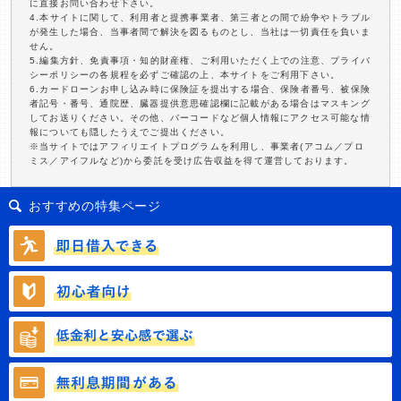
に直接お問い合わせ下さい。
4.本サイトに関して、利用者と提携事業者、第三者との間で紛争やトラブル
が発生した場合、当事者間で解決を図るものとし、当社は一切責任を負いま
せん。
5.編集方針、免責事項・知的財産権、ご利用いただく上での注意、プライバ
シーポリシーの各規程を必ずご確認の上、本サイトをご利用下さい。
6.カードローンお申し込み時に保険証を提出する場合、保険者番号、被保険
者記号・番号、通院歴、臓器提供意思確認欄に記載がある場合はマスキング
してお送りください。その他、バーコードなど個人情報にアクセス可能な情
報についても隠したうえでご提出ください。
※当サイトではアフィリエイトプログラムを利用し、事業者(アコム／プロ
ミス／アイフルなど)から委託を受け広告収益を得て運営しております。
おすすめの特集ページ