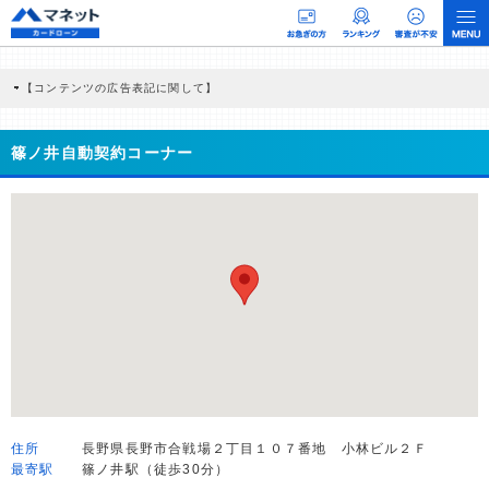
【コンテンツの広告表記に関して】
本コンテンツには、紹介している商品・商材の広告（リンク）を含む場合がありま
す。 これらの広告を経由して読者が企業ホームページを訪れ、成約が発生すると弊
社に対して企業から紹介報酬が支払われるという収益モデルです。 ただし、特定の
篠ノ井自動契約コーナー
商品を根拠なくPRするものではなく、当編集部の調査／ユーザーへの口コミ収集な
どに基づき、公平性を担保した情報提供を行っています。
>提携企業一覧
住所
長野県長野市合戦場２丁目１０７番地 小林ビル２Ｆ
最寄駅
篠ノ井駅（徒歩30分）