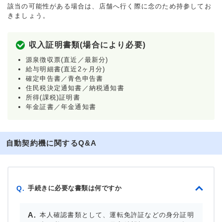
該当の可能性がある場合は、店舗へ行く際に念のため持参してお
きましょう。
収入証明書類(場合により必要)
源泉徴収票(直近／最新分)
給与明細書(直近2ヶ月分)
確定申告書／青色申告書
住民税決定通知書／納税通知書
所得(課税)証明書
年金証書／年金通知書
自動契約機に関するQ&A
手続きに必要な書類は何ですか
Q.
本人確認書類として、運転免許証などの身分証明