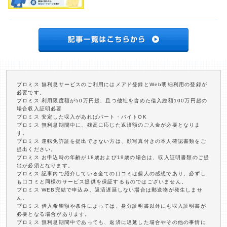
プロミス 無利息サービスのご利用にはメアド登録とWeb明細利用の登録が
必要です。
プロミス 利用限度額が50万円超、且つ他社を含めた借入総額100万円超の
場合収入証明必要
プロミス 安定した収入があればパート・バイトOK
プロミス 無利息期間中に、残高に応じた返済額のご入金が必要となりま
す。
プロミス 運転免許証を提出できない方は、顔写真付きの本人確認書類をご
提出ください。
プロミス お申込時の年齢が18歳および19歳の場合は、収入証明書類のご提
出が必須となります。
プロミス 記事内で紹介している全ての口コミは個人の感想であり、必ずし
も口コミと同様のサービス提供を保証するものではございません。
プロミス WEB完結で申込み、返済遅延しない場合は郵送物が発生しませ
ん。
プロミス 借入希望額や条件によっては、身分証明書以外にも収入証明書が
必要となる場合があります。
プロミス 無利息期間中であっても、返済に遅延した場合やその他の事情に