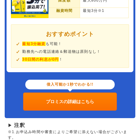
限度額
最大800万円
融資時間
最短3分※1
おすすめポイント
最短3分融資
も可能！
勤務先への電話連絡＆郵送物は原則なし！
30日間の利息が0円
！
借入可能か1秒でわかる!!
プロミスの詳細はこちら
注釈
▶
※1.お申込み時間や審査によりご希望に添えない場合がございま
す。