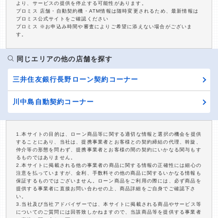
より、サービスの提供を停止する可能性があります。
プロミス 店舗・自動契約機・ATM情報は随時変更されるため、最新情報は
プロミス公式サイトをご確認ください
プロミス ※お申込み時間や審査によりご希望に添えない場合がございま
す。
同じエリアの他の店舗を探す
三井住友銀行長野ローン契約コーナー
川中島自動契約コーナー
1.本サイトの目的は、ローン商品等に関する適切な情報と選択の機会を提供
することにあり、当社は、提携事業者とお客様との契約締結の代理、斡旋、
仲介等の形態を問わず、提携事業者とお客様の間の契約にいかなる関与もす
るものではありません。
2.本サイトに掲載される他の事業者の商品に関する情報の正確性には細心の
注意を払っていますが、金利、手数料その他の商品に関するいかなる情報も
保証するものではございません。ローン商品をご利用の際には、必ず商品を
提供する事業者に直接お問い合わせの上、商品詳細をご自身でご確認下さ
い。
3.当社及び当社アドバイザーでは、本サイトに掲載される商品やサービス等
についてのご質問には回答致しかねますので、当該商品等を提供する事業者