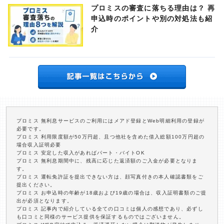
プロミスの審査に落ちる理由は？ 再
申込時のポイントや別の対処法も紹
介
プロミス 無利息サービスのご利用にはメアド登録とWeb明細利用の登録が
必要です。
プロミス 利用限度額が50万円超、且つ他社を含めた借入総額100万円超の
場合収入証明必要
プロミス 安定した収入があればパート・バイトOK
プロミス 無利息期間中に、残高に応じた返済額のご入金が必要となりま
す。
プロミス 運転免許証を提出できない方は、顔写真付きの本人確認書類をご
提出ください。
プロミス お申込時の年齢が18歳および19歳の場合は、収入証明書類のご提
出が必須となります。
プロミス 記事内で紹介している全ての口コミは個人の感想であり、必ずし
も口コミと同様のサービス提供を保証するものではございません。