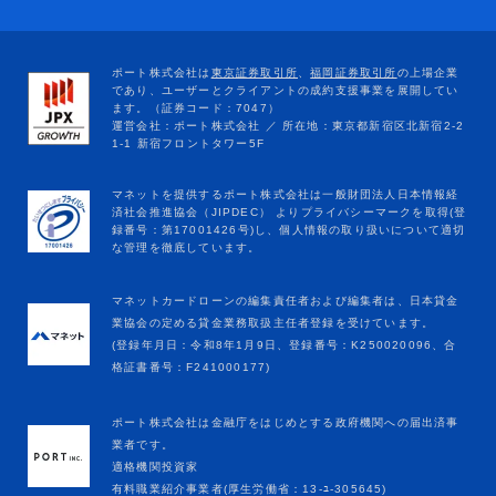
マネットカードローンの編集責任者および編集者は、日本貸金
業協会の定める貸金業務取扱主任者登録を受けています。
(登録年月日：令和8年1月9日、登録番号：K250020096、合
格証書番号：F241000177)
ポート株式会社は金融庁をはじめとする政府機関への届出済事
業者です。
適格機関投資家
有料職業紹介事業者(厚生労働省：13-ﾕ-305645)