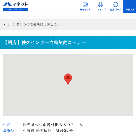
【コンテンツの広告表記に関して】
本コンテンツには、紹介している商品・商材の広告（リンク）を含む場合がありま
す。 これらの広告を経由して読者が企業ホームページを訪れ、成約が発生すると弊
社に対して企業から紹介報酬が支払われるという収益モデルです。 ただし、特定の
【閉店】佐久インター自動契約コーナー
商品を根拠なくPRするものではなく、当編集部の調査／ユーザーへの口コミ収集な
どに基づき、公平性を担保した情報提供を行っています。
>提携企業一覧
住所
長野県佐久市岩村田３８０５－３
最寄駅
小海線 岩村田駅（徒歩26分）