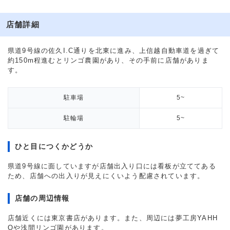
店舗詳細
県道9号線の佐久I.C通りを北東に進み、上信越自動車道を過ぎて
約150m程進むとリンゴ農園があり、その手前に店舗がありま
す。
駐車場
5~
駐輪場
5~
ひと目につくかどうか
県道9号線に面していますが店舗出入り口には看板が立ててある
ため、店舗への出入りが見えにくいよう配慮されています。
店舗の周辺情報
店舗近くには東京書店があります。また、周辺には夢工房YAHH
Oや浅間リンゴ園があります。