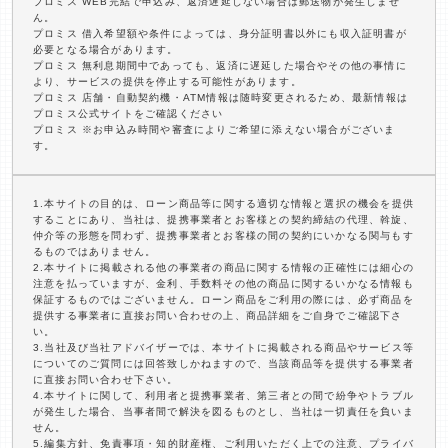
プロミス WEB完結で申込み、返済遅延しない場合は郵送物が発生しませ
ん。
プロミス 借入希望額や条件によっては、身分証明書以外にも収入証明書が
必要となる場合があります。
プロミス 無利息期間中であっても、返済に遅延した場合やその他の事情に
より、サービスの提供を停止する可能性があります。
プロミス 店舗・自動契約機・ATM情報は随時変更されるため、最新情報は
プロミス公式サイトをご確認ください
プロミス ※お申込み時間や審査によりご希望に添えない場合がございま
す。
1.本サイトの目的は、ローン商品等に関する適切な情報と選択の機会を提供
することにあり、当社は、提携事業者とお客様との契約締結の代理、斡旋、
仲介等の形態を問わず、提携事業者とお客様の間の契約にいかなる関与もす
るものではありません。
2.本サイトに掲載される他の事業者の商品に関する情報の正確性には細心の
注意を払っていますが、金利、手数料その他の商品に関するいかなる情報も
保証するものではございません。ローン商品をご利用の際には、必ず商品を
提供する事業者に直接お問い合わせの上、商品詳細をご自身でご確認下さ
い。
3.当社及び当社アドバイザーでは、本サイトに掲載される商品やサービス等
についてのご質問には回答致しかねますので、当該商品等を提供する事業者
に直接お問い合わせ下さい。
4.本サイトに関して、利用者と提携事業者、第三者との間で紛争やトラブル
が発生した場合、当事者間で解決を図るものとし、当社は一切責任を負いま
せん。
5.編集方針、免責事項・知的財産権、ご利用いただく上での注意、プライバ