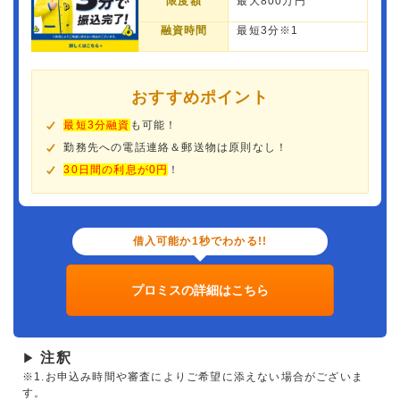
限度額
最大800万円
融資時間
最短3分※1
おすすめポイント
最短3分融資
も可能！
勤務先への電話連絡＆郵送物は原則なし！
30日間の利息が0円
！
借入可能か1秒でわかる!!
プロミスの詳細はこちら
注釈
▶
※1.お申込み時間や審査によりご希望に添えない場合がございま
す。