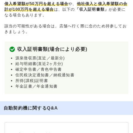
借入希望額が50万円を超える場合
や、
他社借入と借入希望額の合
計が100万円を超える場合
は、以下の
「収入証明書類」
が必要に
なる場合もあります。
該当の可能性がある場合は、店舗へ行く際に念のため持参してお
きましょう。
収入証明書類(場合により必要)
源泉徴収票(直近／最新分)
給与明細書(直近2ヶ月分)
確定申告書／青色申告書
住民税決定通知書／納税通知書
所得(課税)証明書
年金証書／年金通知書
自動契約機に関するQ&A