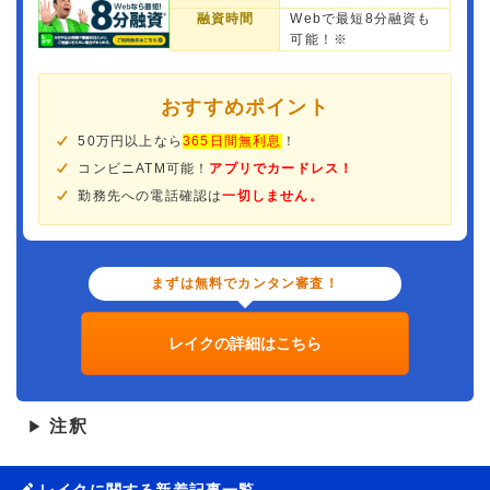
融資時間
Webで最短8分融資も
可能！※
おすすめポイント
50万円以上なら
365日間無利息
！
コンビニATM可能！
アプリでカードレス！
勤務先への電話確認は
一切しません。
まずは無料でカンタン審査！
レイクの詳細はこちら
注釈
▶
レイクに関する新着記事一覧