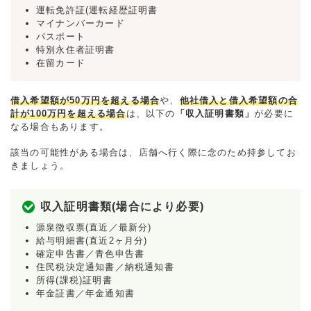
運転免許証(運転経歴証明書
マイナンバーカード
パスポート
特別永住者証明書
在留カード
借入希望額が50万円を超える場合
や、
他社借入と借入希望額の合
計が100万円を超える場合
は、以下の
「収入証明書類」
が必要に
なる場合もあります。
該当の可能性がある場合は、店舗へ行く際に念のため持参してお
きましょう。
収入証明書類(場合により必要)
源泉徴収票(直近／最新分)
給与明細書(直近2ヶ月分)
確定申告書／青色申告書
住民税決定通知書／納税通知書
所得(課税)証明書
年金証書／年金通知書