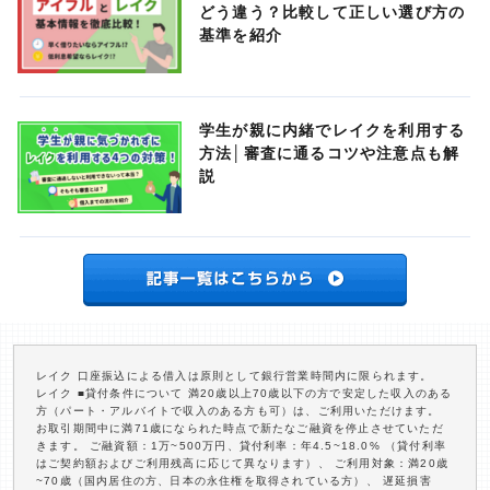
どう違う？比較して正しい選び方の
基準を紹介
学生が親に内緒でレイクを利用する
方法│審査に通るコツや注意点も解
説
レイク 口座振込による借入は原則として銀行営業時間内に限られます。
レイク ■貸付条件について 満20歳以上70歳以下の方で安定した収入のある
方（パート・アルバイトで収入のある方も可）は、ご利用いただけます。
お取引期間中に満71歳になられた時点で新たなご融資を停止させていただ
きます。 ご融資額：1万~500万円、貸付利率：年4.5~18.0% （貸付利率
はご契約額およびご利用残高に応じて異なります）、 ご利用対象：満20歳
~70歳（国内居住の方、日本の永住権を取得されている方）、 遅延損害