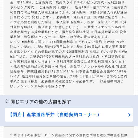
金：年20.0%、ご返済方式：残高スライドリボルビング方式・元利定額リ
ボルビング方式、 ご返済期間（回数）、 最長10年・最大120回（融資額の
範囲内での追加借入や繰上返済により、返済期間・回数はお借入れ及び返済
計画に応じて 変動します）、必要書類：運転免許証（契約額に応じて、レ
イクが必要と判断した場合、 収入証明も提出）、担保・保証人：不要 ※貸
付条件を確認し、借りすぎに注意しましょう。 ※新生フィナンシャル株式
会社が契約する貸金業務にかかる指定紛争解決機関 ※日本貸金業協会 貸金
業相談・紛争解決センター ※ご契約には所定の審査があります。
レイク ■無利息に関して 365日間無利息 ※初めてのご契約 ※Webでお申
込み・ご契約、ご契約額が50万円以上でご契約後59日以内に収入証明書類
の提出とレイクでの登録が完了の方 60日間無利息 ※初めてのご契約 ※We
bお申込み、ご契約額が50万円未満の方 ■無利息の注意点 ・初回契約翌日
から無利息適用となります ・無利息期間経過後は通常金利適用となります
・他の無利息商品との併用不可 商号：新生フィナンシャル株式会社 貸金業
登録番号：関東財務局長(11) 第01024号 日本貸金業協会会員第000003号
レイク 最短即日融資をご希望の場合、21時（日曜日は18時）までのご契約
手続き完了（審査・必要書類の確認含む）が必要です。一部金融機関およ
び、メンテナンス時間等を除きます。
同じエリアの他の店舗を探す
【閉店】産業道路平井（自動契約コ－ナ－）
1.本サイトの目的は、ローン商品等に関する適切な情報と選択の機会を提供