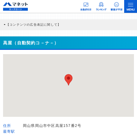
【コンテンツの広告表記に関して】
本コンテンツには、紹介している商品・商材の広告（リンク）を含む場合がありま
す。 これらの広告を経由して読者が企業ホームページを訪れ、成約が発生すると弊
社に対して企業から紹介報酬が支払われるという収益モデルです。 ただし、特定の
高屋（自動契約コ－ナ－）
商品を根拠なくPRするものではなく、当編集部の調査／ユーザーへの口コミ収集な
どに基づき、公平性を担保した情報提供を行っています。
>提携企業一覧
住所
岡山県岡山市中区高屋157番2号
最寄駅