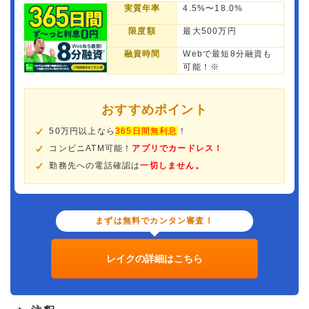
実質年率
4.5%〜18.0%
限度額
最大500万円
融資時間
Webで最短8分融資も
可能！※
おすすめポイント
50万円以上なら
365日間無利息
！
コンビニATM可能！
アプリでカードレス！
勤務先への電話確認は
一切しません。
まずは無料でカンタン審査！
レイクの詳細はこちら