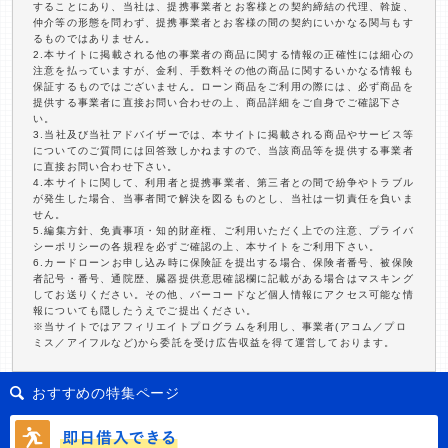
することにあり、当社は、提携事業者とお客様との契約締結の代理、斡旋、
仲介等の形態を問わず、提携事業者とお客様の間の契約にいかなる関与もす
るものではありません。
2.本サイトに掲載される他の事業者の商品に関する情報の正確性には細心の
注意を払っていますが、金利、手数料その他の商品に関するいかなる情報も
保証するものではございません。ローン商品をご利用の際には、必ず商品を
提供する事業者に直接お問い合わせの上、商品詳細をご自身でご確認下さ
い。
3.当社及び当社アドバイザーでは、本サイトに掲載される商品やサービス等
についてのご質問には回答致しかねますので、当該商品等を提供する事業者
に直接お問い合わせ下さい。
4.本サイトに関して、利用者と提携事業者、第三者との間で紛争やトラブル
が発生した場合、当事者間で解決を図るものとし、当社は一切責任を負いま
せん。
5.編集方針、免責事項・知的財産権、ご利用いただく上での注意、プライバ
シーポリシーの各規程を必ずご確認の上、本サイトをご利用下さい。
6.カードローンお申し込み時に保険証を提出する場合、保険者番号、被保険
者記号・番号、通院歴、臓器提供意思確認欄に記載がある場合はマスキング
してお送りください。その他、バーコードなど個人情報にアクセス可能な情
報についても隠したうえでご提出ください。
※当サイトではアフィリエイトプログラムを利用し、事業者(アコム／プロ
ミス／アイフルなど)から委託を受け広告収益を得て運営しております。
おすすめの特集ページ