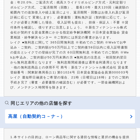
金：年20.0%、ご返済方式：残高スライドリボルビング方式・元利定額リ
ボルビング方式、 ご返済期間（回数）、 最長10年・最大120回（融資額の
範囲内での追加借入や繰上返済により、返済期間・回数はお借入れ及び返済
計画に応じて 変動します）、必要書類：運転免許証（契約額に応じて、レ
イクが必要と判断した場合、 収入証明も提出）、担保・保証人：不要 ※貸
付条件を確認し、借りすぎに注意しましょう。 ※新生フィナンシャル株式
会社が契約する貸金業務にかかる指定紛争解決機関 ※日本貸金業協会 貸金
業相談・紛争解決センター ※ご契約には所定の審査があります。
レイク ■無利息に関して 365日間無利息 ※初めてのご契約 ※Webでお申
込み・ご契約、ご契約額が50万円以上でご契約後59日以内に収入証明書類
の提出とレイクでの登録が完了の方 60日間無利息 ※初めてのご契約 ※We
bお申込み、ご契約額が50万円未満の方 ■無利息の注意点 ・初回契約翌日
から無利息適用となります ・無利息期間経過後は通常金利適用となります
・他の無利息商品との併用不可 商号：新生フィナンシャル株式会社 貸金業
登録番号：関東財務局長(11) 第01024号 日本貸金業協会会員第000003号
レイク 最短即日融資をご希望の場合、21時（日曜日は18時）までのご契約
手続き完了（審査・必要書類の確認含む）が必要です。一部金融機関およ
び、メンテナンス時間等を除きます。
同じエリアの他の店舗を探す
高屋（自動契約コ－ナ－）
1.本サイトの目的は、ローン商品等に関する適切な情報と選択の機会を提供