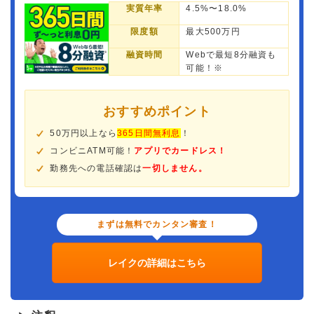
実質年率
4.5%〜18.0%
限度額
最大500万円
融資時間
Webで最短8分融資も
可能！※
おすすめポイント
50万円以上なら
365日間無利息
！
コンビニATM可能！
アプリでカードレス！
勤務先への電話確認は
一切しません。
まずは無料でカンタン審査！
レイクの詳細はこちら