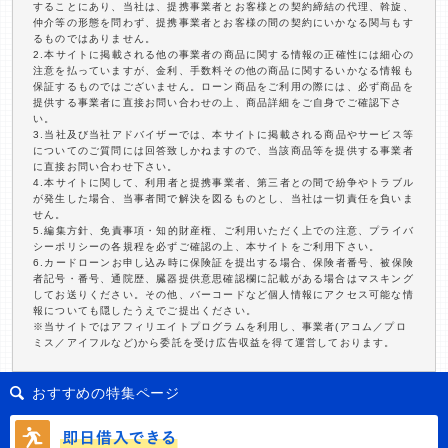
することにあり、当社は、提携事業者とお客様との契約締結の代理、斡旋、
仲介等の形態を問わず、提携事業者とお客様の間の契約にいかなる関与もす
るものではありません。
2.本サイトに掲載される他の事業者の商品に関する情報の正確性には細心の
注意を払っていますが、金利、手数料その他の商品に関するいかなる情報も
保証するものではございません。ローン商品をご利用の際には、必ず商品を
提供する事業者に直接お問い合わせの上、商品詳細をご自身でご確認下さ
い。
3.当社及び当社アドバイザーでは、本サイトに掲載される商品やサービス等
についてのご質問には回答致しかねますので、当該商品等を提供する事業者
に直接お問い合わせ下さい。
4.本サイトに関して、利用者と提携事業者、第三者との間で紛争やトラブル
が発生した場合、当事者間で解決を図るものとし、当社は一切責任を負いま
せん。
5.編集方針、免責事項・知的財産権、ご利用いただく上での注意、プライバ
シーポリシーの各規程を必ずご確認の上、本サイトをご利用下さい。
6.カードローンお申し込み時に保険証を提出する場合、保険者番号、被保険
者記号・番号、通院歴、臓器提供意思確認欄に記載がある場合はマスキング
してお送りください。その他、バーコードなど個人情報にアクセス可能な情
報についても隠したうえでご提出ください。
※当サイトではアフィリエイトプログラムを利用し、事業者(アコム／プロ
ミス／アイフルなど)から委託を受け広告収益を得て運営しております。
おすすめの特集ページ