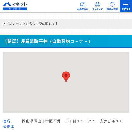
【コンテンツの広告表記に関して】
本コンテンツには、紹介している商品・商材の広告（リンク）を含む場合がありま
す。 これらの広告を経由して読者が企業ホームページを訪れ、成約が発生すると弊
社に対して企業から紹介報酬が支払われるという収益モデルです。 ただし、特定の
【閉店】産業道路平井（自動契約コ－ナ－）
商品を根拠なくPRするものではなく、当編集部の調査／ユーザーへの口コミ収集な
どに基づき、公平性を担保した情報提供を行っています。
>提携企業一覧
住所
岡山県岡山市中区平井 ６丁目１１－２１ 安井ビル１Ｆ
最寄駅