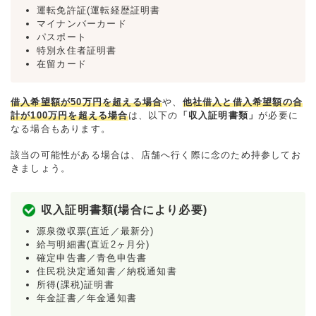
運転免許証(運転経歴証明書
マイナンバーカード
パスポート
特別永住者証明書
在留カード
借入希望額が50万円を超える場合
や、
他社借入と借入希望額の合
計が100万円を超える場合
は、以下の
「収入証明書類」
が必要に
なる場合もあります。
該当の可能性がある場合は、店舗へ行く際に念のため持参してお
きましょう。
収入証明書類(場合により必要)
源泉徴収票(直近／最新分)
給与明細書(直近2ヶ月分)
確定申告書／青色申告書
住民税決定通知書／納税通知書
所得(課税)証明書
年金証書／年金通知書