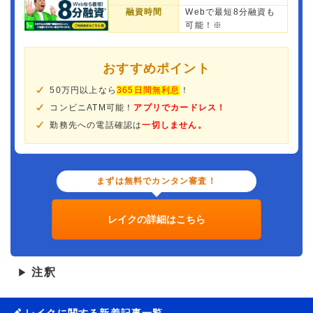
融資時間
Webで最短8分融資も
可能！※
おすすめポイント
50万円以上なら
365日間無利息
！
コンビニATM可能！
アプリでカードレス！
勤務先への電話確認は
一切しません。
まずは無料でカンタン審査！
レイクの詳細はこちら
注釈
▶
レイクに関する新着記事一覧