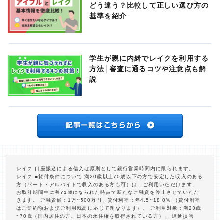
どう違う？比較して正しい選び方の
基準を紹介
学生が親に内緒でレイクを利用する
方法│審査に通るコツや注意点も解
説
レイク 口座振込による借入は原則として銀行営業時間内に限られます。
レイク ■貸付条件について 満20歳以上70歳以下の方で安定した収入のある
方（パート・アルバイトで収入のある方も可）は、ご利用いただけます。
お取引期間中に満71歳になられた時点で新たなご融資を停止させていただ
きます。 ご融資額：1万~500万円、貸付利率：年4.5~18.0% （貸付利率
はご契約額およびご利用残高に応じて異なります）、 ご利用対象：満20歳
~70歳（国内居住の方、日本の永住権を取得されている方）、 遅延損害