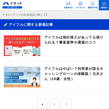
【コンテンツの広告表記に関して】
本コンテンツには、紹介している商品・商材の広告（リンク）を含む場合がありま
す。 これらの広告を経由して読者が企業ホームページを訪れ、成約が発生すると弊
アイフルに関する新着記事
社に対して企業から紹介報酬が支払われるという収益モデルです。 ただし、特定の
商品を根拠なくPRするものではなく、当編集部の調査／ユーザーへの口コミ収集な
どに基づき、公平性を担保した情報提供を行っています。
アイフルは他社借入があっても借り
>提携企業一覧
られる？審査基準や通過のコツ
アイフルはやばい？利用者が語るキ
ャッシングローンの体験談｜元木さ
ん（28歳・女性）
1
2