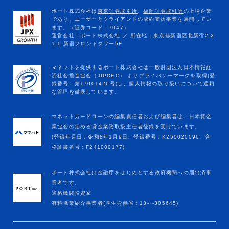
マネットカードローンの編集責任者および編集者は、日本貸金
業協会の定める貸金業務取扱主任者登録を受けています。
(登録年月日：令和8年1月9日、登録番号：K250020096、合
格証書番号：F241000177)
ポート株式会社は金融庁をはじめとする政府機関への届出済事
業者です。
適格機関投資家
有料職業紹介事業者(厚生労働省：13-ﾕ-305645)