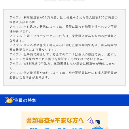
アイフル 利用限度額が50万円超、且つ他社を含めた借入総額100万円超の
場合収入証明必要
アイフル 申し込みの状況によっては、希望に沿った融資を得られない可能
性があります。
アイフル 主婦・フリーターといった方は、安定収入がある方のみが対象と
なります。
アイフル ※申込手続き完了時点から計測した最短時間であり、申込時間や
審査状況などにより異なります。
アイフル 記事内で紹介している全ての口コミは個人の感想であり、必ずし
も口コミと同様のサービス提供を保証するものではございません。
アイフル WEB完結で申込み、返済遅延しない場合は郵送物が発生しませ
ん。
アイフル 借入希望額や条件によっては、身分証明書以外にも収入証明書が
必要となる場合があります。
注目の特集