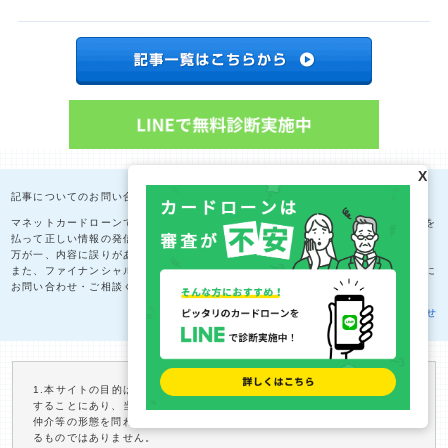
X
記事についてのお問い合わせ・ご相談
マネットカードローンでは、専門家の意見を取り入れながら、正確性に細心の注意を
払って正しい情報の発信を追求し続けています。
万が一、内容に誤りがある場合、真摯に向き合って修正にあたっております。
また、ファイナンシャルプランナーへの相談も無料で承っておりますので、お気軽に
お問い合わせ・ご相談ください。（詳細は
注意事項
をご確認ください。）
> 記事についてのお問い合わせ
1.本サイトの目的は、ローン商品等に関する適切な情報と選択の機会を提供
することにあり、当社は、提携事業者とお客様との契約締結の代理、斡旋、
仲介等の形態を問わず、提携事業者とお客様の間の契約にいかなる関与もす
るものではありません。