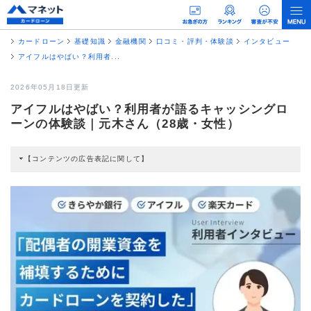
カードローン
基礎知識
金融機関
口コミ・評判・体験談
インタビュー
アイフルはやばい？利用者...
2026年05月18日更新
アイフルはやばい？利用者が語るキャッシングロ
ーンの体験談｜元木さん（28歳・女性）
【コンテンツの広告表記に関して】
本コンテンツには、紹介している商品・商材の広告（リンク）を含む場合があ
ります。 これらの広告を経由して読者が企業ホームページを訪れ、成約が発生
すると弊社に対して企業から紹介報酬が支払われるという収益モデルです。 た
だし、特定の商品を根拠なくPRするものではなく、当編集部の調査／ユーザー
への口コミ収集などに基づき、公平性を担保した情報提供を行っています。
>提携企業一覧