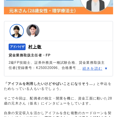
村上敬
貸金業務取扱主任者・FP
2級FP技能士、証券外務員一種試験合格、貸金業務取扱主
任者(登録番号：K250020096、合格番号：第F241000177
…
続きを読む
号)。
大学を卒業後、証券外務員一種試験に合格。カードロー
ン、FX、不動産、保険など、多くの金融領域における情報
「アイフルを利用したいけどやばいことになりそう…」
と申込を
ためらっている人もいるでしょう。
メディアの編集・監修に携わり、実績は計2000本以上。ロ
ーン利用者へのインタビューなども多数実施し、専門知識
そこで今回は、配偶者の独立・開業を機に、資金工面に動いた28
と事実に基づいた信頼性の高い情報発信を心がけている。
歳の元木さん（仮名）にインタビューをしています。
＞＞公式ページ
自身の安定収入を活かしアイフルを含む複数のカードローンを契