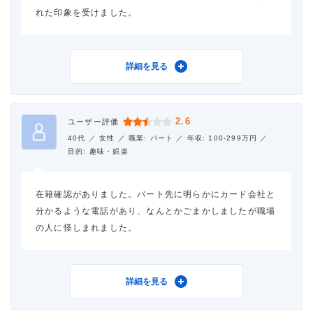
れた印象を受けました。
利用したカードローン
アイフル
詳細を見る
借入金額
1万円
2.6
ユーザー評価
金利
年18.0%
40代 ／
女性 ／
職業: パート ／
年収: 100-299万円 ／
目的: 趣味・娯楽
審査時間
1時間以内
在籍確認がありました。パート先に明らかにカード会社と
借入事実の把握
誰も知らない
分かるような電話があり、なんとかごまかしましたが職場
の人に怪しまれました。
重視した点
借入の容易さ、返済の容易
さ、会社の知名度・信頼性
利用したカードローン
アイフル
詳細を見る