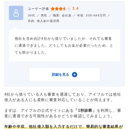
3.4
ユーザー評価
30代 ／
男性 ／
職業: 会社員 ／
年収: 300-499万円 ／
目的: 借入金の返済用
他社を含め合計4社から借りていましたが、それでも審査
に通過できました。どうしてもお金が必要だったため、と
ても助かりました。
利用したカードローン
アイフル
詳細を見る
4社から借りている人も審査を通過しており、アイフルでは他社
借入がある人にも柔軟に審査対応していることが伺えます。
借入金額
20万円
まずは、アイフルの公式サイトにある
「1秒診断」
を利用し、審
査に通過できる可能性があるかどうか確認してみましょう。
金利
年18.0%
年齢や年収、他社借入額を入力するだけで、簡易的な審査結果が