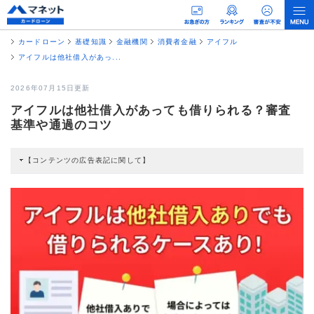
カードローン
基礎知識
金融機関
消費者金融
アイフル
アイフルは他社借入があっ...
2026年07月15日更新
アイフルは他社借入があっても借りられる？審査
基準や通過のコツ
【コンテンツの広告表記に関して】
本コンテンツには、紹介している商品・商材の広告（リンク）を含む場合があ
ります。 これらの広告を経由して読者が企業ホームページを訪れ、成約が発生
すると弊社に対して企業から紹介報酬が支払われるという収益モデルです。 た
だし、特定の商品を根拠なくPRするものではなく、当編集部の調査／ユーザー
への口コミ収集などに基づき、公平性を担保した情報提供を行っています。
>提携企業一覧