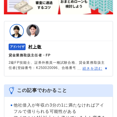
村上敬
貸金業務取扱主任者・FP
2級FP技能士、証券外務員一種試験合格、貸金業務取扱主
任者(登録番号：K250020096、合格番号：第F241000177
…
続きを読む
号)。
大学を卒業後、証券外務員一種試験に合格。カードロー
ン、FX、不動産、保険など、多くの金融領域における情報
メディアの編集・監修に携わり、実績は計2000本以上。ロ
この記事でわかること
ーン利用者へのインタビューなども多数実施し、専門知識
と事実に基づいた信頼性の高い情報発信を心がけている。
＞＞公式ページ
他社借入が年収の3分の1に満たなければアイ
フルで借りられる可能性がある