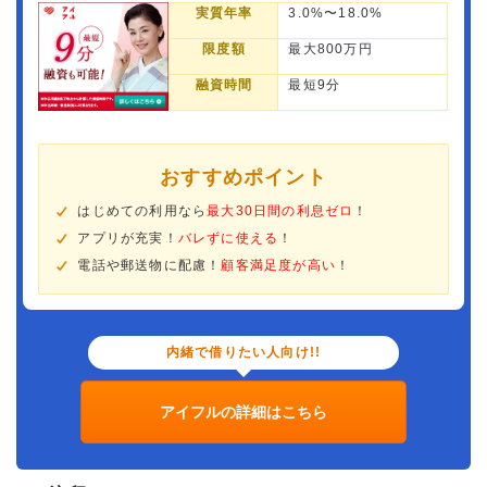
実質年率
3.0%〜18.0%
限度額
最大800万円
融資時間
最短9分
おすすめポイント
はじめての利用なら
最大30日間の利息ゼロ
！
アプリが充実！
バレずに使える
！
電話や郵送物に配慮！
顧客満足度が高い
！
内緒で借りたい人向け!!
アイフルの詳細はこちら