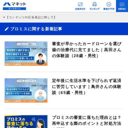
【コンテンツの広告表記に関して】
本コンテンツには、紹介している商品・商材の広告（リンク）を含む場合がありま
す。 これらの広告を経由して読者が企業ホームページを訪れ、成約が発生すると弊
プロミスに関する新着記事
社に対して企業から紹介報酬が支払われるという収益モデルです。 ただし、特定の
商品を根拠なくPRするものではなく、当編集部の調査／ユーザーへの口コミ収集な
どに基づき、公平性を担保した情報提供を行っています。
審査が早かったカードローンを選び
>提携企業一覧
歯の治療代に充てました｜高田さん
の体験談（28歳・男性）
定年後に生活水準を下げられず返済
に苦労しています｜鳥井さんの体験
談（65歳・男性）
プロミスの審査に落ちた理由とは？
再申込する際のポイントと対処方法