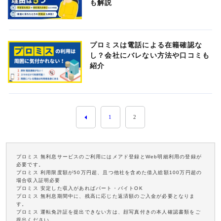
も解説
プロミスは電話による在籍確認な
し？会社にバレない方法や口コミも
紹介
1
2
プロミス 無利息サービスのご利用にはメアド登録とWeb明細利用の登録が
必要です。
プロミス 利用限度額が50万円超、且つ他社を含めた借入総額100万円超の
場合収入証明必要
プロミス 安定した収入があればパート・バイトOK
プロミス 無利息期間中に、残高に応じた返済額のご入金が必要となりま
す。
プロミス 運転免許証を提出できない方は、顔写真付きの本人確認書類をご
提出ください。