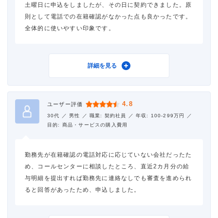
土曜日に申込をしましたが、その日に契約できました。原
則として電話での在籍確認がなかった点も良かったです。
全体的に使いやすい印象です。
利用したカードローン
プロミス
詳細を見る
借入金額
5万円
4.8
ユーザー評価
金利
年17.8%
30代 ／
男性 ／
職業: 契約社員 ／
年収: 100-299万円 ／
目的: 商品・サービスの購入費用
審査時間
即日
勤務先が在籍確認の電話対応に応じていない会社だったた
借入事実の把握
誰も知らない
め、コールセンターに相談したところ、直近2カ月分の給
与明細を提出すれば勤務先に連絡なしでも審査を進められ
重視した点
審査の容易さ、借入スピー
ると回答があったため、申込しました。
ド、会社の知名度・信頼
性、口コミ・評判