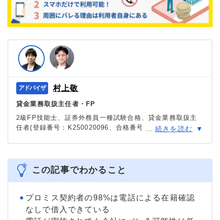
村上敬
貸金業務取扱主任者・FP
2級FP技能士、証券外務員一種試験合格、貸金業務取扱主
任者(登録番号：K250020096、合格番号：第F241000177
…
続きを読む
号)。
大学を卒業後、証券外務員一種試験に合格。カードロー
ン、FX、不動産、保険など、多くの金融領域における情報
メディアの編集・監修に携わり、実績は計2000本以上。ロ
この記事でわかること
ーン利用者へのインタビューなども多数実施し、専門知識
と事実に基づいた信頼性の高い情報発信を心がけている。
＞＞公式ページ
プロミス契約者の98%は電話による在籍確認
なしで借入できている