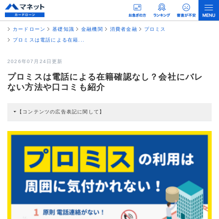
カードローン
基礎知識
金融機関
消費者金融
プロミス
プロミスは電話による在籍...
2026年07月24日更新
プロミスは電話による在籍確認なし？会社にバレ
ない方法や口コミも紹介
【コンテンツの広告表記に関して】
本コンテンツには、紹介している商品・商材の広告（リンク）を含む場合があ
ります。 これらの広告を経由して読者が企業ホームページを訪れ、成約が発生
すると弊社に対して企業から紹介報酬が支払われるという収益モデルです。 た
だし、特定の商品を根拠なくPRするものではなく、当編集部の調査／ユーザー
への口コミ収集などに基づき、公平性を担保した情報提供を行っています。
>提携企業一覧