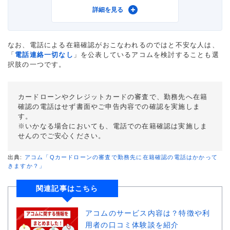
利用したカードローン
プロミス
詳細を見る
借入金額
7万円
なお、電話による在籍確認がおこなわれるのではと不安な人は、
「
電話連絡一切なし
」を公表しているアコムを検討することも選
金利
年17.8%
択肢の一つです。
審査時間
3時間以内
カードローンやクレジットカードの審査で、勤務先へ在籍
確認の電話はせず書面やご申告内容での確認を実施しま
借入事実の把握
誰も知らない
す。
※いかなる場合においても、電話での在籍確認は実施しま
重視した点
審査の容易さ
せんのでご安心ください。
出典:
アコム「Qカードローンの審査で勤務先に在籍確認の電話はかかって
きますか？」
関連記事はこちら
アコムのサービス内容は？特徴や利
用者の口コミ体験談を紹介