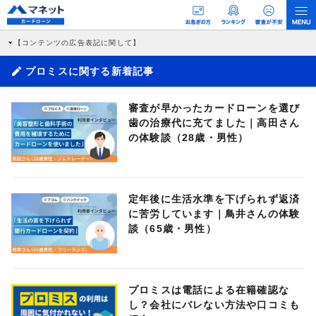
【コンテンツの広告表記に関して】
本コンテンツには、紹介している商品・商材の広告（リンク）を含む場合がありま
す。 これらの広告を経由して読者が企業ホームページを訪れ、成約が発生すると弊
プロミスに関する新着記事
社に対して企業から紹介報酬が支払われるという収益モデルです。 ただし、特定の
商品を根拠なくPRするものではなく、当編集部の調査／ユーザーへの口コミ収集な
どに基づき、公平性を担保した情報提供を行っています。
審査が早かったカードローンを選び
>提携企業一覧
歯の治療代に充てました｜高田さん
の体験談（28歳・男性）
定年後に生活水準を下げられず返済
に苦労しています｜鳥井さんの体験
談（65歳・男性）
プロミスは電話による在籍確認な
し？会社にバレない方法や口コミも