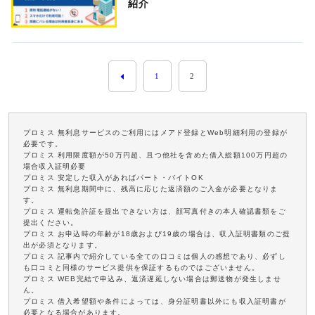
紹介
1
2
プロミス 無利息サービスのご利用にはメアド登録とWeb明細利用の登録が
必要です。
プロミス 利用限度額が50万円超、且つ他社を含めた借入総額100万円超の
場合収入証明必要
プロミス 安定した収入があればパート・バイトOK
プロミス 無利息期間中に、残高に応じた返済額のご入金が必要となりま
す。
プロミス 運転免許証を提出できない方は、顔写真付きの本人確認書類をご
提出ください。
プロミス お申込時の年齢が18歳および19歳の場合は、収入証明書類のご提
出が必須となります。
プロミス 記事内で紹介している全ての口コミは個人の感想であり、必ずし
も口コミと同様のサービス提供を保証するものではございません。
プロミス WEB完結で申込み、返済遅延しない場合は郵送物が発生しませ
ん。
プロミス 借入希望額や条件によっては、身分証明書以外にも収入証明書が
必要となる場合があります。