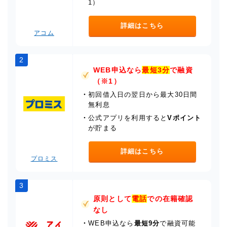
1）
詳細はこちら
アコム
2
WEB申込なら
最短3分
で融資
（※1）
・
初回借入日の翌日から最大30日間
無利息
・
公式アプリを利用すると
Vポイント
が貯まる
詳細はこちら
プロミス
3
原則として
電話
での在籍確認
なし
・
WEB申込なら
最短9分
で融資可能