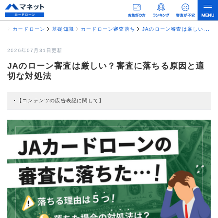
カードローン
基礎知識
カードローン審査落ち
JAのローン審査は厳しい...
2026年07月31日更新
JAのローン審査は厳しい？審査に落ちる原因と適
切な対処法
【コンテンツの広告表記に関して】
本コンテンツには、紹介している商品・商材の広告（リンク）を含む場合があ
ります。 これらの広告を経由して読者が企業ホームページを訪れ、成約が発生
すると弊社に対して企業から紹介報酬が支払われるという収益モデルです。 た
だし、特定の商品を根拠なくPRするものではなく、当編集部の調査／ユーザー
への口コミ収集などに基づき、公平性を担保した情報提供を行っています。
>提携企業一覧