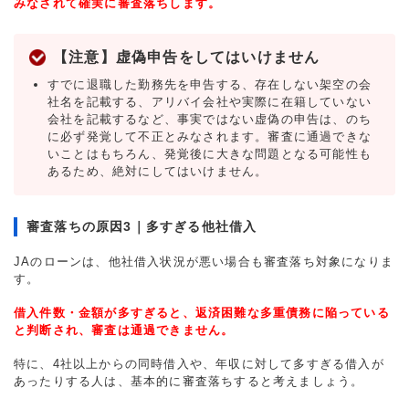
みなされて確実に審査落ちします。
【注意】虚偽申告をしてはいけません
すでに退職した勤務先を申告する、存在しない架空の会
社名を記載する、アリバイ会社や実際に在籍していない
会社を記載するなど、事実ではない虚偽の申告は、のち
に必ず発覚して不正とみなされます。審査に通過できな
いことはもちろん、発覚後に大きな問題となる可能性も
あるため、絶対にしてはいけません。
審査落ちの原因3｜多すぎる他社借入
JAのローンは、他社借入状況が悪い場合も審査落ち対象になりま
す。
借入件数・金額が多すぎると、返済困難な多重債務に陥っている
と判断され、審査は通過できません。
特に、4社以上からの同時借入や、年収に対して多すぎる借入が
あったりする人は、基本的に審査落ちすると考えましょう。