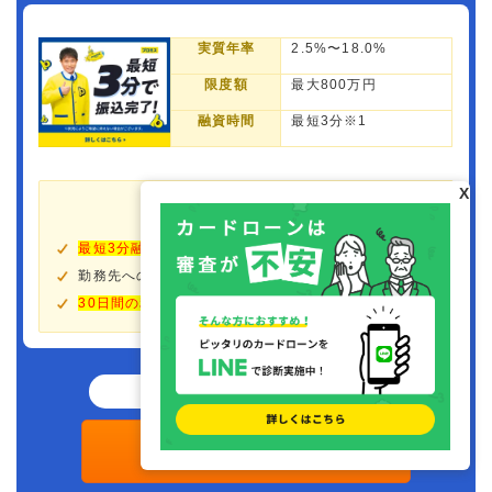
実質年率
2.5%〜18.0%
限度額
最大800万円
融資時間
最短3分※1
X
おすすめポイント
最短3分融資
も可能！
勤務先への電話連絡＆郵送物は原則なし！
30日間の利息が0円
！
借入可能か1秒でわかる!!
プロミスの詳細はこちら