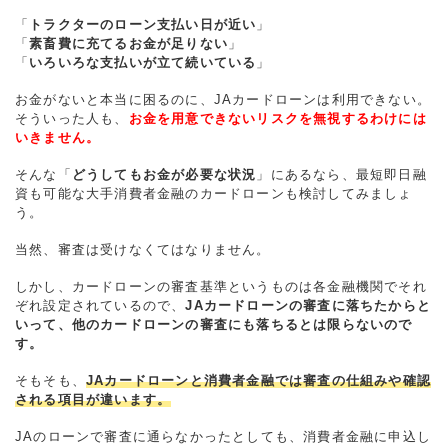
「
トラクターのローン支払い日が近い
」
「
素畜費に充てるお金が足りない
」
「
いろいろな支払いが立て続いている
」
お金がないと本当に困るのに、JAカードローンは利用できない。
そういった人も、
お金を用意できないリスクを無視するわけには
いきません。
そんな「
どうしてもお金が必要な状況
」にあるなら、最短即日融
資も可能な大手消費者金融のカードローンも検討してみましょ
う。
当然、審査は受けなくてはなりません。
しかし、カードローンの審査基準というものは各金融機関でそれ
ぞれ設定されているので、
JAカードローンの審査に落ちたからと
いって、他のカードローンの審査にも落ちるとは限らないので
す。
そもそも、
JAカードローンと消費者金融では審査の仕組みや確認
される項目が違います。
JAのローンで審査に通らなかったとしても、消費者金融に申込し