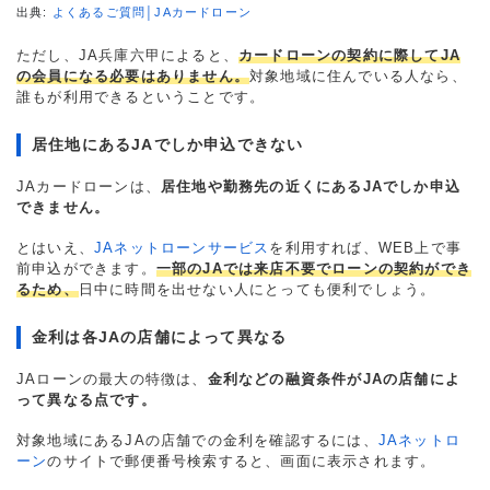
出典:
よくあるご質問│JAカードローン
ただし、JA兵庫六甲によると、
カードローンの契約に際してJA
の会員になる必要はありません。
対象地域に住んでいる人なら、
誰もが利用できるということです。
居住地にあるJAでしか申込できない
JAカードローンは、
居住地や勤務先の近くにあるJAでしか申込
できません。
とはいえ、
JAネットローンサービス
を利用すれば、WEB上で事
前申込ができます。
一部のJAでは来店不要でローンの契約ができ
るため、
日中に時間を出せない人にとっても便利でしょう。
金利は各JAの店舗によって異なる
JAローンの最大の特徴は、
金利などの融資条件がJAの店舗によ
って異なる点です。
対象地域にあるJAの店舗での金利を確認するには、
JAネットロ
ーン
のサイトで郵便番号検索すると、画面に表示されます。