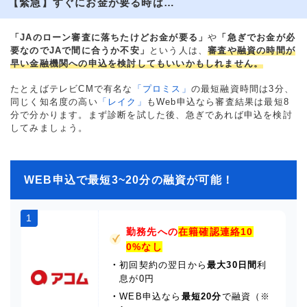
【緊急】すぐにお金が要る時は…
「JAのローン審査に落ちたけどお金が要る」
や
「急ぎでお金が必
要なのでJAで間に合うか不安」
という人は、
審査や融資の時間が
早い金融機関への申込を検討してもいいかもしれません。
たとえばテレビCMで有名な
「プロミス」
の最短融資時間は3分、
同じく知名度の高い
「レイク」
もWeb申込なら審査結果は最短8
分で分かります。まず診断を試した後、急ぎであれば申込を検討
してみましょう。
WEB申込で最短3~20分の融資が可能！
1
勤務先への
在籍確認連絡10
0%なし
・
初回契約の翌日から
最大30日間
利
息が0円
・
WEB申込なら
最短20分
で融資（※