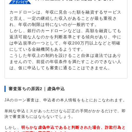
カードローンは、年収に見合った額を融資するサービス
と言え、一定の継続した収入があることが最も重視さ
れ、年収の制限は特にないのが一般的です。
しかし、銀行のカードローンなどは、高額を融資しても
返済可能な人なのかを判断基準とする傾向があり、中に
は申込規準の一つとして、年収200万円以上などと明確
にしている金融機関もあるようです。
こうした年収上の制約を設けること自体は違法ではあり
ませんので、前提の年収条件を満たすことのできない人
は、仮に申込しても審査に通ることはできません。
審査落ちの原因2｜虚偽申込
JAのローン審査は、申込者の本人情報をもとにおこなわれます。
単純な申込ミスがあっただけなら訂正の手間がかかるだけで、即
決で審査落ちにはならないでしょう。
しかし、
明らかな虚偽申込であると判断された場合、詐欺行為と