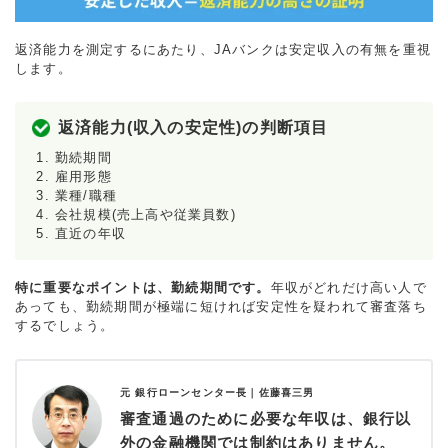
返済能力を測定するにあたり、JAバンクは安定収入の有無を重視
します。
返済能力(収入の安定性)の判断項目
勤続期間
雇用形態
業種/職種
会社規模(売上高や従業員数)
直近の年収
特に重要なポイントは、勤続期間です。
年収がどれだけ高い人で
あっても、勤続期間が極端に短ければ安定性を疑われて審査落ち
するでしょう。
元 銀行ローンセンター長｜
佐藤喜三男
審査通過のために必要な年収は、銀行以
外の金融機関では制約はありません。