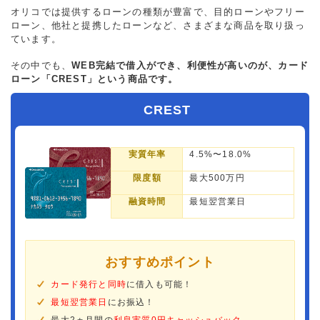
オリコでは提供するローンの種類が豊富で、目的ローンやフリー
ローン、他社と提携したローンなど、さまざまな商品を取り扱っ
ています。
その中でも、
WEB完結で借入ができ、利便性が高いのが、カード
ローン「CREST」という商品です。
CREST
実質年率
4.5%〜18.0%
限度額
最大500万円
融資時間
最短翌営業日
おすすめポイント
カード発行と同時
に借入も可能！
最短翌営業日
にお振込！
最大2ヵ月間の
利息実質0円キャッシュバック