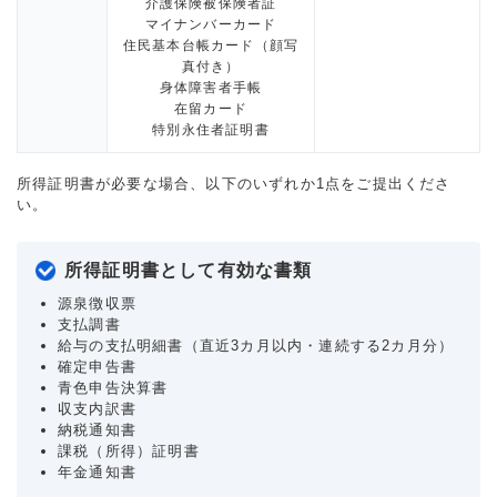
介護保険被保険者証
マイナンバーカード
住民基本台帳カード（顔写
真付き）
身体障害者手帳
在留カード
特別永住者証明書
所得証明書が必要な場合、以下のいずれか1点をご提出くださ
い。
所得証明書として有効な書類
源泉徴収票
支払調書
給与の支払明細書（直近3カ月以内・連続する2カ月分）
確定申告書
青色申告決算書
収支内訳書
納税通知書
課税（所得）証明書
年金通知書