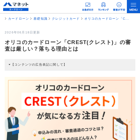
カードローン
基礎知識
クレジットカード
オリコのカードローン「C...
2026年06月18日更新
オリコのカードローン「CREST(クレスト)」の審
査は厳しい？落ちる理由とは
【コンテンツの広告表記に関して】
本コンテンツには、紹介している商品・商材の広告（リンク）を含む場合があ
ります。 これらの広告を経由して読者が企業ホームページを訪れ、成約が発生
すると弊社に対して企業から紹介報酬が支払われるという収益モデルです。 た
だし、特定の商品を根拠なくPRするものではなく、当編集部の調査／ユーザー
への口コミ収集などに基づき、公平性を担保した情報提供を行っています。
>提携企業一覧