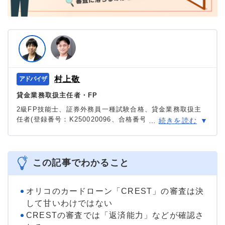
村上敬
貸金業務取扱主任者・FP
2級FP技能士、証券外務員一種試験合格、貸金業務取扱主
任者(登録番号：K250020096、合格番号：第F241000177
…
続きを読む
号)。
大学を卒業後、証券外務員一種試験に合格。カードロー
ン、FX、不動産、保険など、多くの金融領域における情報
メディアの編集・監修に携わり、実績は計2000本以上。ロ
この記事でわかること
ーン利用者へのインタビューなども多数実施し、専門知識
と事実に基づいた信頼性の高い情報発信を心がけている。
＞＞公式ページ
オリコのカードローン「CREST」の審査は決
して甘いわけではない
CRESTの審査では「返済能力」などが確認さ