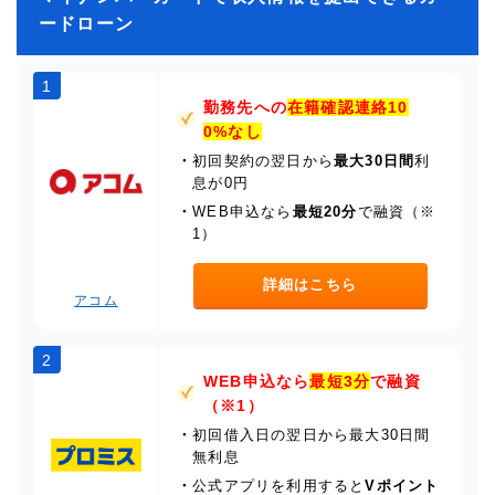
ードローン
1
勤務先への
在籍確認連絡10
0%なし
・
初回契約の翌日から
最大30日間
利
息が0円
・
WEB申込なら
最短20分
で融資（※
1）
詳細はこちら
アコム
2
WEB申込なら
最短3分
で融資
（※1）
・
初回借入日の翌日から最大30日間
無利息
・
公式アプリを利用すると
Vポイント