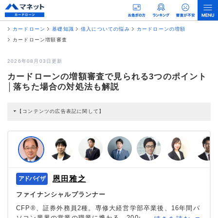
カードローン
基礎知識
借入についての悩み
カードローンの増額
カードローン増額審査
2026年08月03日更新
カードローンの増額審査で見られる3つのポイント
│落ちた場合の対処法も解説
【コンテンツの広告表記に関して】
本コンテンツには、紹介している商品・商材の広告（リンク）を含む場合があ
ります。 これらの広告を経由して読者が企業ホームページを訪れ、成約が発生
すると弊社に対して企業から紹介報酬が支払われるという収益モデルです。 た
だし、特定の商品を根拠なくPRするものではなく、当編集部の調査／ユーザー
への口コミ収集などに基づき、公平性を担保した情報提供を行っています。
>提携企業一覧
恩田雅之
ファイナンシャルプランナー
CFP®、証券外務員2種。専修大経営学部卒業後、16年間パ
ソコン業界の営業の職業に携わる。2004年6月、札幌にて