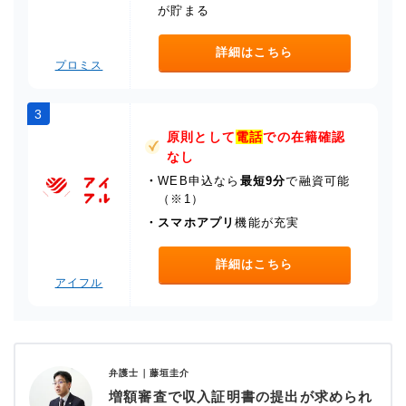
が貯まる
詳細はこちら
プロミス
3
原則として
電話
での在籍確認
なし
・
WEB申込なら
最短9分
で融資可能
（※1）
・
スマホアプリ
機能が充実
詳細はこちら
アイフル
弁護士｜
藤垣圭介
増額審査で収入証明書の提出が求められ