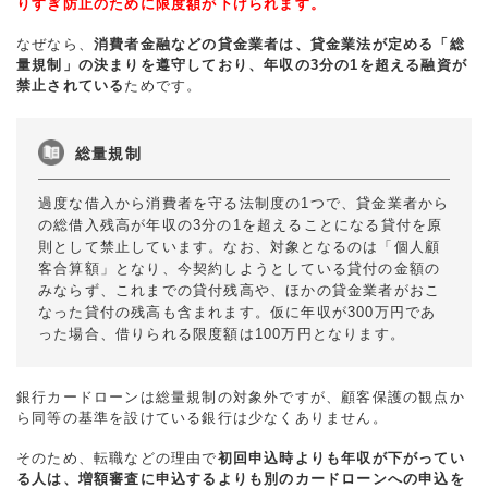
りすぎ防止のために限度額が下げられます。
なぜなら、
消費者金融などの貸金業者は、貸金業法が定める「総
量規制」の決まりを遵守しており、年収の3分の1を超える融資が
禁止されている
ためです。
総量規制
過度な借入から消費者を守る法制度の1つで、貸金業者から
の総借入残高が年収の3分の1を超えることになる貸付を原
則として禁止しています。なお、対象となるのは「個人顧
客合算額」となり、今契約しようとしている貸付の金額の
みならず、これまでの貸付残高や、ほかの貸金業者がおこ
なった貸付の残高も含まれます。仮に年収が300万円であ
った場合、借りられる限度額は100万円となります。
銀行カードローンは総量規制の対象外ですが、顧客保護の観点か
ら同等の基準を設けている銀行は少なくありません。
そのため、転職などの理由で
初回申込時よりも年収が下がってい
る人は、増額審査に申込するよりも別のカードローンへの申込を