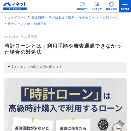
カードローン
基礎知識
その他お金の悩み
その他ローン
目的ローン
時計ローンとは｜利用手順...
2026年07月03日更新
時計ローンとは｜利用手順や審査通過できなかっ
た場合の対処法
【コンテンツの広告表記に関して】
本コンテンツには、紹介している商品・商材の広告（リンク）を含む場合があ
ります。 これらの広告を経由して読者が企業ホームページを訪れ、成約が発生
すると弊社に対して企業から紹介報酬が支払われるという収益モデルです。 た
だし、特定の商品を根拠なくPRするものではなく、当編集部の調査／ユーザー
への口コミ収集などに基づき、公平性を担保した情報提供を行っています。
>提携企業一覧