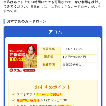
申込はネット上で24時間いつでも可能なので、ぜひ利用を検討し
てみてください。
具体的には、以下のようなカードローンがおす
すめです。
おすすめのカードローン
アコム
実質年率
2.4%〜17.9%
限度額
1万円〜800万円
融資時間
最短20分※1
おすすめポイント
スマホアプリ
「myac」で完結！
最短20分融資可
(※1)でコンビニOK