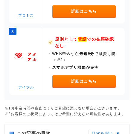
詳細はこちら
プロミス
3
原則として
電話
での在籍確認
なし
・
WEB申込なら
最短9分
で融資可能
（※1）
・
スマホアプリ
機能が充実
詳細はこちら
アイフル
※1お申込時間や審査によりご希望に添えない場合がございます。
※2お客様のご状況によってはご希望に沿えない可能性があります。
この記事の目次