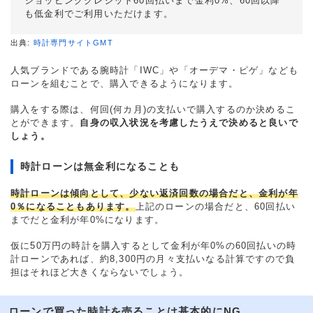
ショッピングクレジット60回払いまで金利0%、60回以降
も低金利でご利用いただけます。
出典:
時計専門サイトGMT
人気ブランドである腕時計「IWC」や「オーデマ・ピゲ」なども
ローンを組むことで、購入できるようになります。
購入をする際は、何回(何カ月)の支払いで購入するのか決めるこ
とができます。
自身の収入状況を考慮したうえで決めると良いで
しょう。
時計ローンは無金利になることも
時計ローンは傾向として、少ない返済回数の場合だと、金利が年
0％になることもあります。
上記のローンの場合だと、60回払い
までだと金利が年0%になります。
仮に50万円の時計を購入するとして金利が年0%の60回払いの時
計ローンであれば、約8,300円の月々支払いなる計算ですので負
担はそれほど大きくならないでしょう。
ローンで買った時計を売ることは基本的にNG