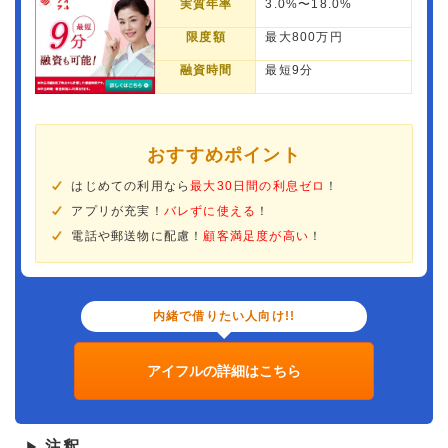
実質年率
3.0%〜18.0%
限度額
最大800万円
融資時間
最短9分
おすすめポイント
はじめての利用なら
最大30日間の利息ゼロ
！
アプリが充実！
バレずに使える
！
電話や郵送物に配慮！
顧客満足度が高い
！
内緒で借りたい人向け!!
アイフルの詳細はこちら
注釈
▶