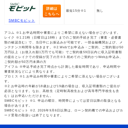
詳細は
最短15分※1
無し
こちらへ
SMBCモビット
アコム ※1.お申込時間や審査によりご希望に添えない場合がございます。
レイク ※1.21時（日曜日は18時）までのご契約手続き完了（審査・必要書
類の確認含む）で、当日中にお振込みが可能です。一部金融機関および、メ
ンテナンス時間等を除きます。※2.Webでお申込み・ご契約、ご契約額が50
万円以上（お借入れ額1万円でも可能）でご契約後59日以内に収入証明書類
の提出とレイクでの登録が完了の方※3.初めてのご契約かつWebお申込み、
ご契約額が50万円未満の方
アイフル ※申込手続き完了時点から計測した最短時間であり、申込時間や
審査状況などにより異なります。
プロミス ※1.お申込み時間や審査によりご希望に添えない場合がございま
す。
※2.お申込時の年齢が18歳および19歳の場合は、収入証明書類のご提出が
必須となります。なお、高校生（定時制高校生および高等専門学校生も含
む）はお申込いただけません。
SMBCモビット ※1. 申込の曜日、時間帯によっては翌日以降の取扱となる
場合があります。
SMBCモビット ※2. 2026年9月6日以降は、ローン契約機での申込およびカ
ード受取の取扱いは終了となります。