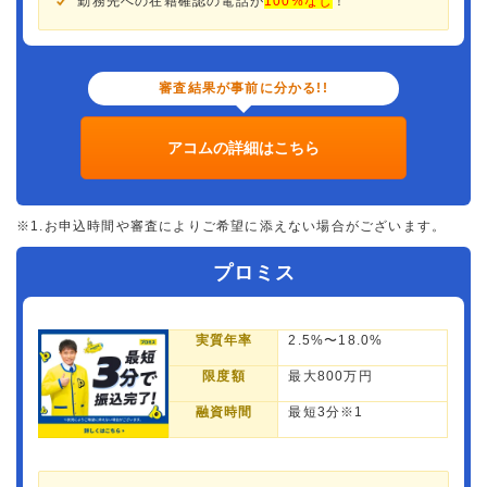
勤務先への在籍確認の電話が
100%なし
！
審査結果が事前に分かる!!
アコムの詳細はこちら
※1.お申込時間や審査によりご希望に添えない場合がございます。
プロミス
実質年率
2.5%〜18.0%
限度額
最大800万円
融資時間
最短3分※1