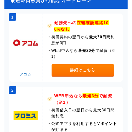
最短即日融資が可能なカードローン
1
勤務先への
在籍確認連絡10
0%なし
・
初回契約の翌日から
最大30日間
利
息が0円
・
WEB申込なら
最短20分
で融資（※
1）
詳細はこちら
アコム
2
WEB申込なら
最短3分
で融資
（※1）
・
初回借入日の翌日から最大30日間
無利息
・
公式アプリを利用すると
Vポイント
が貯まる