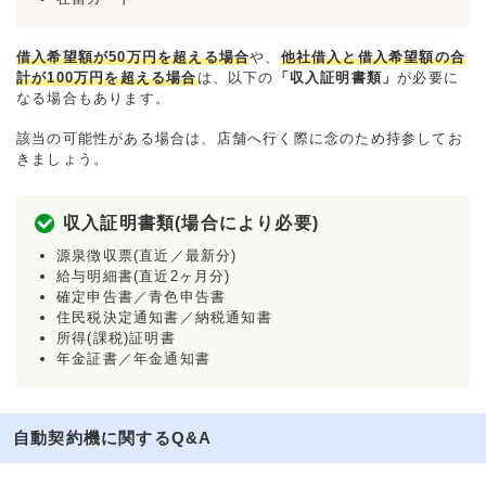
借入希望額が50万円を超える場合
や、
他社借入と借入希望額の合
計が100万円を超える場合
は、以下の
「収入証明書類」
が必要に
なる場合もあります。
該当の可能性がある場合は、店舗へ行く際に念のため持参してお
きましょう。
収入証明書類(場合により必要)
源泉徴収票(直近／最新分)
給与明細書(直近2ヶ月分)
確定申告書／青色申告書
住民税決定通知書／納税通知書
所得(課税)証明書
年金証書／年金通知書
自動契約機に関するQ&A