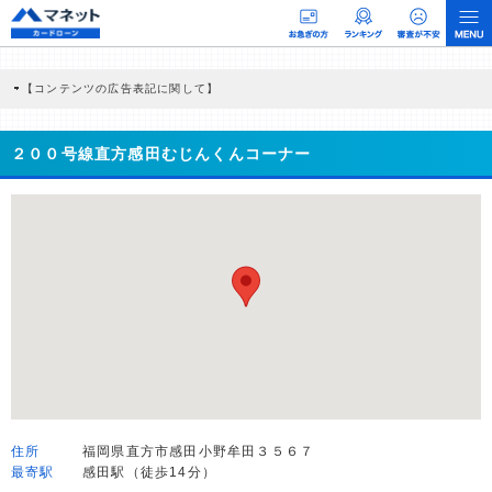
【コンテンツの広告表記に関して】
本コンテンツには、紹介している商品・商材の広告（リンク）を含む場合がありま
す。 これらの広告を経由して読者が企業ホームページを訪れ、成約が発生すると弊
社に対して企業から紹介報酬が支払われるという収益モデルです。 ただし、特定の
２００号線直方感田むじんくんコーナー
商品を根拠なくPRするものではなく、当編集部の調査／ユーザーへの口コミ収集な
どに基づき、公平性を担保した情報提供を行っています。
>提携企業一覧
住所
福岡県直方市感田小野牟田３５６７
最寄駅
感田駅（徒歩14分）