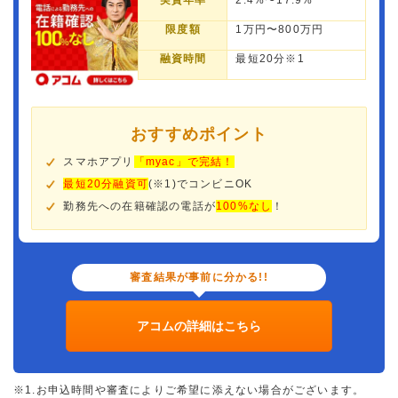
実質年率
2.4%〜17.9%
限度額
1万円〜800万円
融資時間
最短20分※1
おすすめポイント
スマホアプリ
「myac」で完結！
最短20分融資可
(※1)でコンビニOK
勤務先への在籍確認の電話が
100%なし
！
審査結果が事前に分かる!!
アコムの詳細はこちら
※1.お申込時間や審査によりご希望に添えない場合がございます。