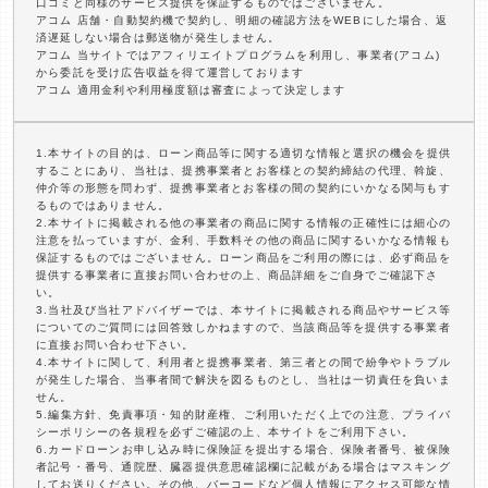
口コミと同様のサービス提供を保証するものではございません。
アコム 店舗・自動契約機で契約し、明細の確認方法をWEBにした場合、返
済遅延しない場合は郵送物が発生しません。
アコム 当サイトではアフィリエイトプログラムを利用し、事業者(アコム)
から委託を受け広告収益を得て運営しております
アコム 適用金利や利用極度額は審査によって決定します
1.本サイトの目的は、ローン商品等に関する適切な情報と選択の機会を提供
することにあり、当社は、提携事業者とお客様との契約締結の代理、斡旋、
仲介等の形態を問わず、提携事業者とお客様の間の契約にいかなる関与もす
るものではありません。
2.本サイトに掲載される他の事業者の商品に関する情報の正確性には細心の
注意を払っていますが、金利、手数料その他の商品に関するいかなる情報も
保証するものではございません。ローン商品をご利用の際には、必ず商品を
提供する事業者に直接お問い合わせの上、商品詳細をご自身でご確認下さ
い。
3.当社及び当社アドバイザーでは、本サイトに掲載される商品やサービス等
についてのご質問には回答致しかねますので、当該商品等を提供する事業者
に直接お問い合わせ下さい。
4.本サイトに関して、利用者と提携事業者、第三者との間で紛争やトラブル
が発生した場合、当事者間で解決を図るものとし、当社は一切責任を負いま
せん。
5.編集方針、免責事項・知的財産権、ご利用いただく上での注意、プライバ
シーポリシーの各規程を必ずご確認の上、本サイトをご利用下さい。
6.カードローンお申し込み時に保険証を提出する場合、保険者番号、被保険
者記号・番号、通院歴、臓器提供意思確認欄に記載がある場合はマスキング
してお送りください。その他、バーコードなど個人情報にアクセス可能な情