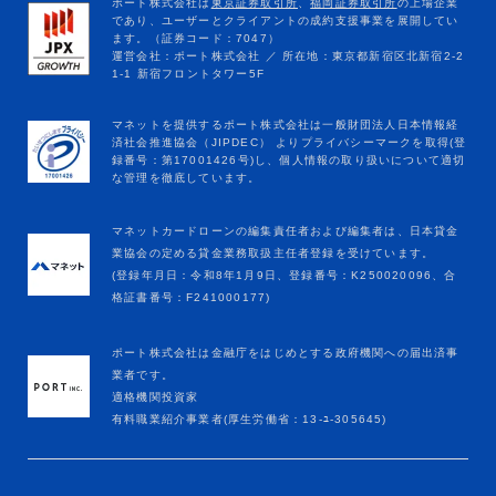
マネットカードローンの編集責任者および編集者は、日本貸金
業協会の定める貸金業務取扱主任者登録を受けています。
(登録年月日：令和8年1月9日、登録番号：K250020096、合
格証書番号：F241000177)
ポート株式会社は金融庁をはじめとする政府機関への届出済事
業者です。
適格機関投資家
有料職業紹介事業者(厚生労働省：13-ﾕ-305645)