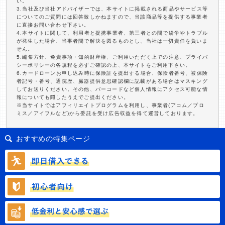
い。
3.当社及び当社アドバイザーでは、本サイトに掲載される商品やサービス等
についてのご質問には回答致しかねますので、当該商品等を提供する事業者
に直接お問い合わせ下さい。
4.本サイトに関して、利用者と提携事業者、第三者との間で紛争やトラブル
が発生した場合、当事者間で解決を図るものとし、当社は一切責任を負いま
せん。
5.編集方針、免責事項・知的財産権、ご利用いただく上での注意、プライバ
シーポリシーの各規程を必ずご確認の上、本サイトをご利用下さい。
6.カードローンお申し込み時に保険証を提出する場合、保険者番号、被保険
者記号・番号、通院歴、臓器提供意思確認欄に記載がある場合はマスキング
してお送りください。その他、バーコードなど個人情報にアクセス可能な情
報についても隠したうえでご提出ください。
※当サイトではアフィリエイトプログラムを利用し、事業者(アコム／プロ
ミス／アイフルなど)から委託を受け広告収益を得て運営しております。
おすすめの特集ページ