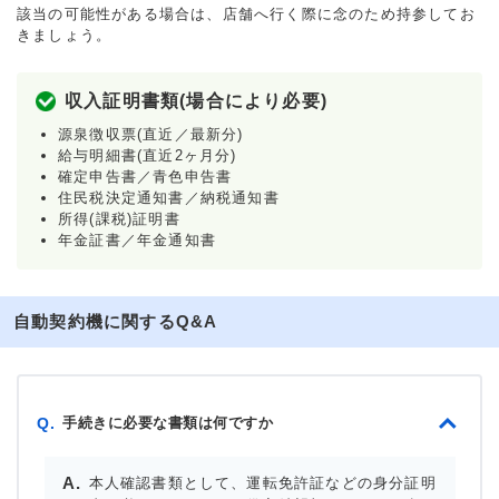
該当の可能性がある場合は、店舗へ行く際に念のため持参してお
きましょう。
収入証明書類(場合により必要)
源泉徴収票(直近／最新分)
給与明細書(直近2ヶ月分)
確定申告書／青色申告書
住民税決定通知書／納税通知書
所得(課税)証明書
年金証書／年金通知書
自動契約機に関するQ&A
手続きに必要な書類は何ですか
Q.
本人確認書類として、運転免許証などの身分証明