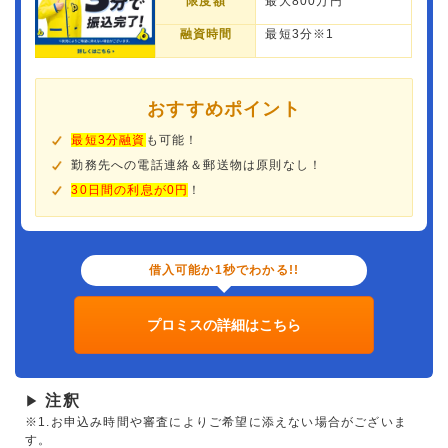
限度額
最大800万円
融資時間
最短3分※1
おすすめポイント
最短3分融資
も可能！
勤務先への電話連絡＆郵送物は原則なし！
30日間の利息が0円
！
借入可能か1秒でわかる!!
プロミスの詳細はこちら
注釈
▶
※1.お申込み時間や審査によりご希望に添えない場合がございま
す。