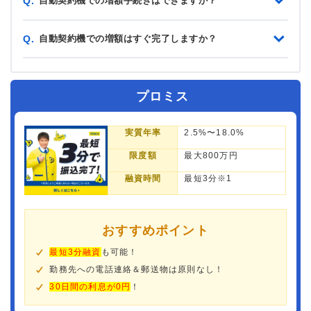
自動契約機での増額手続きはできますか？
Q.
自動契約機での増額はすぐ完了しますか？
Q.
プロミス
実質年率
2.5%〜18.0%
限度額
最大800万円
融資時間
最短3分※1
おすすめポイント
最短3分融資
も可能！
勤務先への電話連絡＆郵送物は原則なし！
30日間の利息が0円
！