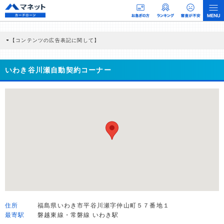
【コンテンツの広告表記に関して】
本コンテンツには、紹介している商品・商材の広告（リンク）を含む場合がありま
す。 これらの広告を経由して読者が企業ホームページを訪れ、成約が発生すると弊
社に対して企業から紹介報酬が支払われるという収益モデルです。 ただし、特定の
いわき谷川瀬自動契約コーナー
商品を根拠なくPRするものではなく、当編集部の調査／ユーザーへの口コミ収集な
どに基づき、公平性を担保した情報提供を行っています。
>提携企業一覧
住所
福島県いわき市平谷川瀬字仲山町５７番地１
最寄駅
磐越東線・常磐線 いわき駅