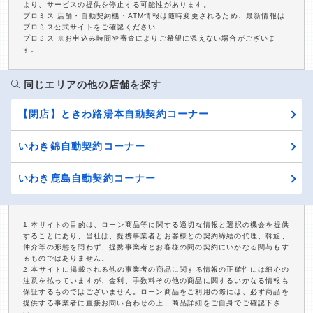
より、サービスの提供を停止する可能性があります。
プロミス 店舗・自動契約機・ATM情報は随時変更されるため、最新情報は
プロミス公式サイトをご確認ください
プロミス ※お申込み時間や審査によりご希望に添えない場合がございま
す。
同じエリアの他の店舗を探す
【閉店】ときわ路湯本自動契約コーナー
いわき錦自動契約コーナー
いわき鹿島自動契約コーナー
1.本サイトの目的は、ローン商品等に関する適切な情報と選択の機会を提供
することにあり、当社は、提携事業者とお客様との契約締結の代理、斡旋、
仲介等の形態を問わず、提携事業者とお客様の間の契約にいかなる関与もす
るものではありません。
2.本サイトに掲載される他の事業者の商品に関する情報の正確性には細心の
注意を払っていますが、金利、手数料その他の商品に関するいかなる情報も
保証するものではございません。ローン商品をご利用の際には、必ず商品を
提供する事業者に直接お問い合わせの上、商品詳細をご自身でご確認下さ