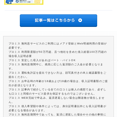
プロミス 無利息サービスのご利用にはメアド登録とWeb明細利用の登録が
必要です。
プロミス 利用限度額が50万円超、且つ他社を含めた借入総額100万円超の
場合収入証明必要
プロミス 安定した収入があればパート・バイトOK
プロミス 無利息期間中に、残高に応じた返済額のご入金が必要となりま
す。
プロミス 運転免許証を提出できない方は、顔写真付きの本人確認書類をご
提出ください。
プロミス お申込時の年齢が18歳および19歳の場合は、収入証明書類のご提
出が必須となります。
プロミス 記事内で紹介している全ての口コミは個人の感想であり、必ずし
も口コミと同様のサービス提供を保証するものではございません。
プロミス WEB完結で申込み、返済遅延しない場合は郵送物が発生しませ
ん。
プロミス 借入希望額や条件によっては、身分証明書以外にも収入証明書が
必要となる場合があります。
プロミス 無利息期間中であっても、返済に遅延した場合やその他の事情に