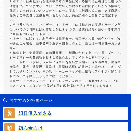
2.本サイトに掲載される他の事業者の商品に関する情報の正確性には細心の
注意を払っていますが、金利、手数料その他の商品に関するいかなる情報も
保証するものではございません。ローン商品をご利用の際には、必ず商品を
提供する事業者に直接お問い合わせの上、商品詳細をご自身でご確認下さ
い。
3.当社及び当社アドバイザーでは、本サイトに掲載される商品やサービス等
についてのご質問には回答致しかねますので、当該商品等を提供する事業者
に直接お問い合わせ下さい。
4.本サイトに関して、利用者と提携事業者、第三者との間で紛争やトラブル
が発生した場合、当事者間で解決を図るものとし、当社は一切責任を負いま
せん。
5.編集方針、免責事項・知的財産権、ご利用いただく上での注意、プライバ
シーポリシーの各規程を必ずご確認の上、本サイトをご利用下さい。
6.カードローンお申し込み時に保険証を提出する場合、保険者番号、被保険
者記号・番号、通院歴、臓器提供意思確認欄に記載がある場合はマスキング
してお送りください。その他、バーコードなど個人情報にアクセス可能な情
報についても隠したうえでご提出ください。
※当サイトではアフィリエイトプログラムを利用し、事業者(アコム／プロ
ミス／アイフルなど)から委託を受け広告収益を得て運営しております。
おすすめの特集ページ