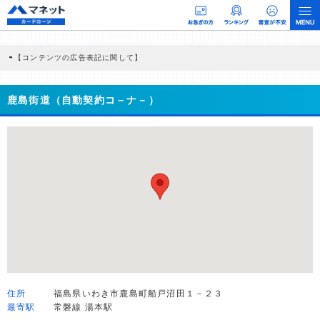
【コンテンツの広告表記に関して】
本コンテンツには、紹介している商品・商材の広告（リンク）を含む場合がありま
す。 これらの広告を経由して読者が企業ホームページを訪れ、成約が発生すると弊
社に対して企業から紹介報酬が支払われるという収益モデルです。 ただし、特定の
鹿島街道（自動契約コ－ナ－）
商品を根拠なくPRするものではなく、当編集部の調査／ユーザーへの口コミ収集な
どに基づき、公平性を担保した情報提供を行っています。
>提携企業一覧
住所
福島県いわき市鹿島町船戸沼田１－２３
最寄駅
常磐線 湯本駅