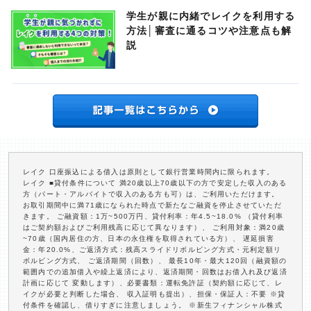
学生が親に内緒でレイクを利用する
方法│審査に通るコツや注意点も解
説
レイク 口座振込による借入は原則として銀行営業時間内に限られます。
レイク ■貸付条件について 満20歳以上70歳以下の方で安定した収入のある
方（パート・アルバイトで収入のある方も可）は、ご利用いただけます。
お取引期間中に満71歳になられた時点で新たなご融資を停止させていただ
きます。 ご融資額：1万~500万円、貸付利率：年4.5~18.0% （貸付利率
はご契約額およびご利用残高に応じて異なります）、 ご利用対象：満20歳
~70歳（国内居住の方、日本の永住権を取得されている方）、 遅延損害
金：年20.0%、ご返済方式：残高スライドリボルビング方式・元利定額リ
ボルビング方式、 ご返済期間（回数）、 最長10年・最大120回（融資額の
範囲内での追加借入や繰上返済により、返済期間・回数はお借入れ及び返済
計画に応じて 変動します）、必要書類：運転免許証（契約額に応じて、レ
イクが必要と判断した場合、 収入証明も提出）、担保・保証人：不要 ※貸
付条件を確認し、借りすぎに注意しましょう。 ※新生フィナンシャル株式