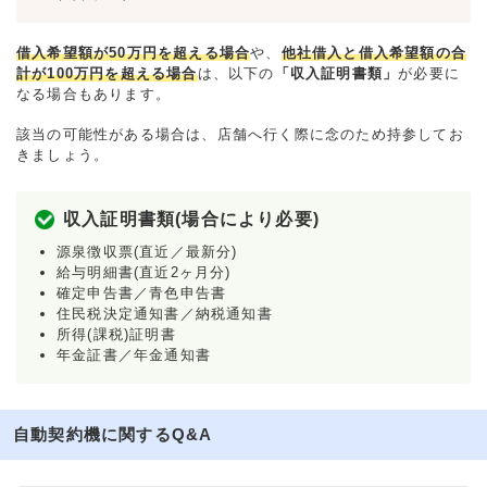
借入希望額が50万円を超える場合
や、
他社借入と借入希望額の合
計が100万円を超える場合
は、以下の
「収入証明書類」
が必要に
なる場合もあります。
該当の可能性がある場合は、店舗へ行く際に念のため持参してお
きましょう。
収入証明書類(場合により必要)
源泉徴収票(直近／最新分)
給与明細書(直近2ヶ月分)
確定申告書／青色申告書
住民税決定通知書／納税通知書
所得(課税)証明書
年金証書／年金通知書
自動契約機に関するQ&A