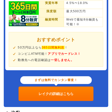
実質年率
4.5%〜18.0%
限度額
最大500万円
融資時間
Webで最短8分融資も
可能！※
おすすめポイント
50万円以上なら
365日間無利息
！
コンビニATM可能！
アプリでカードレス！
勤務先への電話確認は
一切しません。
まずは無料でカンタン審査！
レイクの詳細はこちら