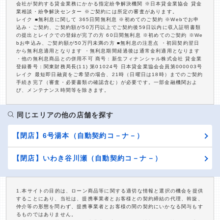
会社が契約する貸金業務にかかる指定紛争解決機関 ※日本貸金業協会 貸金
業相談・紛争解決センター ※ご契約には所定の審査があります。
レイク ■無利息に関して 365日間無利息 ※初めてのご契約 ※Webでお申
込み・ご契約、ご契約額が50万円以上でご契約後59日以内に収入証明書類
の提出とレイクでの登録が完了の方 60日間無利息 ※初めてのご契約 ※We
bお申込み、ご契約額が50万円未満の方 ■無利息の注意点 ・初回契約翌日
から無利息適用となります ・無利息期間経過後は通常金利適用となります
・他の無利息商品との併用不可 商号：新生フィナンシャル株式会社 貸金業
登録番号：関東財務局長(11) 第01024号 日本貸金業協会会員第000003号
レイク 最短即日融資をご希望の場合、21時（日曜日は18時）までのご契約
手続き完了（審査・必要書類の確認含む）が必要です。一部金融機関およ
び、メンテナンス時間等を除きます。
同じエリアの他の店舗を探す
【閉店】6号湯本（自動契約コ－ナ－）
【閉店】いわき谷川瀬（自動契約コ－ナ－）
1.本サイトの目的は、ローン商品等に関する適切な情報と選択の機会を提供
することにあり、当社は、提携事業者とお客様との契約締結の代理、斡旋、
仲介等の形態を問わず、提携事業者とお客様の間の契約にいかなる関与もす
るものではありません。