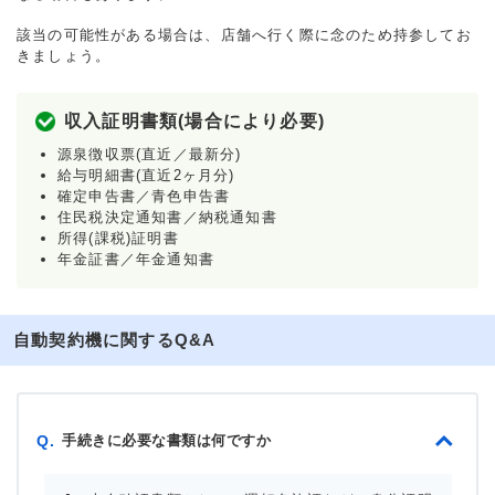
該当の可能性がある場合は、店舗へ行く際に念のため持参してお
きましょう。
収入証明書類(場合により必要)
源泉徴収票(直近／最新分)
給与明細書(直近2ヶ月分)
確定申告書／青色申告書
住民税決定通知書／納税通知書
所得(課税)証明書
年金証書／年金通知書
自動契約機に関するQ&A
手続きに必要な書類は何ですか
Q.