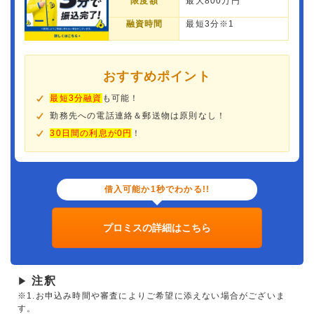
限度額
最大800万円
融資時間
最短3分※1
おすすめポイント
最短3分融資
も可能！
勤務先への電話連絡＆郵送物は原則なし！
30日間の利息が0円
！
借入可能か1秒でわかる!!
プロミスの詳細はこちら
注釈
▶
※1.お申込み時間や審査によりご希望に添えない場合がございま
す。