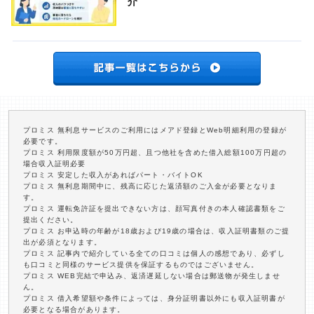
介
プロミス 無利息サービスのご利用にはメアド登録とWeb明細利用の登録が
必要です。
プロミス 利用限度額が50万円超、且つ他社を含めた借入総額100万円超の
場合収入証明必要
プロミス 安定した収入があればパート・バイトOK
プロミス 無利息期間中に、残高に応じた返済額のご入金が必要となりま
す。
プロミス 運転免許証を提出できない方は、顔写真付きの本人確認書類をご
提出ください。
プロミス お申込時の年齢が18歳および19歳の場合は、収入証明書類のご提
出が必須となります。
プロミス 記事内で紹介している全ての口コミは個人の感想であり、必ずし
も口コミと同様のサービス提供を保証するものではございません。
プロミス WEB完結で申込み、返済遅延しない場合は郵送物が発生しませ
ん。
プロミス 借入希望額や条件によっては、身分証明書以外にも収入証明書が
必要となる場合があります。