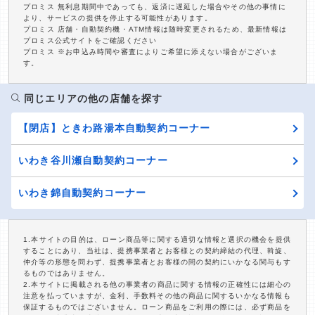
プロミス 無利息期間中であっても、返済に遅延した場合やその他の事情に
より、サービスの提供を停止する可能性があります。
プロミス 店舗・自動契約機・ATM情報は随時変更されるため、最新情報は
プロミス公式サイトをご確認ください
プロミス ※お申込み時間や審査によりご希望に添えない場合がございま
す。
同じエリアの他の店舗を探す
【閉店】ときわ路湯本自動契約コーナー
いわき谷川瀬自動契約コーナー
いわき錦自動契約コーナー
1.本サイトの目的は、ローン商品等に関する適切な情報と選択の機会を提供
することにあり、当社は、提携事業者とお客様との契約締結の代理、斡旋、
仲介等の形態を問わず、提携事業者とお客様の間の契約にいかなる関与もす
るものではありません。
2.本サイトに掲載される他の事業者の商品に関する情報の正確性には細心の
注意を払っていますが、金利、手数料その他の商品に関するいかなる情報も
保証するものではございません。ローン商品をご利用の際には、必ず商品を