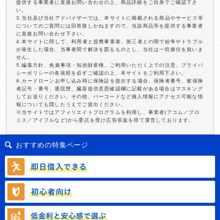
提供する事業者に直接お問い合わせの上、商品詳細をご自身でご確認下さ
い。
3.当社及び当社アドバイザーでは、本サイトに掲載される商品やサービス等
についてのご質問には回答致しかねますので、当該商品等を提供する事業者
に直接お問い合わせ下さい。
4.本サイトに関して、利用者と提携事業者、第三者との間で紛争やトラブル
が発生した場合、当事者間で解決を図るものとし、当社は一切責任を負いま
せん。
5.編集方針、免責事項・知的財産権、ご利用いただく上での注意、プライバ
シーポリシーの各規程を必ずご確認の上、本サイトをご利用下さい。
6.カードローンお申し込み時に保険証を提出する場合、保険者番号、被保険
者記号・番号、通院歴、臓器提供意思確認欄に記載がある場合はマスキング
してお送りください。その他、バーコードなど個人情報にアクセス可能な情
報についても隠したうえでご提出ください。
※当サイトではアフィリエイトプログラムを利用し、事業者(アコム／プロ
ミス／アイフルなど)から委託を受け広告収益を得て運営しております。
おすすめの特集ページ