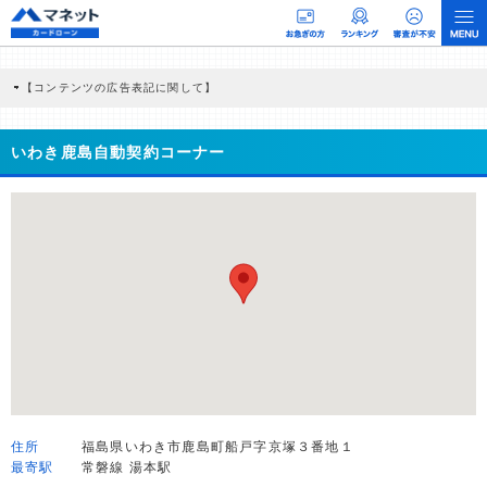
【コンテンツの広告表記に関して】
本コンテンツには、紹介している商品・商材の広告（リンク）を含む場合がありま
す。 これらの広告を経由して読者が企業ホームページを訪れ、成約が発生すると弊
社に対して企業から紹介報酬が支払われるという収益モデルです。 ただし、特定の
いわき鹿島自動契約コーナー
商品を根拠なくPRするものではなく、当編集部の調査／ユーザーへの口コミ収集な
どに基づき、公平性を担保した情報提供を行っています。
>提携企業一覧
住所
福島県いわき市鹿島町船戸字京塚３番地１
最寄駅
常磐線 湯本駅