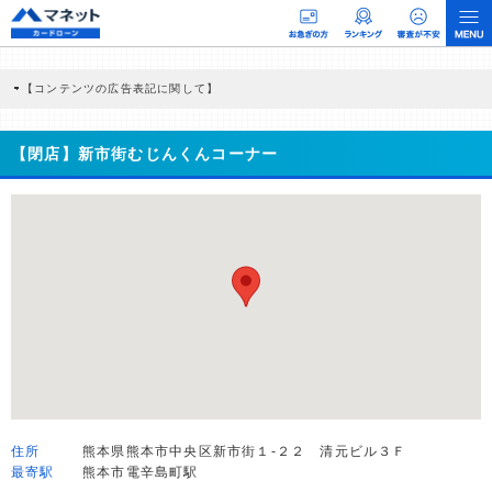
【コンテンツの広告表記に関して】
本コンテンツには、紹介している商品・商材の広告（リンク）を含む場合がありま
す。 これらの広告を経由して読者が企業ホームページを訪れ、成約が発生すると弊
社に対して企業から紹介報酬が支払われるという収益モデルです。 ただし、特定の
【閉店】新市街むじんくんコーナー
商品を根拠なくPRするものではなく、当編集部の調査／ユーザーへの口コミ収集な
どに基づき、公平性を担保した情報提供を行っています。
>提携企業一覧
住所
熊本県熊本市中央区新市街１-２２ 清元ビル３Ｆ
最寄駅
熊本市電辛島町駅