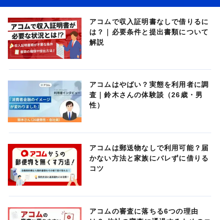
アコムで収入証明書なしで借りるに
は？｜必要条件と提出書類について
解説
アコムはやばい？実態を利用者に調
査｜鈴木さんの体験談（26歳・男
性）
アコムは郵送物なしで利用可能？届
かない方法と家族にバレずに借りる
コツ
アコムの審査に落ちる6つの理由