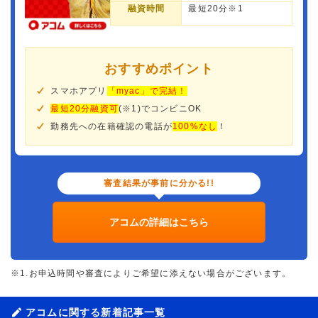
融資時間
最短20分※1
おすすめポイント
スマホアプリ
「myac」で完結！
最短20分融資可
(※1)でコンビニOK
勤務先への在籍確認の電話が
100%なし
！
審査結果が事前に分かる!!
アコムの詳細はこちら
※1.お申込時間や審査によりご希望に添えない場合がございます。
アコムに関する新着記事一覧