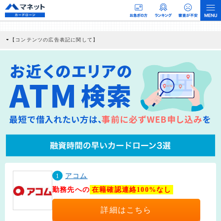
【コンテンツの広告表記に関して】
本コンテンツには、紹介している商品・商材の広告（リンク）を含む場合がありま
す。 これらの広告を経由して読者が企業ホームページを訪れ、成約が発生すると弊
社に対して企業から紹介報酬が支払われるという収益モデルです。 ただし、特定の
商品を根拠なくPRするものではなく、当編集部の調査／ユーザーへの口コミ収集な
どに基づき、公平性を担保した情報提供を行っています。
>提携企業一覧
1
アコム
勤務先への
在籍確認連絡100%なし
詳細はこちら