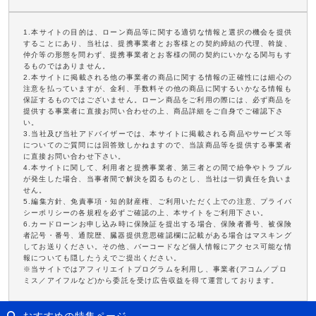
1.本サイトの目的は、ローン商品等に関する適切な情報と選択の機会を提供
することにあり、当社は、提携事業者とお客様との契約締結の代理、斡旋、
仲介等の形態を問わず、提携事業者とお客様の間の契約にいかなる関与もす
るものではありません。
2.本サイトに掲載される他の事業者の商品に関する情報の正確性には細心の
注意を払っていますが、金利、手数料その他の商品に関するいかなる情報も
保証するものではございません。ローン商品をご利用の際には、必ず商品を
提供する事業者に直接お問い合わせの上、商品詳細をご自身でご確認下さ
い。
3.当社及び当社アドバイザーでは、本サイトに掲載される商品やサービス等
についてのご質問には回答致しかねますので、当該商品等を提供する事業者
に直接お問い合わせ下さい。
4.本サイトに関して、利用者と提携事業者、第三者との間で紛争やトラブル
が発生した場合、当事者間で解決を図るものとし、当社は一切責任を負いま
せん。
5.編集方針、免責事項・知的財産権、ご利用いただく上での注意、プライバ
シーポリシーの各規程を必ずご確認の上、本サイトをご利用下さい。
6.カードローンお申し込み時に保険証を提出する場合、保険者番号、被保険
者記号・番号、通院歴、臓器提供意思確認欄に記載がある場合はマスキング
してお送りください。その他、バーコードなど個人情報にアクセス可能な情
報についても隠したうえでご提出ください。
※当サイトではアフィリエイトプログラムを利用し、事業者(アコム／プロ
ミス／アイフルなど)から委託を受け広告収益を得て運営しております。
おすすめの特集ページ