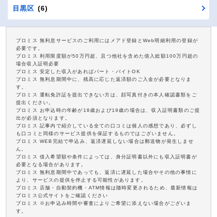
目黒区
(6)
プロミス 無利息サービスのご利用にはメアド登録とWeb明細利用の登録が
必要です。
プロミス 利用限度額が50万円超、且つ他社を含めた借入総額100万円超の
場合収入証明必要
プロミス 安定した収入があればパート・バイトOK
プロミス 無利息期間中に、残高に応じた返済額のご入金が必要となりま
す。
プロミス 運転免許証を提出できない方は、顔写真付きの本人確認書類をご
提出ください。
プロミス お申込時の年齢が18歳および19歳の場合は、収入証明書類のご提
出が必須となります。
プロミス 記事内で紹介している全ての口コミは個人の感想であり、必ずし
も口コミと同様のサービス提供を保証するものではございません。
プロミス WEB完結で申込み、返済遅延しない場合は郵送物が発生しませ
ん。
プロミス 借入希望額や条件によっては、身分証明書以外にも収入証明書が
必要となる場合があります。
プロミス 無利息期間中であっても、返済に遅延した場合やその他の事情に
より、サービスの提供を停止する可能性があります。
プロミス 店舗・自動契約機・ATM情報は随時変更されるため、最新情報は
プロミス公式サイトをご確認ください
プロミス ※お申込み時間や審査によりご希望に添えない場合がございま
す。