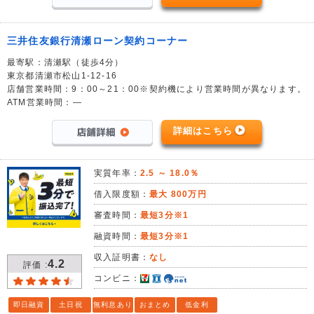
三井住友銀行清瀬ローン契約コーナー
最寄駅：清瀬駅（徒歩4分）
東京都清瀬市松山1-12-16
店舗営業時間：9：00～21：00※契約機により営業時間が異なります。
ATM営業時間：―
詳細はこちら
実質年率：
2.5 ～ 18.0％
借入限度額：
最大 800万円
審査時間：
最短3分※1
融資時間：
最短3分※1
収入証明書：
なし
4.2
評価 :
コンビニ：
即日融資
土日祝
無利息あり
おまとめ
低金利