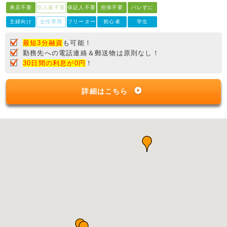
来店不要
収入書不要
保証人不要
担保不要
バレずに
主婦向け
女性専用
フリーター
初心者
学生
最短3分融資
も可能！
勤務先への電話連絡＆郵送物は原則なし！
30日間の利息が0円
！
詳細はこちら