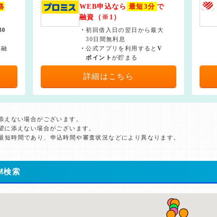
絡
WEB申込なら
最短3分
で
融資（※1）
30
・
初回借入日の翌日から最大
30日間無利息
で融
・
公式アプリを利用すると
V
ポイント
が貯まる
詳細はこちら
に添えない場合がございます。
希望に添えない場合がございます。
た最短時間であり、申込時間や審査状況などにより異なります。
M検索