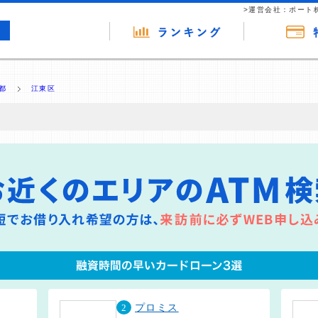
>運営会社：ポート
都
江東区
の広告（リンク）を含む場合があります。 これらの広告を経由して読者
るという収益モデルです。 ただし、特定の商品を根拠なくPRするもので
報提供を行っています。
2
プロミス