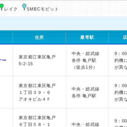
レイク
SMBCモビット
住所
最寄駅
中央・総武線
9：0
東京都江東区亀戸
ナー
各停 亀戸駅
約機
5-2-15
（徒歩1分）
が異
東京都江東区亀戸
9：0
中央・総武線
１丁目３９－６
約機
各停 亀戸駅
アオキビル４Ｆ
が異
東京都江東区亀戸
9：0
６丁目５８－１
中央・総武線