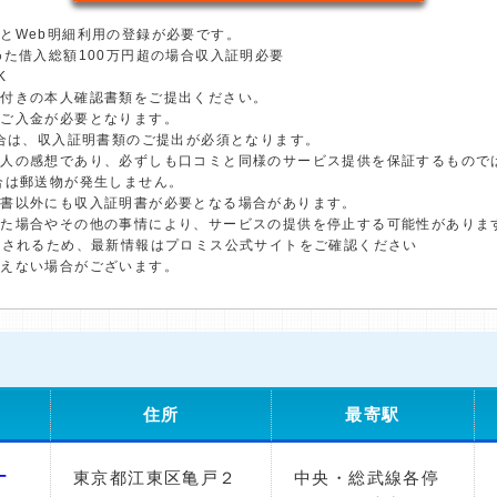
とWeb明細利用の登録が必要です。
めた借入総額100万円超の場合収入証明必要
K
真付きの本人確認書類をご提出ください。
のご入金が必要となります。
場合は、収入証明書類のご提出が必須となります。
個人の感想であり、必ずしも口コミと同様のサービス提供を保証するもので
合は郵送物が発生しません。
明書以外にも収入証明書が必要となる場合があります。
した場合やその他の事情により、サービスの提供を停止する可能性がありま
更されるため、最新情報はプロミス公式サイトをご確認ください
添えない場合がございます。
住所
最寄駅
ナ
東京都江東区亀戸２
中央・総武線各停