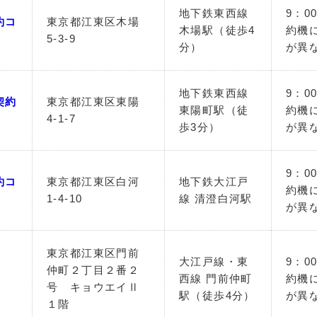
地下鉄東西線
9：0
約コ
東京都江東区木場
木場駅（徒歩4
約機
5-3-9
分）
が異
地下鉄東西線
9：0
契約
東京都江東区東陽
東陽町駅（徒
約機
4-1-7
歩3分）
が異
9：0
約コ
東京都江東区白河
地下鉄大江戸
約機
1-4-10
線 清澄白河駅
が異
東京都江東区門前
大江戸線・東
9：0
仲町２丁目２番２
西線 門前仲町
約機
号 キョウエイⅡ
駅（徒歩4分）
が異
１階