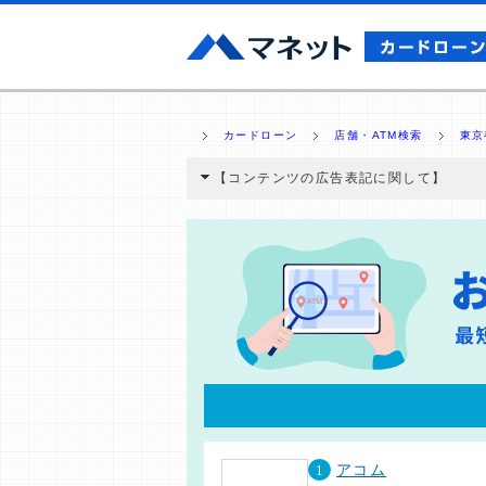
カードローン
店舗・ATM検索
東京
【コンテンツの広告表記に関して】
本コンテンツには、紹介している商品・商材
と弊社に対して企業から紹介報酬が支払われ
ミ収集などに基づき、公平性を担保した情
>提携企業一覧
1
アコム