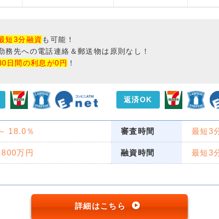
最短3分融資
も可能！
勤務先への電話連絡＆郵送物は原則なし！
30日間の利息が0円
！
返済OK
 ～ 18.0％
審査時間
最短3
 800万円
融資時間
最短3
詳細はこちら