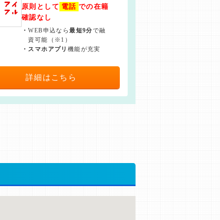
原則として
電話
での在籍
確認なし
・
WEB申込なら
最短9分
で融
資可能（※1）
・
スマホアプリ
機能が充実
詳細はこちら