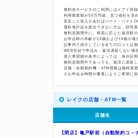
無利息サービスのご利用にはメアド登録
利用限度額が50万円超、且つ他社を含
安定した収入があればパート・バイトO
運転免許証を提出できない方は、顔写
無利息期間中に、残高に応じた返済額
お申込時の年齢が18歳および19歳の
記事内で紹介している全ての口コミは
WEB完結で申込み、返済遅延しない場
借入希望額や条件によっては、身分証
無利息期間中であっても、返済に遅延
店舗・自動契約機・ATM情報は随時変
※お申込み時間や審査によりご希望に
レイクの店舗・ATM一覧
店舗名
【閉店】亀戸駅前（自動契約コ－