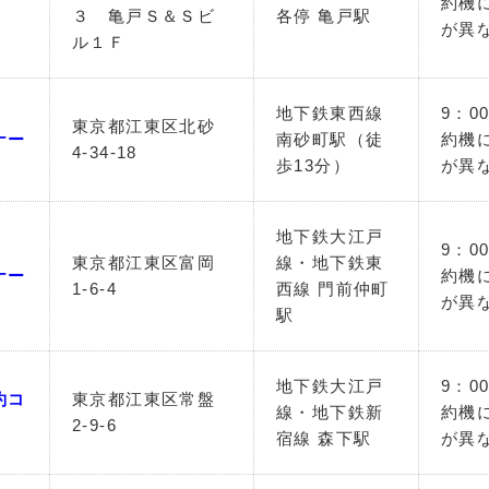
約機
３ 亀戸Ｓ＆Ｓビ
各停 亀戸駅
が異
ル１Ｆ
地下鉄東西線
9：0
東京都江東区北砂
ナー
南砂町駅（徒
約機
4-34-18
歩13分）
が異
地下鉄大江戸
9：0
東京都江東区富岡
線・地下鉄東
ナー
約機
1-6-4
西線 門前仲町
が異
駅
地下鉄大江戸
9：0
約コ
東京都江東区常盤
線・地下鉄新
約機
2-9-6
宿線 森下駅
が異