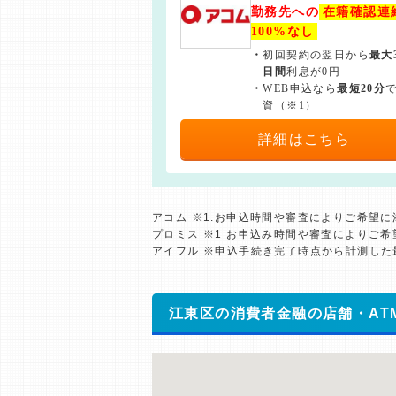
勤務先への
在籍確認連
100%なし
・
初回契約の翌日から
最大
日間
利息が0円
・
WEB申込なら
最短20分
資（※1）
詳細はこちら
アコム ※1.お申込時間や審査によりご希望
プロミス ※1 お申込み時間や審査によりご
アイフル ※申込手続き完了時点から計測し
江東区の消費者金融の店舗・AT