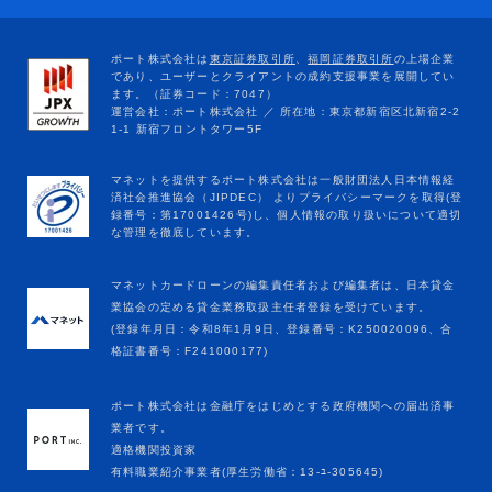
マネットカードローンの編集責任者および編集者は、日本貸金
業協会の定める貸金業務取扱主任者登録を受けています。
(登録年月日：令和8年1月9日、登録番号：K250020096、合
格証書番号：F241000177)
ポート株式会社は金融庁をはじめとする政府機関への届出済事
業者です。
適格機関投資家
有料職業紹介事業者(厚生労働省：13-ﾕ-305645)