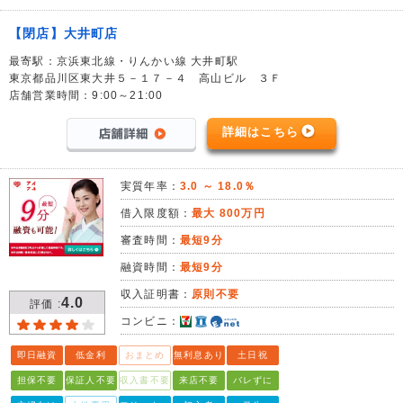
【閉店】大井町店
最寄駅：京浜東北線・りんかい線 大井町駅
東京都品川区東大井５－１７－４ 高山ビル ３Ｆ
店舗営業時間：9:00～21:00
詳細はこちら
実質年率：
3.0 ～ 18.0％
借入限度額：
最大 800万円
審査時間：
最短9分
融資時間：
最短9分
収入証明書：
原則不要
4.0
評価 :
コンビニ：
即日融資
低金利
おまとめ
無利息あり
土日祝
担保不要
保証人不要
収入書不要
来店不要
バレずに