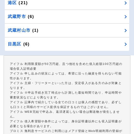
港区
(21)
武蔵野市
(6)
武蔵村山市
(1)
目黒区
(6)
アイフル 利用限度額が50万円超、且つ他社を含めた借入総額100万円超の
場合収入証明必要
アイフル 申し込みの状況によっては、希望に沿った融資を得られない可能
性があります。
アイフル 主婦・フリーターといった方は、安定収入がある方のみが対象と
なります。
アイフル ※申込手続き完了時点から計測した最短時間であり、申込時間や
審査状況などにより異なります。
アイフル 記事内で紹介している全ての口コミは個人の感想であり、必ずし
も口コミと同様のサービス提供を保証するものではございません。
アイフル WEB完結で申込み、返済遅延しない場合は郵送物が発生しませ
ん。
アイフル 借入希望額や条件によっては、身分証明書以外にも収入証明書が
必要となる場合があります。
プロミス 無利息サービスのご利用にはメアド登録とWeb明細利用の登録が