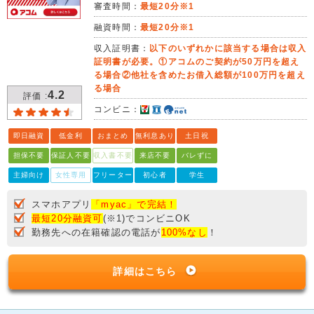
審査時間：
最短20分※1
融資時間：
最短20分※1
収入証明書：
以下のいずれかに該当する場合は収入
証明書が必要。①アコムのご契約が50万円を超え
る場合②他社を含めたお借入総額が100万円を超え
る場合
4.2
評価 :
コンビニ：
即日融資
低金利
おまとめ
無利息あり
土日祝
担保不要
保証人不要
収入書不要
来店不要
バレずに
主婦向け
女性専用
フリーター
初心者
学生
スマホアプリ
「myac」で完結！
最短20分融資可
(※1)でコンビニOK
勤務先への在籍確認の電話が
100%なし
！
詳細はこちら