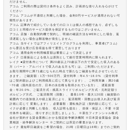
だけません。
アコム ご利用の際は貸付け条件をよく読み、計画的な借り入れを心がけて
ください
アコム アコムが不適切と判断した場合、金利0円サービスが適用されない可
能性があります。
アコム 記事内で紹介している全ての口コミは個人の感想であり、必ずしも
口コミと同様のサービス提供を保証するものではございません。
アコム 店舗・自動契約機で契約し、明細の確認方法をWEBにした場合、返
済遅延しない場合は郵送物が発生しません。
アコム 当サイトではアフィリエイトプログラムを利用し、事業者(アコム)
から委託を受け広告収益を得て運営しております
アコム 適用金利や利用極度額は審査によって決定します
レイク 口座振込による借入は原則として銀行営業時間内に限られます。
レイク ■貸付条件について 満20歳以上70歳以下の方で安定した収入のある
方（パート・アルバイトで収入のある方も可）は、ご利用いただけます。
お取引期間中に満71歳になられた時点で新たなご融資を停止させていただ
きます。 ご融資額：1万~500万円、貸付利率：年4.5~18.0% （貸付利率
はご契約額およびご利用残高に応じて異なります）、 ご利用対象：満20歳
~70歳（国内居住の方、日本の永住権を取得されている方）、 遅延損害
金：年20.0%、ご返済方式：残高スライドリボルビング方式・元利定額リ
ボルビング方式、 ご返済期間（回数）、 最長10年・最大120回（融資額の
範囲内での追加借入や繰上返済により、返済期間・回数はお借入れ及び返済
計画に応じて 変動します）、必要書類：運転免許証（契約額に応じて、レ
イクが必要と判断した場合、 収入証明も提出）、担保・保証人：不要 ※貸
付条件を確認し、借りすぎに注意しましょう。 ※新生フィナンシャル株式
会社が契約する貸金業務にかかる指定紛争解決機関 ※日本貸金業協会 貸金
業相談・紛争解決センター ※ご契約には所定の審査があります。
レイク 最短即日融資をご希望の場合、21時（日曜日は18時）までのご契約