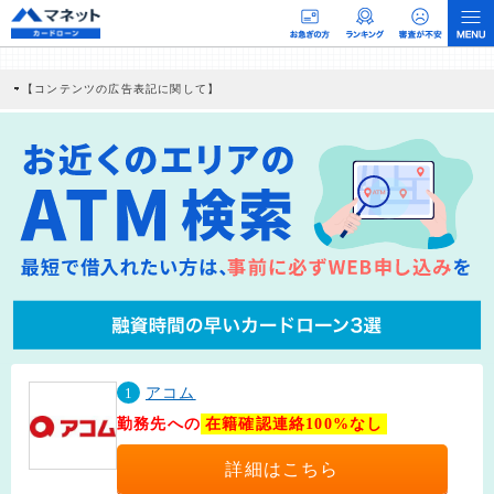
【コンテンツの広告表記に関して】
本コンテンツには、紹介している商品・商材の広告（リンク）を含む場合がありま
す。 これらの広告を経由して読者が企業ホームページを訪れ、成約が発生すると弊
社に対して企業から紹介報酬が支払われるという収益モデルです。 ただし、特定の
商品を根拠なくPRするものではなく、当編集部の調査／ユーザーへの口コミ収集な
どに基づき、公平性を担保した情報提供を行っています。
>提携企業一覧
1
アコム
勤務先への
在籍確認連絡100%なし
詳細はこちら