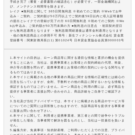
手続き完了（審査・必要書類の確認含む）が必要です。一部金融機関およ
び、メンテナンス時間等を除きます。
レイク ■無利息に関して 365日間無利息 ※初めてのご契約 ※Webでお申
込み・ご契約、ご契約額が50万円以上でご契約後59日以内に収入証明書類
の提出とレイクでの登録が完了の方 60日間無利息 ※初めてのご契約 ※We
bお申込み、ご契約額が50万円未満の方 ■無利息の注意点 ・初回契約翌日
から無利息適用となります ・無利息期間経過後は通常金利適用となります
・他の無利息商品との併用不可 商号：新生フィナンシャル株式会社 貸金業
登録番号：関東財務局長(11) 第01024号 日本貸金業協会会員第000003号
1.本サイトの目的は、ローン商品等に関する適切な情報と選択の機会を提供
することにあり、当社は、提携事業者とお客様との契約締結の代理、斡旋、
仲介等の形態を問わず、提携事業者とお客様の間の契約にいかなる関与もす
るものではありません。
2.本サイトに掲載される他の事業者の商品に関する情報の正確性には細心の
注意を払っていますが、金利、手数料その他の商品に関するいかなる情報も
保証するものではございません。ローン商品をご利用の際には、必ず商品を
提供する事業者に直接お問い合わせの上、商品詳細をご自身でご確認下さ
い。
3.当社及び当社アドバイザーでは、本サイトに掲載される商品やサービス等
についてのご質問には回答致しかねますので、当該商品等を提供する事業者
に直接お問い合わせ下さい。
4.本サイトに関して、利用者と提携事業者、第三者との間で紛争やトラブル
が発生した場合、当事者間で解決を図るものとし、当社は一切責任を負いま
せん。
5.編集方針、免責事項・知的財産権、ご利用いただく上での注意、プライバ
シーポリシーの各規程を必ずご確認の上、本サイトをご利用下さい。