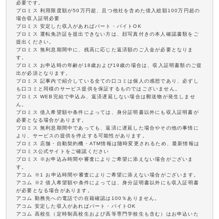
必要です。
プロミス 利用限度額が50万円超、且つ他社を含めた借入総額100万円超の
場合収入証明必要
プロミス 安定した収入があればパート・バイトOK
プロミス 運転免許証を提出できない方は、顔写真付きの本人確認書類をご
提出ください。
プロミス 無利息期間中に、残高に応じた返済額のご入金が必要となりま
す。
プロミス お申込時の年齢が18歳および19歳の場合は、収入証明書類のご提
出が必須となります。
プロミス 記事内で紹介している全ての口コミは個人の感想であり、必ずし
も口コミと同様のサービス提供を保証するものではございません。
プロミス WEB完結で申込み、返済遅延しない場合は郵送物が発生しませ
ん。
プロミス 借入希望額や条件によっては、身分証明書以外にも収入証明書が
必要となる場合があります。
プロミス 無利息期間中であっても、返済に遅延した場合やその他の事情に
より、サービスの提供を停止する可能性があります。
プロミス 店舗・自動契約機・ATM情報は随時変更されるため、最新情報は
プロミス公式サイトをご確認ください
プロミス ※お申込み時間や審査によりご希望に添えない場合がございま
す。
アコム ※1 お申込時間や審査によりご希望に添えない場合がございます。
アコム ※2 借入希望額や条件によっては、身分証明書以外にも収入証明書
が必要となる場合があります。
アコム 勤務先への電話での在籍確認は100％ありません。
アコム 安定した収入があればパート・バイトOK
アコム 高校生（定時制高校生および高等専門学校生も含む）はお申込いた