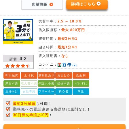
詳細はこちら
実質年率：
2.5 ～ 18.0％
借入限度額：
最大 800万円
審査時間：
最短3分※1
融資時間：
最短3分※1
収入証明書：
なし
4.2
評価 :
コンビニ：
即日融資
土日祝
無利息あり
おまとめ
低金利
来店不要
収入書不要
保証人不要
担保不要
バレずに
主婦向け
女性専用
フリーター
初心者
学生
最短3分融資
も可能！
勤務先への電話連絡＆郵送物は原則なし！
30日間の利息が0円
！