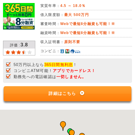
実質年率：
4.5 ～ 18.0％
借入限度額：
最大 500万円
審査時間：
Webで最短8分融資も可能！※
融資時間：
Webで最短8分融資も可能！※
収入証明書：
原則不要
3.8
評価 :
コンビニ：
50万円以上なら
365日間無利息
！
コンビニATM可能！
アプリでカードレス！
勤務先への電話確認は
一切しません。
詳細はこちら