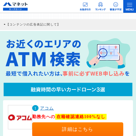
【コンテンツの広告表記に関して】
本コンテンツには、紹介している商品・商材の広告（リンク）を含む場合がありま
す。 これらの広告を経由して読者が企業ホームページを訪れ、成約が発生すると弊
社に対して企業から紹介報酬が支払われるという収益モデルです。 ただし、特定の
商品を根拠なくPRするものではなく、当編集部の調査／ユーザーへの口コミ収集な
どに基づき、公平性を担保した情報提供を行っています。
>提携企業一覧
1
アコム
勤務先への
在籍確認連絡100%なし
詳細はこちら