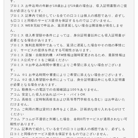
す。
プロミス お申込時の年齢が18歳および19歳の場合は、収入証明書類のご提
出が必須となります。
プロミス 記事内で紹介している全ての口コミは個人の感想であり、必ずし
も口コミと同様のサービス提供を保証するものではございません。
プロミス WEB完結で申込み、返済遅延しない場合は郵送物が発生しませ
ん。
プロミス 借入希望額や条件によっては、身分証明書以外にも収入証明書が
必要となる場合があります。
プロミス 無利息期間中であっても、返済に遅延した場合やその他の事情に
より、サービスの提供を停止する可能性があります。
プロミス 店舗・自動契約機・ATM情報は随時変更されるため、最新情報は
プロミス公式サイトをご確認ください
プロミス ※お申込み時間や審査によりご希望に添えない場合がございま
す。
アコム ※1 お申込時間や審査によりご希望に添えない場合がございます。
アコム ※2 借入希望額や条件によっては、身分証明書以外にも収入証明書
が必要となる場合があります。
アコム 勤務先への電話での在籍確認は100％ありません。
アコム 安定した収入があればパート・バイトOK
アコム 高校生（定時制高校生および高等専門学校生も含む）はお申込いた
だけません。
アコム ご利用の際は貸付け条件をよく読み、計画的な借り入れを心がけて
ください
アコム アコムが不適切と判断した場合、金利0円サービスが適用されない可
能性があります。
アコム 記事内で紹介している全ての口コミは個人の感想であり、必ずしも
口コミと同様のサービス提供を保証するものではございません。