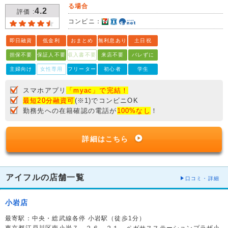
る場合
4.2
評価 :
コンビニ：
即日融資
低金利
おまとめ
無利息あり
土日祝
担保不要
保証人不要
収入書不要
来店不要
バレずに
主婦向け
女性専用
フリーター
初心者
学生
スマホアプリ
「myac」で完結！
最短20分融資可
(※1)でコンビニOK
勤務先への在籍確認の電話が
100%なし
！
詳細はこちら
アイフルの店舗一覧
口コミ・詳細
小岩店
最寄駅：中央・総武線各停 小岩駅（徒歩1分）
東京都江戸川区南小岩７－２６－２１ ペガサスステーションプラザ小