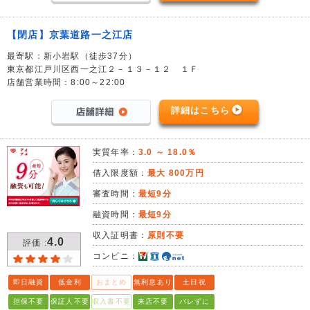
【閉店】京葉道路一之江店
最寄駅：新小岩駅（徒歩37分）
東京都江戸川区西一之江２－１３－１２ １Ｆ
店舗営業時間：8:00～22:00
詳細はこちら
実質年率：
3.0 ～ 18.0％
借入限度額：
最大 800万円
審査時間：
最短9分
融資時間：
最短9分
収入証明書：
原則不要
4.0
評価 :
コンビニ：
即日融資
低金利
おまとめ
無利息あり
土日祝
担保不要
保証人不要
収入書不要
来店不要
バレずに