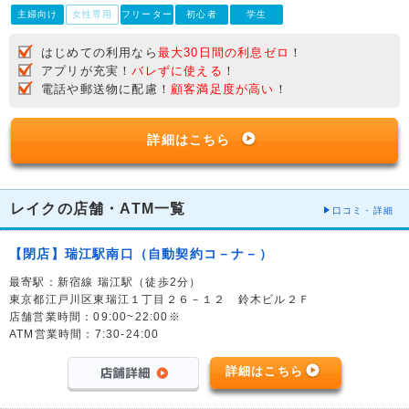
主婦向け
女性専用
フリーター
初心者
学生
はじめての利用なら
最大30日間の利息ゼロ
！
アプリが充実！
バレずに使える
！
電話や郵送物に配慮！
顧客満足度が高い
！
詳細はこちら
レイクの店舗・ATM一覧
口コミ・詳細
【閉店】瑞江駅南口（自動契約コ－ナ－）
最寄駅：新宿線 瑞江駅（徒歩2分）
東京都江戸川区東瑞江１丁目２６－１２ 鈴木ビル２Ｆ
店舗営業時間：09:00~22:00※
ATM営業時間：7:30-24:00
詳細はこちら