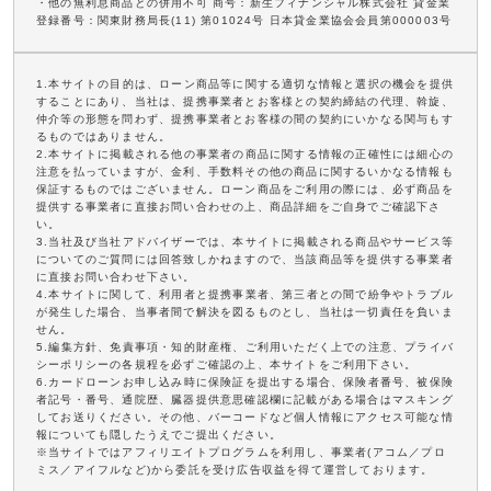
・他の無利息商品との併用不可 商号：新生フィナンシャル株式会社 貸金業
登録番号：関東財務局長(11) 第01024号 日本貸金業協会会員第000003号
1.本サイトの目的は、ローン商品等に関する適切な情報と選択の機会を提供
することにあり、当社は、提携事業者とお客様との契約締結の代理、斡旋、
仲介等の形態を問わず、提携事業者とお客様の間の契約にいかなる関与もす
るものではありません。
2.本サイトに掲載される他の事業者の商品に関する情報の正確性には細心の
注意を払っていますが、金利、手数料その他の商品に関するいかなる情報も
保証するものではございません。ローン商品をご利用の際には、必ず商品を
提供する事業者に直接お問い合わせの上、商品詳細をご自身でご確認下さ
い。
3.当社及び当社アドバイザーでは、本サイトに掲載される商品やサービス等
についてのご質問には回答致しかねますので、当該商品等を提供する事業者
に直接お問い合わせ下さい。
4.本サイトに関して、利用者と提携事業者、第三者との間で紛争やトラブル
が発生した場合、当事者間で解決を図るものとし、当社は一切責任を負いま
せん。
5.編集方針、免責事項・知的財産権、ご利用いただく上での注意、プライバ
シーポリシーの各規程を必ずご確認の上、本サイトをご利用下さい。
6.カードローンお申し込み時に保険証を提出する場合、保険者番号、被保険
者記号・番号、通院歴、臓器提供意思確認欄に記載がある場合はマスキング
してお送りください。その他、バーコードなど個人情報にアクセス可能な情
報についても隠したうえでご提出ください。
※当サイトではアフィリエイトプログラムを利用し、事業者(アコム／プロ
ミス／アイフルなど)から委託を受け広告収益を得て運営しております。