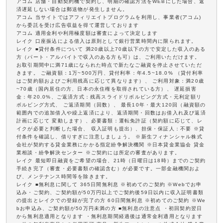
アコム 店舗・自動契約機で契約し、明細の確認方法をWEBにした場合、返
済遅延しない場合は郵送物が発生しません。
アコム 当サイトではアフィリエイトプログラムを利用し、事業者(アコム)
から委託を受け広告収益を得て運営しております
アコム 適用金利や利用極度額は審査によって決定します
レイク 口座振込による借入は原則として銀行営業時間内に限られます。
レイク ■貸付条件について 満20歳以上70歳以下の方で安定した収入のある
方（パート・アルバイトで収入のある方も可）は、ご利用いただけます。
お取引期間中に満71歳になられた時点で新たなご融資を停止させていただ
きます。 ご融資額：1万~500万円、貸付利率：年4.5~18.0% （貸付利率
はご契約額およびご利用残高に応じて異なります）、 ご利用対象：満20歳
~70歳（国内居住の方、日本の永住権を取得されている方）、 遅延損害
金：年20.0%、ご返済方式：残高スライドリボルビング方式・元利定額リ
ボルビング方式、 ご返済期間（回数）、 最長10年・最大120回（融資額の
範囲内での追加借入や繰上返済により、返済期間・回数はお借入れ及び返済
計画に応じて 変動します）、必要書類：運転免許証（契約額に応じて、レ
イクが必要と判断した場合、 収入証明も提出）、担保・保証人：不要 ※貸
付条件を確認し、借りすぎに注意しましょう。 ※新生フィナンシャル株式
会社が契約する貸金業務にかかる指定紛争解決機関 ※日本貸金業協会 貸金
業相談・紛争解決センター ※ご契約には所定の審査があります。
レイク 最短即日融資をご希望の場合、21時（日曜日は18時）までのご契約
手続き完了（審査・必要書類の確認含む）が必要です。一部金融機関およ
び、メンテナンス時間等を除きます。
レイク ■無利息に関して 365日間無利息 ※初めてのご契約 ※Webでお申
込み・ご契約、ご契約額が50万円以上でご契約後59日以内に収入証明書類
の提出とレイクでの登録が完了の方 60日間無利息 ※初めてのご契約 ※We
bお申込み、ご契約額が50万円未満の方 ■無利息の注意点 ・初回契約翌日
から無利息適用となります ・無利息期間経過後は通常金利適用となります