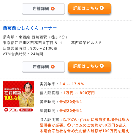
詳細はこちら
西葛西むじんくんコーナー
最寄駅：東西線 西葛西駅（徒歩2分）
東京都江戸川区西葛西６丁目８-１１ 葛西産業ビル３Ｆ
店舗営業時間：9:00～21:00※
ATM営業時間：24時間
詳細はこちら
実質年率：
2.4 ～ 17.9％
借入限度額：
1万円 ～ 800万円
審査時間：
最短20分※1
融資時間：
最短20分※1
収入証明書：
以下のいずれかに該当する場合は収入
証明書が必要。①アコムのご契約が50万円を超え
る場合②他社を含めたお借入総額が100万円を超え