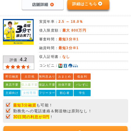
詳細はこちら
実質年率：
2.5 ～ 18.0％
借入限度額：
最大 800万円
審査時間：
最短3分※1
融資時間：
最短3分※1
収入証明書：
なし
4.2
評価 :
コンビニ：
即日融資
土日祝
無利息あり
おまとめ
低金利
来店不要
収入書不要
保証人不要
担保不要
バレずに
主婦向け
女性専用
フリーター
初心者
学生
最短3分融資
も可能！
勤務先への電話連絡＆郵送物は原則なし！
30日間の利息が0円
！