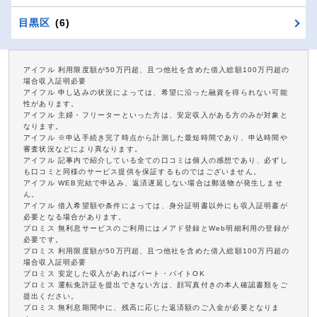
目黒区
(6)
アイフル 利用限度額が50万円超、且つ他社を含めた借入総額100万円超の
場合収入証明必要
アイフル 申し込みの状況によっては、希望に沿った融資を得られない可能
性があります。
アイフル 主婦・フリーターといった方は、安定収入がある方のみが対象と
なります。
アイフル ※申込手続き完了時点から計測した最短時間であり、申込時間や
審査状況などにより異なります。
アイフル 記事内で紹介している全ての口コミは個人の感想であり、必ずし
も口コミと同様のサービス提供を保証するものではございません。
アイフル WEB完結で申込み、返済遅延しない場合は郵送物が発生しませ
ん。
アイフル 借入希望額や条件によっては、身分証明書以外にも収入証明書が
必要となる場合があります。
プロミス 無利息サービスのご利用にはメアド登録とWeb明細利用の登録が
必要です。
プロミス 利用限度額が50万円超、且つ他社を含めた借入総額100万円超の
場合収入証明必要
プロミス 安定した収入があればパート・バイトOK
プロミス 運転免許証を提出できない方は、顔写真付きの本人確認書類をご
提出ください。
プロミス 無利息期間中に、残高に応じた返済額のご入金が必要となりま