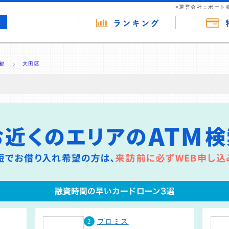
>運営会社：ポート
都
大田区
の広告（リンク）を含む場合があります。 これらの広告を経由して読者
るという収益モデルです。 ただし、特定の商品を根拠なくPRするもので
報提供を行っています。
2
プロミス