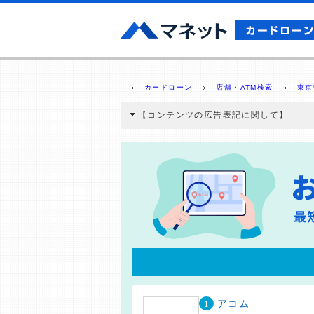
カードローン
店舗・ATM検索
東京
【コンテンツの広告表記に関して】
本コンテンツには、紹介している商品・商材
と弊社に対して企業から紹介報酬が支払われ
ミ収集などに基づき、公平性を担保した情
>提携企業一覧
1
アコム