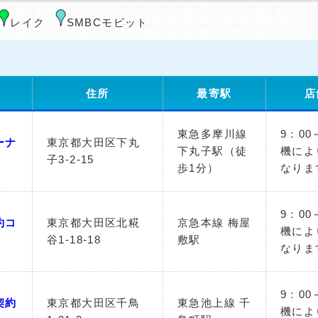
レイク
SMBCモビット
住所
最寄駅
店
東急多摩川線
9：00
ーナ
東京都大田区下丸
下丸子駅（徒
機によ
子3-2-15
歩1分）
なりま
9：00
約コ
東京都大田区北糀
京急本線 梅屋
機によ
谷1-18-18
敷駅
なりま
9：00
契約
東京都大田区千鳥
東急池上線 千
機によ