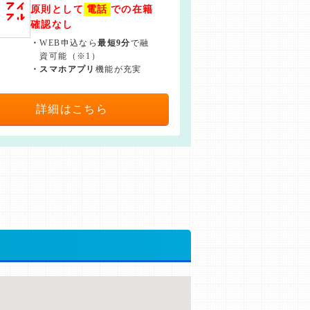
原則として
電話
での在籍
確認なし
・
WEB申込なら
最短9分
で融
資可能（※1）
・
スマホアプリ
機能が充実
詳細はこちら