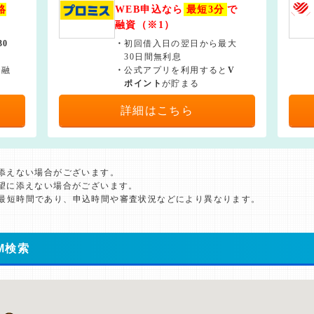
絡
WEB申込なら
最短3分
で
融資（※1）
30
・
初回借入日の翌日から最大
30日間無利息
で融
・
公式アプリを利用すると
V
ポイント
が貯まる
詳細はこちら
に添えない場合がございます。
希望に添えない場合がございます。
た最短時間であり、申込時間や審査状況などにより異なります。
M検索