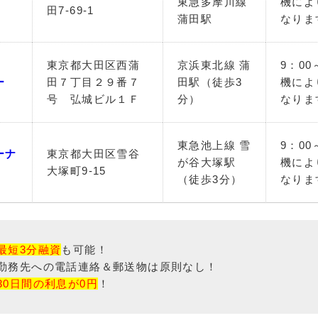
東急多摩川線
機によ
田7-69-1
蒲田駅
なりま
東京都大田区西蒲
京浜東北線 蒲
9：00
ー
田７丁目２９番７
田駅（徒歩3
機によ
号 弘城ビル１Ｆ
分）
なりま
東急池上線 雪
9：00
ーナ
東京都大田区雪谷
が谷大塚駅
機によ
大塚町9-15
（徒歩3分）
なりま
最短3分融資
も可能！
勤務先への電話連絡＆郵送物は原則なし！
30日間の利息が0円
！