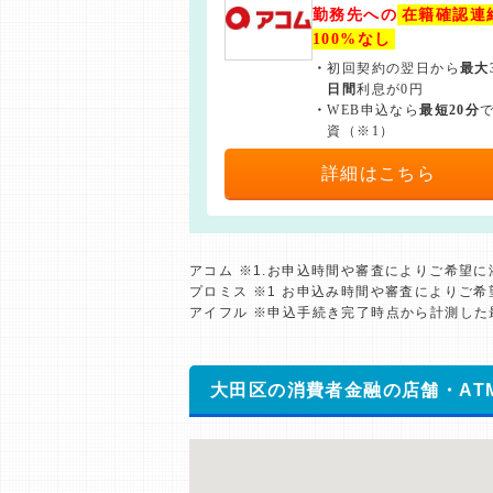
勤務先への
在籍確認連
100%なし
・
初回契約の翌日から
最大
日間
利息が0円
・
WEB申込なら
最短20分
資（※1）
詳細はこちら
アコム ※1.お申込時間や審査によりご希望
プロミス ※1 お申込み時間や審査によりご
アイフル ※申込手続き完了時点から計測し
大田区の消費者金融の店舗・AT