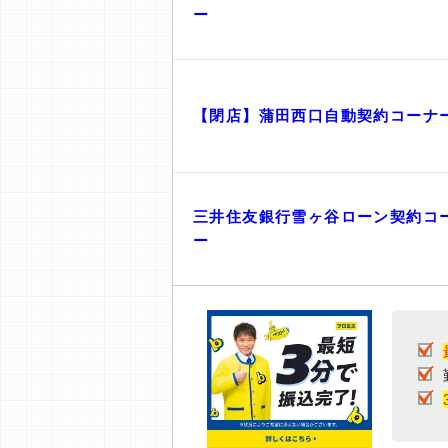
ー
【閉店】蒲田西口自動契約コーナ
三井住友銀行雪ヶ谷ローン契約コ
ー