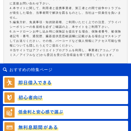
に直接お問い合わせ下さい。
4.本サイトに関して、利用者と提携事業者、第三者との間で紛争やトラブル
が発生した場合、当事者間で解決を図るものとし、当社は一切責任を負いま
せん。
5.編集方針、免責事項・知的財産権、ご利用いただく上での注意、プライバ
シーポリシーの各規程を必ずご確認の上、本サイトをご利用下さい。
6.カードローンお申し込み時に保険証を提出する場合、保険者番号、被保険
者記号・番号、通院歴、臓器提供意思確認欄に記載がある場合はマスキング
してお送りください。その他、バーコードなど個人情報にアクセス可能な情
報についても隠したうえでご提出ください。
※当サイトではアフィリエイトプログラムを利用し、事業者(アコム／プロ
ミス／アイフルなど)から委託を受け広告収益を得て運営しております。
おすすめの特集ページ