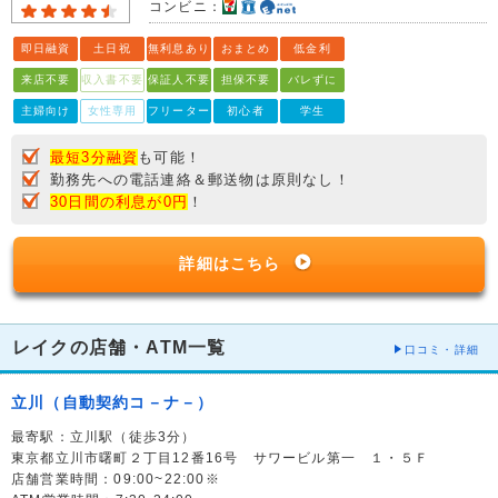
コンビニ：
即日融資
土日祝
無利息あり
おまとめ
低金利
来店不要
収入書不要
保証人不要
担保不要
バレずに
主婦向け
女性専用
フリーター
初心者
学生
最短3分融資
も可能！
勤務先への電話連絡＆郵送物は原則なし！
30日間の利息が0円
！
詳細はこちら
レイクの店舗・ATM一覧
口コミ・詳細
立川（自動契約コ－ナ－）
最寄駅：立川駅（徒歩3分）
東京都立川市曙町２丁目12番16号 サワービル第一 １・５Ｆ
店舗営業時間：09:00~22:00※