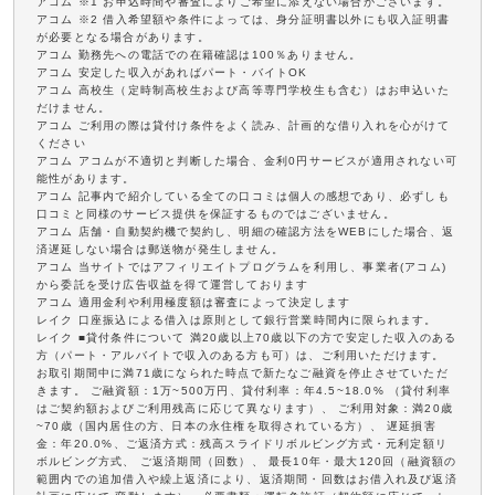
アコム ※1 お申込時間や審査によりご希望に添えない場合がございます。
アコム ※2 借入希望額や条件によっては、身分証明書以外にも収入証明書
が必要となる場合があります。
アコム 勤務先への電話での在籍確認は100％ありません。
アコム 安定した収入があればパート・バイトOK
アコム 高校生（定時制高校生および高等専門学校生も含む）はお申込いた
だけません。
アコム ご利用の際は貸付け条件をよく読み、計画的な借り入れを心がけて
ください
アコム アコムが不適切と判断した場合、金利0円サービスが適用されない可
能性があります。
アコム 記事内で紹介している全ての口コミは個人の感想であり、必ずしも
口コミと同様のサービス提供を保証するものではございません。
アコム 店舗・自動契約機で契約し、明細の確認方法をWEBにした場合、返
済遅延しない場合は郵送物が発生しません。
アコム 当サイトではアフィリエイトプログラムを利用し、事業者(アコム)
から委託を受け広告収益を得て運営しております
アコム 適用金利や利用極度額は審査によって決定します
レイク 口座振込による借入は原則として銀行営業時間内に限られます。
レイク ■貸付条件について 満20歳以上70歳以下の方で安定した収入のある
方（パート・アルバイトで収入のある方も可）は、ご利用いただけます。
お取引期間中に満71歳になられた時点で新たなご融資を停止させていただ
きます。 ご融資額：1万~500万円、貸付利率：年4.5~18.0% （貸付利率
はご契約額およびご利用残高に応じて異なります）、 ご利用対象：満20歳
~70歳（国内居住の方、日本の永住権を取得されている方）、 遅延損害
金：年20.0%、ご返済方式：残高スライドリボルビング方式・元利定額リ
ボルビング方式、 ご返済期間（回数）、 最長10年・最大120回（融資額の
範囲内での追加借入や繰上返済により、返済期間・回数はお借入れ及び返済