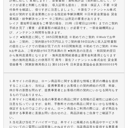
計画に応じて 変動します）、必要書類：運転免許証（契約額に応じて、レ
イクが必要と判断した場合、 収入証明も提出）、担保・保証人：不要 ※貸
付条件を確認し、借りすぎに注意しましょう。 ※新生フィナンシャル株式
会社が契約する貸金業務にかかる指定紛争解決機関 ※日本貸金業協会 貸金
業相談・紛争解決センター ※ご契約には所定の審査があります。
レイク 最短即日融資をご希望の場合、21時（日曜日は18時）までのご契約
手続き完了（審査・必要書類の確認含む）が必要です。一部金融機関およ
び、メンテナンス時間等を除きます。
レイク ■無利息に関して 365日間無利息 ※初めてのご契約 ※Webでお申
込み・ご契約、ご契約額が50万円以上でご契約後59日以内に収入証明書類
の提出とレイクでの登録が完了の方 60日間無利息 ※初めてのご契約 ※We
bお申込み、ご契約額が50万円未満の方 ■無利息の注意点 ・初回契約翌日
から無利息適用となります ・無利息期間経過後は通常金利適用となります
・他の無利息商品との併用不可 商号：新生フィナンシャル株式会社 貸金業
登録番号：関東財務局長(11) 第01024号 日本貸金業協会会員第000003号
1.本サイトの目的は、ローン商品等に関する適切な情報と選択の機会を提供
することにあり、当社は、提携事業者とお客様との契約締結の代理、斡旋、
仲介等の形態を問わず、提携事業者とお客様の間の契約にいかなる関与もす
るものではありません。
2.本サイトに掲載される他の事業者の商品に関する情報の正確性には細心の
注意を払っていますが、金利、手数料その他の商品に関するいかなる情報も
保証するものではございません。ローン商品をご利用の際には、必ず商品を
提供する事業者に直接お問い合わせの上、商品詳細をご自身でご確認下さ
い。
3.当社及び当社アドバイザーでは、本サイトに掲載される商品やサービス等
についてのご質問には回答致しかねますので、当該商品等を提供する事業者