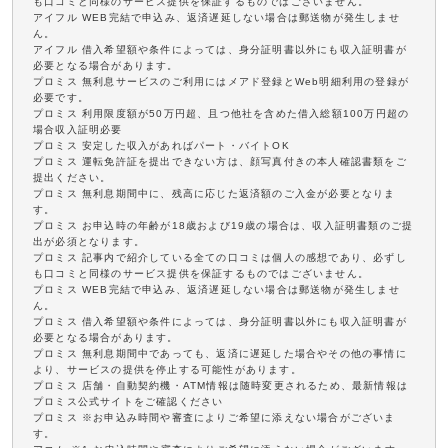
も口コミと同様のサービス提供を保証するものではございません。
アイフル WEB完結で申込み、返済遅延しない場合は郵送物が発生しませ
ん。
アイフル 借入希望額や条件によっては、身分証明書以外にも収入証明書が
必要となる場合があります。
プロミス 無利息サービスのご利用にはメアド登録とWeb明細利用の登録が
必要です。
プロミス 利用限度額が50万円超、且つ他社を含めた借入総額100万円超の
場合収入証明必要
プロミス 安定した収入があればパート・バイトOK
プロミス 運転免許証を提出できない方は、顔写真付きの本人確認書類をご
提出ください。
プロミス 無利息期間中に、残高に応じた返済額のご入金が必要となりま
す。
プロミス お申込時の年齢が18歳および19歳の場合は、収入証明書類のご提
出が必須となります。
プロミス 記事内で紹介している全ての口コミは個人の感想であり、必ずし
も口コミと同様のサービス提供を保証するものではございません。
プロミス WEB完結で申込み、返済遅延しない場合は郵送物が発生しませ
ん。
プロミス 借入希望額や条件によっては、身分証明書以外にも収入証明書が
必要となる場合があります。
プロミス 無利息期間中であっても、返済に遅延した場合やその他の事情に
より、サービスの提供を停止する可能性があります。
プロミス 店舗・自動契約機・ATM情報は随時変更されるため、最新情報は
プロミス公式サイトをご確認ください
プロミス ※お申込み時間や審査によりご希望に添えない場合がございま
す。