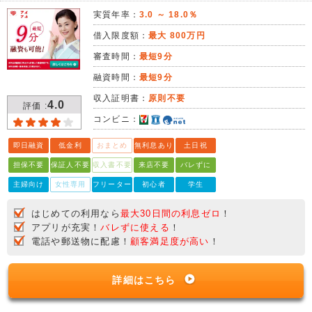
実質年率：
3.0 ～ 18.0％
借入限度額：
最大 800万円
審査時間：
最短9分
融資時間：
最短9分
収入証明書：
原則不要
4.0
評価 :
コンビニ：
即日融資
低金利
おまとめ
無利息あり
土日祝
担保不要
保証人不要
収入書不要
来店不要
バレずに
主婦向け
女性専用
フリーター
初心者
学生
はじめての利用なら
最大30日間の利息ゼロ
！
アプリが充実！
バレずに使える
！
電話や郵送物に配慮！
顧客満足度が高い
！
詳細はこちら