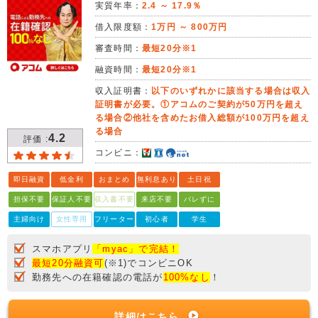
実質年率：
2.4 ～ 17.9％
借入限度額：
1万円 ～ 800万円
審査時間：
最短20分※1
融資時間：
最短20分※1
収入証明書：
以下のいずれかに該当する場合は収入
証明書が必要。①アコムのご契約が50万円を超え
る場合②他社を含めたお借入総額が100万円を超え
る場合
4.2
評価 :
コンビニ：
即日融資
低金利
おまとめ
無利息あり
土日祝
担保不要
保証人不要
収入書不要
来店不要
バレずに
主婦向け
女性専用
フリーター
初心者
学生
スマホアプリ
「myac」で完結！
最短20分融資可
(※1)でコンビニOK
勤務先への在籍確認の電話が
100%なし
！
詳細はこちら