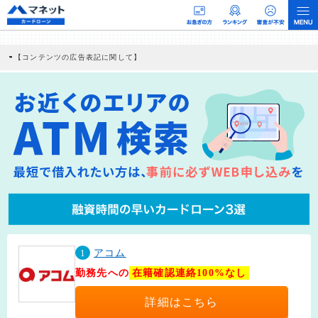
【コンテンツの広告表記に関して】
本コンテンツには、紹介している商品・商材の広告（リンク）を含む場合がありま
す。 これらの広告を経由して読者が企業ホームページを訪れ、成約が発生すると弊
社に対して企業から紹介報酬が支払われるという収益モデルです。 ただし、特定の
商品を根拠なくPRするものではなく、当編集部の調査／ユーザーへの口コミ収集な
どに基づき、公平性を担保した情報提供を行っています。
>提携企業一覧
1
アコム
勤務先への
在籍確認連絡100%なし
詳細はこちら