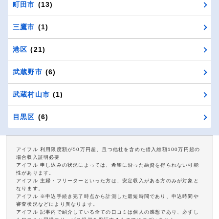
町田市
(13)
三鷹市
(1)
港区
(21)
武蔵野市
(6)
武蔵村山市
(1)
目黒区
(6)
アイフル 利用限度額が50万円超、且つ他社を含めた借入総額100万円超の
場合収入証明必要
アイフル 申し込みの状況によっては、希望に沿った融資を得られない可能
性があります。
アイフル 主婦・フリーターといった方は、安定収入がある方のみが対象と
なります。
アイフル ※申込手続き完了時点から計測した最短時間であり、申込時間や
審査状況などにより異なります。
アイフル 記事内で紹介している全ての口コミは個人の感想であり、必ずし