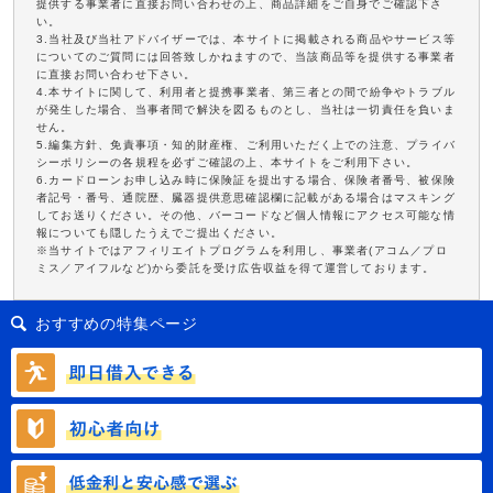
提供する事業者に直接お問い合わせの上、商品詳細をご自身でご確認下さ
い。
3.当社及び当社アドバイザーでは、本サイトに掲載される商品やサービス等
についてのご質問には回答致しかねますので、当該商品等を提供する事業者
に直接お問い合わせ下さい。
4.本サイトに関して、利用者と提携事業者、第三者との間で紛争やトラブル
が発生した場合、当事者間で解決を図るものとし、当社は一切責任を負いま
せん。
5.編集方針、免責事項・知的財産権、ご利用いただく上での注意、プライバ
シーポリシーの各規程を必ずご確認の上、本サイトをご利用下さい。
6.カードローンお申し込み時に保険証を提出する場合、保険者番号、被保険
者記号・番号、通院歴、臓器提供意思確認欄に記載がある場合はマスキング
してお送りください。その他、バーコードなど個人情報にアクセス可能な情
報についても隠したうえでご提出ください。
※当サイトではアフィリエイトプログラムを利用し、事業者(アコム／プロ
ミス／アイフルなど)から委託を受け広告収益を得て運営しております。
おすすめの特集ページ