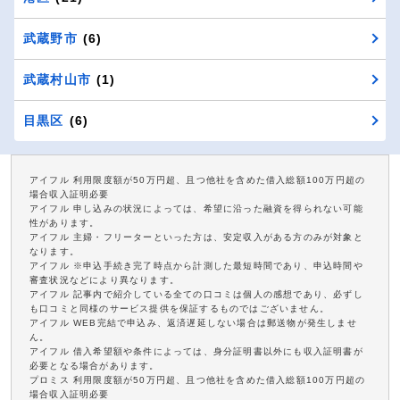
武蔵野市
(6)
武蔵村山市
(1)
目黒区
(6)
アイフル 利用限度額が50万円超、且つ他社を含めた借入総額100万円超の
場合収入証明必要
アイフル 申し込みの状況によっては、希望に沿った融資を得られない可能
性があります。
アイフル 主婦・フリーターといった方は、安定収入がある方のみが対象と
なります。
アイフル ※申込手続き完了時点から計測した最短時間であり、申込時間や
審査状況などにより異なります。
アイフル 記事内で紹介している全ての口コミは個人の感想であり、必ずし
も口コミと同様のサービス提供を保証するものではございません。
アイフル WEB完結で申込み、返済遅延しない場合は郵送物が発生しませ
ん。
アイフル 借入希望額や条件によっては、身分証明書以外にも収入証明書が
必要となる場合があります。
プロミス 利用限度額が50万円超、且つ他社を含めた借入総額100万円超の
場合収入証明必要