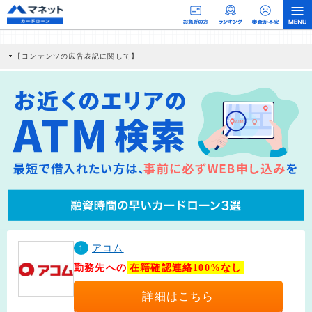
【コンテンツの広告表記に関して】
本コンテンツには、紹介している商品・商材の広告（リンク）を含む場合がありま
す。 これらの広告を経由して読者が企業ホームページを訪れ、成約が発生すると弊
社に対して企業から紹介報酬が支払われるという収益モデルです。 ただし、特定の
商品を根拠なくPRするものではなく、当編集部の調査／ユーザーへの口コミ収集な
どに基づき、公平性を担保した情報提供を行っています。
>提携企業一覧
1
アコム
勤務先への
在籍確認連絡100%なし
詳細はこちら