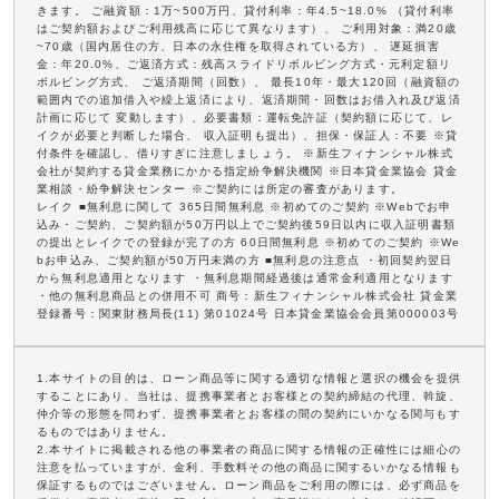
きます。 ご融資額：1万~500万円、貸付利率：年4.5~18.0% （貸付利率
はご契約額およびご利用残高に応じて異なります）、 ご利用対象：満20歳
~70歳（国内居住の方、日本の永住権を取得されている方）、 遅延損害
金：年20.0%、ご返済方式：残高スライドリボルビング方式・元利定額リ
ボルビング方式、 ご返済期間（回数）、 最長10年・最大120回（融資額の
範囲内での追加借入や繰上返済により、返済期間・回数はお借入れ及び返済
計画に応じて 変動します）、必要書類：運転免許証（契約額に応じて、レ
イクが必要と判断した場合、 収入証明も提出）、担保・保証人：不要 ※貸
付条件を確認し、借りすぎに注意しましょう。 ※新生フィナンシャル株式
会社が契約する貸金業務にかかる指定紛争解決機関 ※日本貸金業協会 貸金
業相談・紛争解決センター ※ご契約には所定の審査があります。
レイク ■無利息に関して 365日間無利息 ※初めてのご契約 ※Webでお申
込み・ご契約、ご契約額が50万円以上でご契約後59日以内に収入証明書類
の提出とレイクでの登録が完了の方 60日間無利息 ※初めてのご契約 ※We
bお申込み、ご契約額が50万円未満の方 ■無利息の注意点 ・初回契約翌日
から無利息適用となります ・無利息期間経過後は通常金利適用となります
・他の無利息商品との併用不可 商号：新生フィナンシャル株式会社 貸金業
登録番号：関東財務局長(11) 第01024号 日本貸金業協会会員第000003号
1.本サイトの目的は、ローン商品等に関する適切な情報と選択の機会を提供
することにあり、当社は、提携事業者とお客様との契約締結の代理、斡旋、
仲介等の形態を問わず、提携事業者とお客様の間の契約にいかなる関与もす
るものではありません。
2.本サイトに掲載される他の事業者の商品に関する情報の正確性には細心の
注意を払っていますが、金利、手数料その他の商品に関するいかなる情報も
保証するものではございません。ローン商品をご利用の際には、必ず商品を