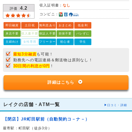
収入証明書：
なし
4.2
評価 :
コンビニ：
即日融資
土日祝
無利息あり
おまとめ
低金利
来店不要
収入書不要
保証人不要
担保不要
バレずに
主婦向け
女性専用
フリーター
初心者
学生
最短3分融資
も可能！
勤務先への電話連絡＆郵送物は原則なし！
30日間の利息が0円
！
詳細はこちら
レイクの店舗・ATM一覧
口コミ・詳細
【閉店】JR町田駅前（自動契約コ－ナ－）
最寄駅：町田駅（徒歩3分）