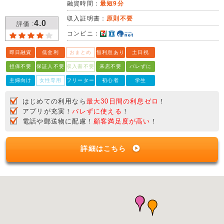
融資時間：
最短9分
収入証明書：
原則不要
4.0
評価 :
コンビニ：
即日融資
低金利
おまとめ
無利息あり
土日祝
担保不要
保証人不要
収入書不要
来店不要
バレずに
主婦向け
女性専用
フリーター
初心者
学生
はじめての利用なら
最大30日間の利息ゼロ
！
アプリが充実！
バレずに使える
！
電話や郵送物に配慮！
顧客満足度が高い
！
詳細はこちら