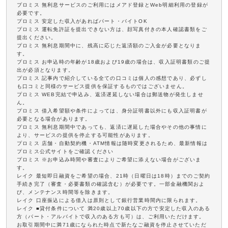
プロミス 無利息サービスのご利用にはメアド登録とWeb明細利用の登録が
必要です。
プロミス 安定した収入があればパート・バイトOK
プロミス 運転免許証を提出できない方は、顔写真付きの本人確認書類をご
提出ください。
プロミス 無利息期間中に、残高に応じた返済額のご入金が必要となりま
す。
プロミス お申込時の年齢が18歳および19歳の場合は、収入証明書類のご提
出が必須となります。
プロミス 記事内で紹介している全ての口コミは個人の感想であり、必ずし
も口コミと同様のサービス提供を保証するものではございません。
プロミス WEB完結で申込み、返済遅延しない場合は郵送物が発生しませ
ん。
プロミス 借入希望額や条件によっては、身分証明書以外にも収入証明書が
必要となる場合があります。
プロミス 無利息期間中であっても、返済に遅延した場合やその他の事情に
より、サービスの提供を停止する可能性があります。
プロミス 店舗・自動契約機・ATM情報は随時変更されるため、最新情報は
プロミス公式サイトをご確認ください
プロミス ※お申込み時間や審査によりご希望に添えない場合がございま
す。
レイク 最短即日融資をご希望の場合、21時（日曜日は18時）までのご契約
手続き完了（審査・必要書類の確認含む）が必要です。一部金融機関およ
び、メンテナンス時間等を除きます。
レイク 口座振込による借入は原則として銀行営業時間内に限られます。
レイク ■貸付条件について 満20歳以上70歳以下の方で安定した収入のある
方（パート・アルバイトで収入のある方も可）は、ご利用いただけます。
お取引期間中に満71歳になられた時点で新たなご融資を停止させていただ