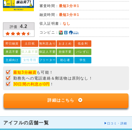
審査時間：
最短3分※1
融資時間：
最短3分※1
収入証明書：
なし
4.2
評価 :
コンビニ：
即日融資
土日祝
無利息あり
おまとめ
低金利
来店不要
収入書不要
保証人不要
担保不要
バレずに
主婦向け
女性専用
フリーター
初心者
学生
最短3分融資
も可能！
勤務先への電話連絡＆郵送物は原則なし！
30日間の利息が0円
！
詳細はこちら
アイフルの店舗一覧
口コミ・詳細