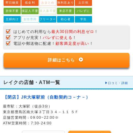
即日融資
低金利
おまとめ
無利息あり
土日祝
担保不要
保証人不要
収入書不要
来店不要
バレずに
主婦向け
女性専用
フリーター
初心者
学生
はじめての利用なら
最大30日間の利息ゼロ
！
アプリが充実！
バレずに使える
！
電話や郵送物に配慮！
顧客満足度が高い
！
詳細はこちら
レイクの店舗・ATM一覧
口コミ・詳細
【閉店】JR大塚駅前（自動契約コ－ナ－）
最寄駅：大塚駅（徒歩3分）
東京都豊島区南大塚３丁目３４－１１ ５Ｆ
店舗営業時間：09:00~22:00※
ATM営業時間：7:30-24:00