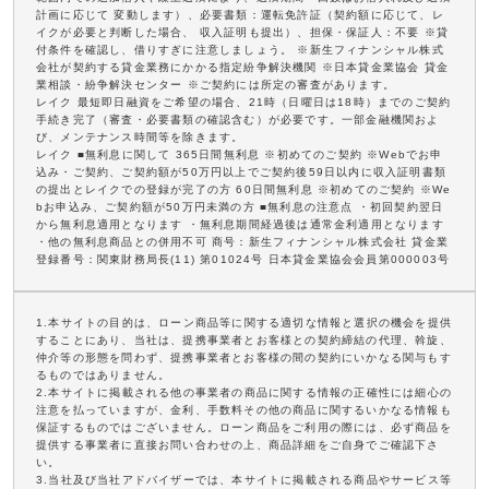
計画に応じて 変動します）、必要書類：運転免許証（契約額に応じて、レ
イクが必要と判断した場合、 収入証明も提出）、担保・保証人：不要 ※貸
付条件を確認し、借りすぎに注意しましょう。 ※新生フィナンシャル株式
会社が契約する貸金業務にかかる指定紛争解決機関 ※日本貸金業協会 貸金
業相談・紛争解決センター ※ご契約には所定の審査があります。
レイク 最短即日融資をご希望の場合、21時（日曜日は18時）までのご契約
手続き完了（審査・必要書類の確認含む）が必要です。一部金融機関およ
び、メンテナンス時間等を除きます。
レイク ■無利息に関して 365日間無利息 ※初めてのご契約 ※Webでお申
込み・ご契約、ご契約額が50万円以上でご契約後59日以内に収入証明書類
の提出とレイクでの登録が完了の方 60日間無利息 ※初めてのご契約 ※We
bお申込み、ご契約額が50万円未満の方 ■無利息の注意点 ・初回契約翌日
から無利息適用となります ・無利息期間経過後は通常金利適用となります
・他の無利息商品との併用不可 商号：新生フィナンシャル株式会社 貸金業
登録番号：関東財務局長(11) 第01024号 日本貸金業協会会員第000003号
1.本サイトの目的は、ローン商品等に関する適切な情報と選択の機会を提供
することにあり、当社は、提携事業者とお客様との契約締結の代理、斡旋、
仲介等の形態を問わず、提携事業者とお客様の間の契約にいかなる関与もす
るものではありません。
2.本サイトに掲載される他の事業者の商品に関する情報の正確性には細心の
注意を払っていますが、金利、手数料その他の商品に関するいかなる情報も
保証するものではございません。ローン商品をご利用の際には、必ず商品を
提供する事業者に直接お問い合わせの上、商品詳細をご自身でご確認下さ
い。
3.当社及び当社アドバイザーでは、本サイトに掲載される商品やサービス等