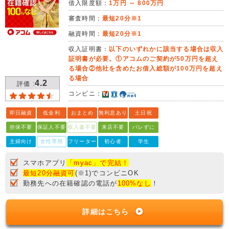
借入限度額：
1万円 ～ 800万円
審査時間：
最短20分※1
融資時間：
最短20分※1
収入証明書：
以下のいずれかに該当する場合は収入
証明書が必要。①アコムのご契約が50万円を超え
る場合②他社を含めたお借入総額が100万円を超え
る場合
4.2
評価 :
コンビニ：
即日融資
低金利
おまとめ
無利息あり
土日祝
担保不要
保証人不要
収入書不要
来店不要
バレずに
主婦向け
女性専用
フリーター
初心者
学生
スマホアプリ
「myac」で完結！
最短20分融資可
(※1)でコンビニOK
勤務先への在籍確認の電話が
100%なし
！
詳細はこちら