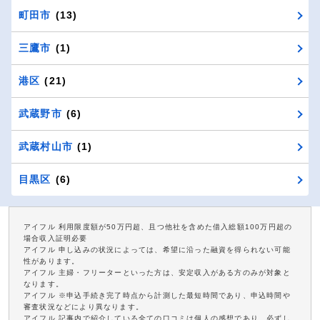
町田市
(13)
三鷹市
(1)
港区
(21)
武蔵野市
(6)
武蔵村山市
(1)
目黒区
(6)
アイフル 利用限度額が50万円超、且つ他社を含めた借入総額100万円超の
場合収入証明必要
アイフル 申し込みの状況によっては、希望に沿った融資を得られない可能
性があります。
アイフル 主婦・フリーターといった方は、安定収入がある方のみが対象と
なります。
アイフル ※申込手続き完了時点から計測した最短時間であり、申込時間や
審査状況などにより異なります。
アイフル 記事内で紹介している全ての口コミは個人の感想であり、必ずし