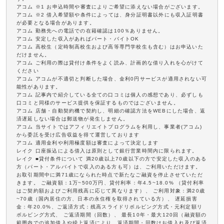
アコム ※1 お申込時間や審査によりご希望に添えない場合がございます。
アコム ※2 借入希望額や条件によっては、身分証明書以外にも収入証明書
が必要となる場合があります。
アコム 勤務先への電話での在籍確認は100％ありません。
アコム 安定した収入があればパート・バイトOK
アコム 高校生（定時制高校生および高等専門学校生も含む）はお申込いた
だけません。
アコム ご利用の際は貸付け条件をよく読み、計画的な借り入れを心がけて
ください
アコム アコムが不適切と判断した場合、金利0円サービスが適用されない可
能性があります。
アコム 記事内で紹介している全ての口コミは個人の感想であり、必ずしも
口コミと同様のサービス提供を保証するものではございません。
アコム 店舗・自動契約機で契約し、明細の確認方法をWEBにした場合、返
済遅延しない場合は郵送物が発生しません。
アコム 当サイトではアフィリエイトプログラムを利用し、事業者(アコム)
から委託を受け広告収益を得て運営しております
アコム 適用金利や利用極度額は審査によって決定します
レイク 口座振込による借入は原則として銀行営業時間内に限られます。
レイク ■貸付条件について 満20歳以上70歳以下の方で安定した収入のある
方（パート・アルバイトで収入のある方も可）は、ご利用いただけます。
お取引期間中に満71歳になられた時点で新たなご融資を停止させていただ
きます。 ご融資額：1万~500万円、貸付利率：年4.5~18.0% （貸付利率
はご契約額およびご利用残高に応じて異なります）、 ご利用対象：満20歳
~70歳（国内居住の方、日本の永住権を取得されている方）、 遅延損害
金：年20.0%、ご返済方式：残高スライドリボルビング方式・元利定額リ
ボルビング方式、 ご返済期間（回数）、 最長10年・最大120回（融資額の
範囲内での追加借入や繰上返済により、返済期間・回数はお借入れ及び返済