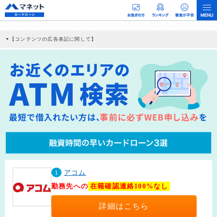
【コンテンツの広告表記に関して】
本コンテンツには、紹介している商品・商材の広告（リンク）を含む場合がありま
す。 これらの広告を経由して読者が企業ホームページを訪れ、成約が発生すると弊
社に対して企業から紹介報酬が支払われるという収益モデルです。 ただし、特定の
商品を根拠なくPRするものではなく、当編集部の調査／ユーザーへの口コミ収集な
どに基づき、公平性を担保した情報提供を行っています。
>提携企業一覧
1
アコム
勤務先への
在籍確認連絡100%なし
詳細はこちら