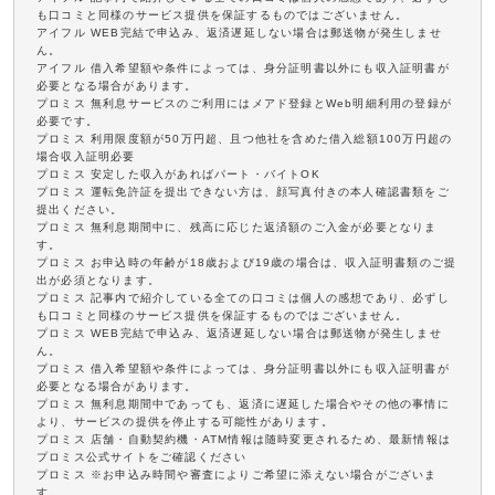
も口コミと同様のサービス提供を保証するものではございません。
アイフル WEB完結で申込み、返済遅延しない場合は郵送物が発生しませ
ん。
アイフル 借入希望額や条件によっては、身分証明書以外にも収入証明書が
必要となる場合があります。
プロミス 無利息サービスのご利用にはメアド登録とWeb明細利用の登録が
必要です。
プロミス 利用限度額が50万円超、且つ他社を含めた借入総額100万円超の
場合収入証明必要
プロミス 安定した収入があればパート・バイトOK
プロミス 運転免許証を提出できない方は、顔写真付きの本人確認書類をご
提出ください。
プロミス 無利息期間中に、残高に応じた返済額のご入金が必要となりま
す。
プロミス お申込時の年齢が18歳および19歳の場合は、収入証明書類のご提
出が必須となります。
プロミス 記事内で紹介している全ての口コミは個人の感想であり、必ずし
も口コミと同様のサービス提供を保証するものではございません。
プロミス WEB完結で申込み、返済遅延しない場合は郵送物が発生しませ
ん。
プロミス 借入希望額や条件によっては、身分証明書以外にも収入証明書が
必要となる場合があります。
プロミス 無利息期間中であっても、返済に遅延した場合やその他の事情に
より、サービスの提供を停止する可能性があります。
プロミス 店舗・自動契約機・ATM情報は随時変更されるため、最新情報は
プロミス公式サイトをご確認ください
プロミス ※お申込み時間や審査によりご希望に添えない場合がございま
す。