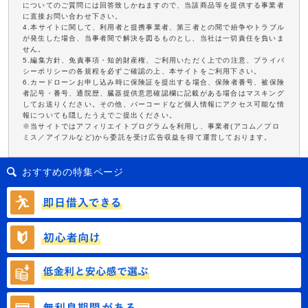
についてのご質問には回答致しかねますので、当該商品等を提供する事業者
に直接お問い合わせ下さい。
4.本サイトに関して、利用者と提携事業者、第三者との間で紛争やトラブル
が発生した場合、当事者間で解決を図るものとし、当社は一切責任を負いま
せん。
5.編集方針、免責事項・知的財産権、ご利用いただく上での注意、プライバ
シーポリシーの各規程を必ずご確認の上、本サイトをご利用下さい。
6.カードローンお申し込み時に保険証を提出する場合、保険者番号、被保険
者記号・番号、通院歴、臓器提供意思確認欄に記載がある場合はマスキング
してお送りください。その他、バーコードなど個人情報にアクセス可能な情
報についても隠したうえでご提出ください。
※当サイトではアフィリエイトプログラムを利用し、事業者(アコム／プロ
ミス／アイフルなど)から委託を受け広告収益を得て運営しております。
おすすめの特集ページ