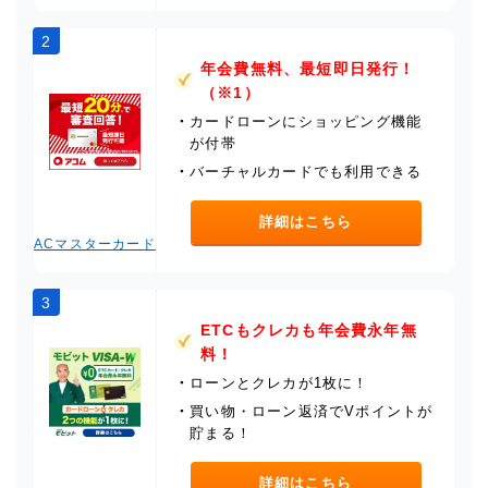
2
年会費無料、最短即日発行！
（※1）
・
カードローンにショッピング機能
が付帯
・
バーチャルカードでも利用できる
詳細はこちら
ACマスターカード
3
ETCもクレカも年会費永年無
料！
・
ローンとクレカが1枚に！
・
買い物・ローン返済でVポイントが
貯まる！
詳細はこちら