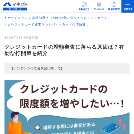
カードローン
基礎知識
その他お金の悩み
クレジットカード
クレジットカード審査
クレジットカードの増額審...
2026年08月05日更新
クレジットカードの増額審査に落ちる原因は？有
効な打開策を紹介
【コンテンツの広告表記に関して】
本コンテンツには、紹介している商品・商材の広告（リンク）を含む場合があ
ります。 これらの広告を経由して読者が企業ホームページを訪れ、成約が発生
すると弊社に対して企業から紹介報酬が支払われるという収益モデルです。 た
だし、特定の商品を根拠なくPRするものではなく、当編集部の調査／ユーザー
への口コミ収集などに基づき、公平性を担保した情報提供を行っています。
>提携企業一覧