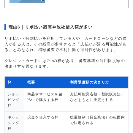
理由6｜リボ払い残高や他社借入額が多い
リボ払い・分割払いを利用している人や、カードローンなどの借
入がある人は、その残高が多すぎると「支払いが滞る可能性があ
る」とみなされ、増額審査で不利に働く可能性があります。
クレジットカードには2つの枠があり、審査基準や利用限度額の
決まり方が異なります。
枠
概要
利用限度額の決まり方
ショッ
商品やサービスを後
支払可能見込額（割賦販売法）
ピング
払いで購入する枠
などをもとに決定される
枠
キャッ
現金を借入する枠
総量規制（貸金業法）の範囲内
シング
で決定される
枠