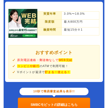
実質年率
3.0%〜18.0%
限度額
最大800万円
融資時間
最短15分※1
おすすめポイント
原則電話連絡・郵送物なしで
WEB完結
コンビニや銀行
のATMで利用可能！
Vポイントが返済で
貯まる！使える！
10秒で簡易審査結果を表示!!
SMBCモビットの詳細はこちら