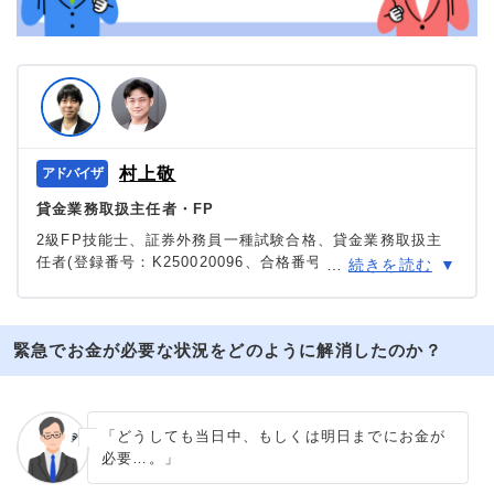
村上敬
貸金業務取扱主任者・FP
2級FP技能士、証券外務員一種試験合格、貸金業務取扱主
任者(登録番号：K250020096、合格番号：第F241000177
…
続きを読む
号)。
大学を卒業後、証券外務員一種試験に合格。カードロー
ン、FX、不動産、保険など、多くの金融領域における情報
緊急でお金が必要な状況をどのように解消したのか？
メディアの編集・監修に携わり、実績は計2000本以上。ロ
ーン利用者へのインタビューなども多数実施し、専門知識
と事実に基づいた信頼性の高い情報発信を心がけている。
＞＞公式ページ
「どうしても当日中、もしくは明日までにお金が
必要…。」