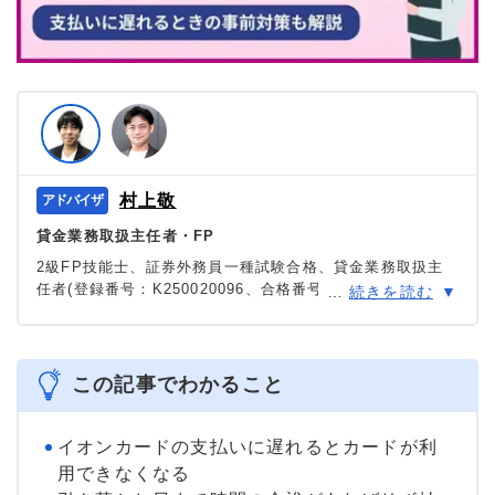
村上敬
貸金業務取扱主任者・FP
2級FP技能士、証券外務員一種試験合格、貸金業務取扱主
任者(登録番号：K250020096、合格番号：第F241000177
…
続きを読む
号)。
大学を卒業後、証券外務員一種試験に合格。カードロー
ン、FX、不動産、保険など、多くの金融領域における情報
メディアの編集・監修に携わり、実績は計2000本以上。ロ
この記事でわかること
ーン利用者へのインタビューなども多数実施し、専門知識
と事実に基づいた信頼性の高い情報発信を心がけている。
＞＞公式ページ
イオンカードの支払いに遅れるとカードが利
用できなくなる