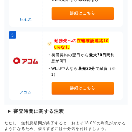
詳細はこちら
レイク
3
勤務先への
在籍確認連絡10
0%なし
・
初回契約の翌日から
最大30日間
利
息が0円
・
WEB申込なら
最短20分
で融資（※
1）
詳細はこちら
アコム
審査時間に関する注釈
▶
ただし、無利息期間が終了すると、およそ18.0%の利息がかかる
ようになるため、借りすぎには十分気を付けましょう。