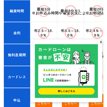
最短3分
最短20分
最短8分※1
融資時間
※お申込み時間や審査状況によりご希望に
※お申込み
年2.5～18.
年4.5～18.
年2.4％～17
金利
0％
0％
9％
X
最大30日間
最大30日
365日※2
無利息期間
※初回借入日の翌日から
※初回契約
対応
対応
対応
カードレス
詳細は
詳細は
詳細は
申込
こちらへ
こちらへ
こちらへ