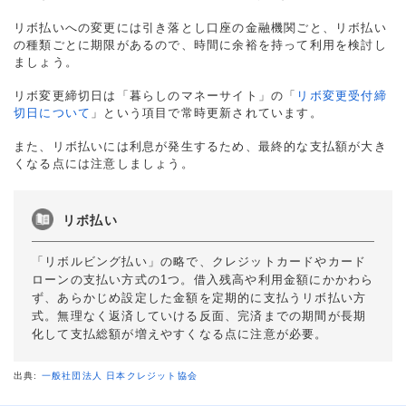
リボ払いへの変更には引き落とし口座の金融機関ごと、リボ払い
の種類ごとに期限があるので、時間に余裕を持って利用を検討し
ましょう。
リボ変更締切日は「暮らしのマネーサイト」の「
リボ変更受付締
切日について
」という項目で常時更新されています。
また、リボ払いには利息が発生するため、最終的な支払額が大き
くなる点には注意しましょう。
リボ払い
「リボルビング払い」の略で、クレジットカードやカード
ローンの支払い方式の1つ。借入残高や利用金額にかかわら
ず、あらかじめ設定した金額を定期的に支払うリボ払い方
式。無理なく返済していける反面、完済までの期間が長期
化して支払総額が増えやすくなる点に注意が必要。
出典:
一般社団法人 日本クレジット協会