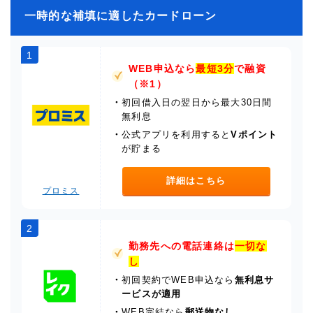
一時的な補填に適したカードローン
1
WEB申込なら
最短3分
で融資
（※1）
・
初回借入日の翌日から最大30日間
無利息
・
公式アプリを利用すると
Vポイント
が貯まる
詳細はこちら
プロミス
2
勤務先への電話連絡は
一切な
し
・
初回契約でWEB申込なら
無利息サ
ービスが適用
・
WEB完結なら
郵送物なし