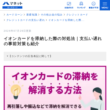
カードローン
基礎知識
その他お金の悩み
クレジットカード
クレジットカードの支払い遅れ
イオンカードを滞納した際...
2026年07月29日更新
イオンカードを滞納した際の対処法｜支払い遅れ
の事前対策も紹介
【コンテンツの広告表記に関して】
本コンテンツには、紹介している商品・商材の広告（リンク）を含む場合があ
ります。 これらの広告を経由して読者が企業ホームページを訪れ、成約が発生
すると弊社に対して企業から紹介報酬が支払われるという収益モデルです。 た
だし、特定の商品を根拠なくPRするものではなく、当編集部の調査／ユーザー
への口コミ収集などに基づき、公平性を担保した情報提供を行っています。
>提携企業一覧