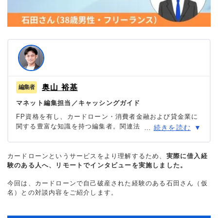
奥山 裕基
マネット編集担当／キャッシングガイド
FP資格を有し、カードローン・消費者金融および貸金業に
関する豊富な知識を持つ編集者。関連法規（貸金業法・金
…
続きを読む
融商品取引法等）の理解を深めつつ、多数のローン経験者
へのインタビューや金融機関勤務経験者へのヒアリングを
もとにリアルな情報収集を怠らず、自身も当サイトにおい
カードローンというサービスをより理解するため、
実際に借入経
験のある人へ、リモートでインタビューを実施しました。
て1,000本を超える記事を執筆。生活に欠かせない「お金」
だからこそ最適な意思決定を支援したいという理念のもと
今回は、カードローンで自己破産された経験のある石田さん（仮
に情報発信を行っている。
名）との対談内容をご紹介します。