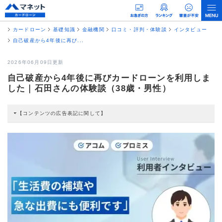
カードローン
基礎知識
金融機関
口コミ・評判・体験談
インタビュー
自己破産から4年後に再び...
2026年06月09日更新
自己破産から4年後に再びカードローンを利用しま
した｜石田さんの体験談（38歳・男性）
【コンテンツの広告表記に関して】
本コンテンツには、紹介している商品・商材の広告（リンク）を含む場合があ
ります。 これらの広告を経由して読者が企業ホームページを訪れ、成約が発生
すると弊社に対して企業から紹介報酬が支払われるという収益モデルです。 た
だし、特定の商品を根拠なくPRするものではなく、当編集部の調査／ユーザー
への口コミ収集などに基づき、公平性を担保した情報提供を行っています。
>提携企業一覧