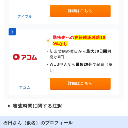
詳細はこちら
アイフル
3
勤務先への
在籍確認連絡10
0%なし
・
初回契約の翌日から
最大30日間
利
息が0円
・
WEB申込なら
最短20分
で融資（※
1）
詳細はこちら
アコム
審査時間に関する注釈
▶
石田さん（仮名）のプロフィール