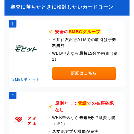
審査に落ちたときに検討したいカードローン
1
安全の
SMBCグループ
・
三井住友銀行ATMでの取引は
手数
料無料
・
WEB申込なら
最短15分
で融資（※
1）
詳細はこちら
SMBCモビット
2
原則として
電話
での在籍確認
なし
・
WEB申込なら
最短9分
で融資可能
（※1）
・
スマホアプリ
機能が充実