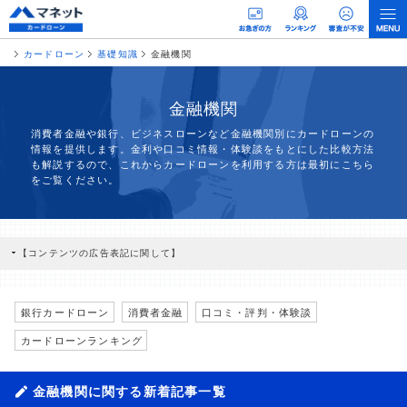
カードローン
基礎知識
金融機関
金融機関
消費者金融や銀行、ビジネスローンなど金融機関別にカードローンの
情報を提供します。金利や口コミ情報・体験談をもとにした比較方法
も解説するので、これからカードローンを利用する方は最初にこちら
をご覧ください。
【コンテンツの広告表記に関して】
本コンテンツには、紹介している商品・商材の広告（リンク）を含む場合がありま
す。 これらの広告を経由して読者が企業ホームページを訪れ、成約が発生すると弊
社に対して企業から紹介報酬が支払われるという収益モデルです。 ただし、特定の
商品を根拠なくPRするものではなく、当編集部の調査／ユーザーへの口コミ収集な
銀行カードローン
消費者金融
口コミ・評判・体験談
どに基づき、公平性を担保した情報提供を行っています。
>提携企業一覧
カードローンランキング
金融機関に関する新着記事一覧