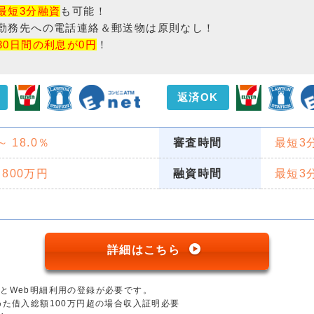
最短3分融資
も可能！
勤務先への電話連絡＆郵送物は原則なし！
30日間の利息が0円
！
返済OK
 ～ 18.0％
審査時間
最短3
 800万円
融資時間
最短3
詳細はこちら
とWeb明細利用の登録が必要です。
めた借入総額100万円超の場合収入証明必要