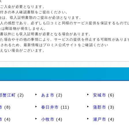
K
のご入金が必要となります。
真付きの本人確認書類をご提出ください。
場合は、収入証明書類のご提出が必須となります。
個人の感想であり、必ずしも口コミと同様のサービス提供を保証するもので
合は郵送物が発生しません。
明書以外にも収入証明書が必要となる場合があります。
した場合やその他の事情により、サービスの提供を停止する可能性がありま
更されるため、最新情報はプロミス公式サイトをご確認ください
添えない場合がございます。
郡蟹江町
(2)
あま市
(2)
安城市
(6)
市
(8)
春日井市
(11)
蒲郡市
(3)
市
(4)
小牧市
(4)
瀬戸市
(4)