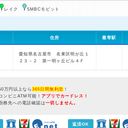
レイク
SMBCモビット
住所
最寄駅
愛知県名古屋市 名東区明が丘１
２３－２ 第一明ヶ丘ビル４Ｆ
50万円以上なら
365日間無利息
！
コンビニATM可能！
アプリでカードレス！
勤務先への電話確認は
一切しません。
返済OK