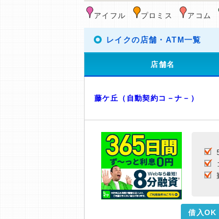
アイフル
プロミス
アコム
レイクの店舗・ATM一覧
店舗名
藤ケ丘（自動契約コ－ナ－）
借入OK