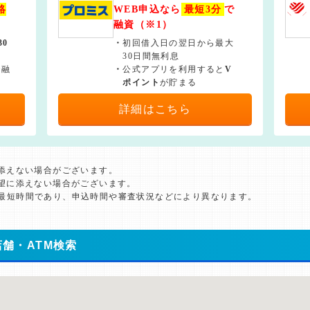
絡
WEB申込なら
最短3分
で
融資（※1）
30
・
初回借入日の翌日から最大
30日間無利息
で融
・
公式アプリを利用すると
V
ポイント
が貯まる
詳細はこちら
に添えない場合がございます。
希望に添えない場合がございます。
た最短時間であり、申込時間や審査状況などにより異なります。
舗・ATM検索