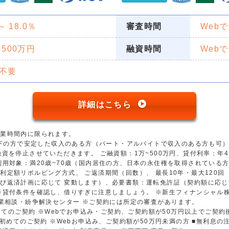
 ～ 18.0％
審査時間
Web
 500万円
融資時間
Web
不要
詳細はこちら
営業時間内に限られます。
歳以下の方で安定した収入のある方（パート・アルバイトで収入のある方も可
資を停止させていただきます。 ご融資額：1万~500万円、貸付利率：年4.5
用対象：満20歳~70歳（国内居住の方、日本の永住権を取得されている方）
利定額リボルビング方式、 ご返済期間（回数）、 最長10年・最大120
び返済計画に応じて 変動します）、必要書類：運転免許証（契約額に応じ
※貸付条件を確認し、借りすぎに注意しましょう。 ※新生フィナンシャル
金業相談・紛争解決センター ※ご契約には所定の審査があります。
初めてのご契約 ※Webでお申込み・ご契約、ご契約額が50万円以上でご契
※初めてのご契約 ※Webお申込み、ご契約額が50万円未満の方 ■無利息