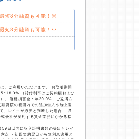
で最短8分融資も可能！※
で最短8分融資も可能！※
）は、ご利用いただけます。 お取引期間
~18.0% （貸付利率はご契約額および
、 遅延損害金：年20.0%、ご返済方
回（融資額の範囲内での追加借入や繰上返
て、レイクが必要と判断した場合、 収
株式会社が契約する貸金業務にかかる指
約後59日以内に収入証明書類の提出とレイ
の注意点 ・初回契約翌日から無利息適用と