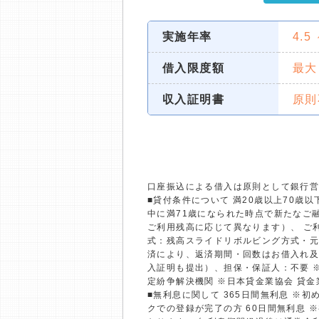
実施年率
4.5
借入限度額
最大
収入証明書
原則
口座振込による借入は原則として銀行
■貸付条件について 満20歳以上70
中に満71歳になられた時点で新たなご融
ご利用残高に応じて異なります）、 ご利
式：残高スライドリボルビング方式・元
済により、返済期間・回数はお借入れ及
入証明も提出）、担保・保証人：不要 
定紛争解決機関 ※日本貸金業協会 貸
■無利息に関して 365日間無利息 ※
クでの登録が完了の方 60日間無利息 