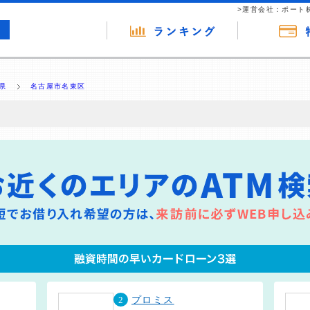
>運営会社：ポート
県
名古屋市名東区
の広告（リンク）を含む場合があります。 これらの広告を経由して読者
るという収益モデルです。 ただし、特定の商品を根拠なくPRするもので
報提供を行っています。
2
プロミス