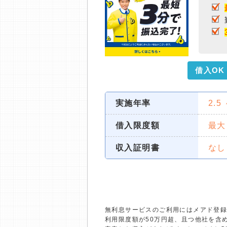
借入OK
実施年率
2.5
借入限度額
最大
収入証明書
なし
無利息サービスのご利用にはメアド登録
利用限度額が50万円超、且つ他社を含