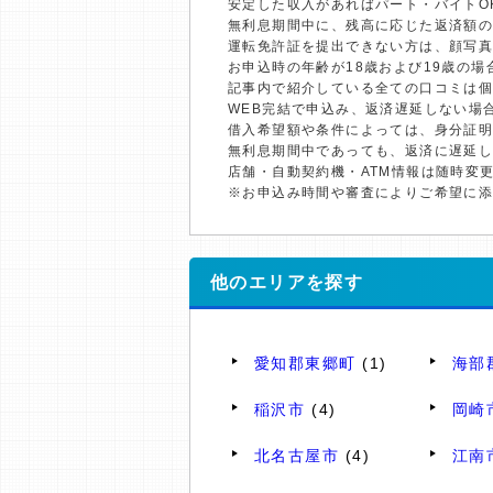
安定した収入があればパート・バイトO
無利息期間中に、残高に応じた返済額
運転免許証を提出できない方は、顔写
お申込時の年齢が18歳および19歳の
記事内で紹介している全ての口コミは
WEB完結で申込み、返済遅延しない場
借入希望額や条件によっては、身分証
無利息期間中であっても、返済に遅延
店舗・自動契約機・ATM情報は随時変
※お申込み時間や審査によりご希望に
他のエリアを探す
愛知郡東郷町
(1)
海部
稲沢市
(4)
岡崎
北名古屋市
(4)
江南