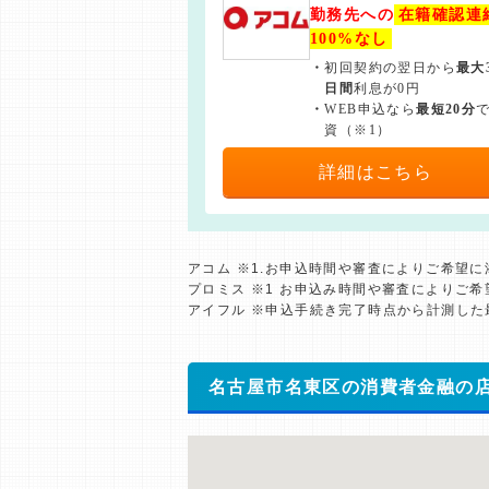
勤務先への
在籍確認連
100%なし
・
初回契約の翌日から
最大
日間
利息が0円
・
WEB申込なら
最短20分
資（※1）
詳細はこちら
アコム ※1.お申込時間や審査によりご希望
プロミス ※1 お申込み時間や審査によりご
アイフル ※申込手続き完了時点から計測し
名古屋市名東区の消費者金融の店