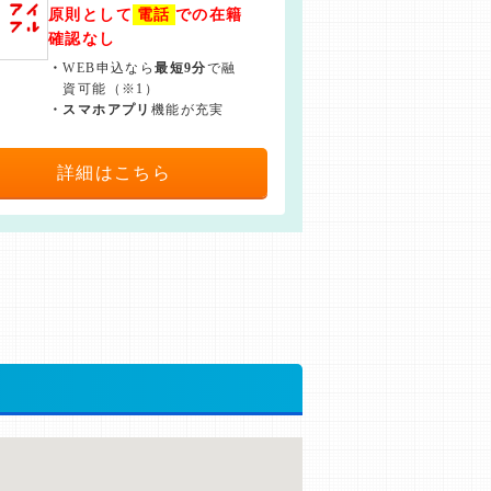
原則として
電話
での在籍
確認なし
・
WEB申込なら
最短9分
で融
資可能（※1）
・
スマホアプリ
機能が充実
詳細はこちら