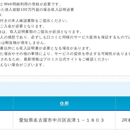
とWeb明細利用の登録が必要です。
めた借入総額100万円超の場合収入証明必要
K
真付きの本人確認書類をご提出ください。
のご入金が必要となります。
場合は、収入証明書類のご提出が必須となります。
個人の感想であり、必ずしも口コミと同様のサービス提供を保証するもので
合は郵送物が発生しません。
明書以外にも収入証明書が必要となる場合があります。
した場合やその他の事情により、サービスの提供を停止する可能性がありま
更されるため、最新情報はプロミス公式サイトをご確認ください
添えない場合がございます。
住所
愛知県名古屋市中川区吉津１－１８０３
JR