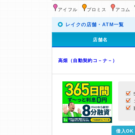
アイフル
プロミス
アコム
レイクの店舗・ATM一覧
店舗名
高畑（自動契約コ－ナ－）
借入OK