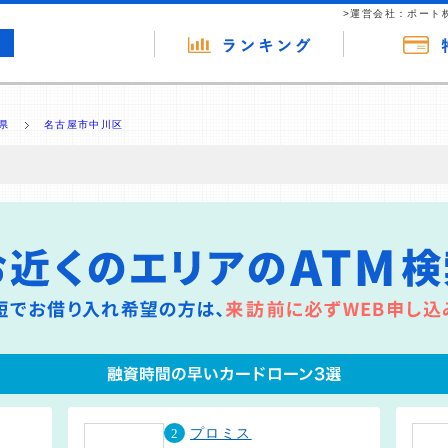
>運営会社：ポート
県
名古屋市中川区
の広告（リンク）を含む場合があります。 これらの広告を経由して読者
るという収益モデルです。 ただし、特定の商品を根拠なくPRするもので
報提供を行っています。
2
プロミス