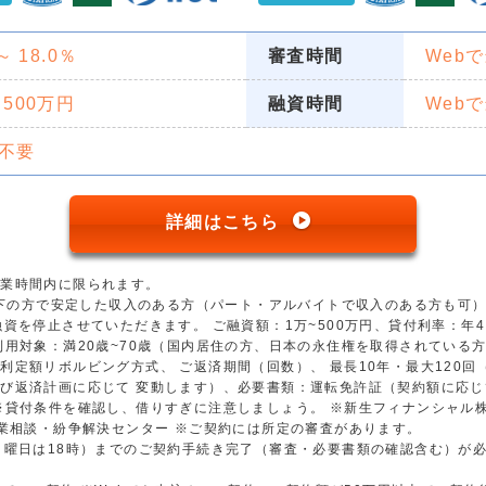
 ～ 18.0％
審査時間
Web
 500万円
融資時間
Web
不要
詳細はこちら
営業時間内に限られます。
歳以下の方で安定した収入のある方（パート・アルバイトで収入のある方も可
資を停止させていただきます。 ご融資額：1万~500万円、貸付利率：年4.5
用対象：満20歳~70歳（国内居住の方、日本の永住権を取得されている方）
利定額リボルビング方式、 ご返済期間（回数）、 最長10年・最大120
び返済計画に応じて 変動します）、必要書類：運転免許証（契約額に応じ
※貸付条件を確認し、借りすぎに注意しましょう。 ※新生フィナンシャル
金業相談・紛争解決センター ※ご契約には所定の審査があります。
日曜日は18時）までのご契約手続き完了（審査・必要書類の確認含む）が