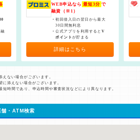
絡
WEB申込なら
最短3分
で
融資（※1）
30
・
初回借入日の翌日から最大
30日間無利息
で融
・
公式アプリを利用すると
V
ポイント
が貯まる
詳細はこちら
に添えない場合がございます。
希望に添えない場合がございます。
た最短時間であり、申込時間や審査状況などにより異なります。
舗・ATM検索