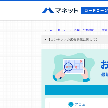
カードローン
店舗・ATM検索
愛知
【コンテンツの広告表記に関して】
本コンテンツには、紹介している商品・商材
と弊社に対して企業から紹介報酬が支払われ
ミ収集などに基づき、公平性を担保した情
>提携企業一覧
1
アコム