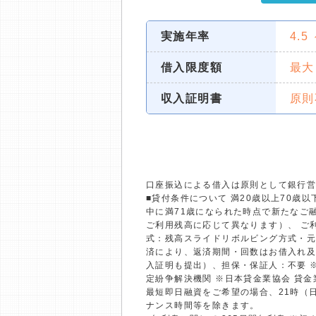
実施年率
4.5
借入限度額
最大
収入証明書
原則
口座振込による借入は原則として銀行
■貸付条件について 満20歳以上70
中に満71歳になられた時点で新たなご融
ご利用残高に応じて異なります）、 ご利
式：残高スライドリボルビング方式・元
済により、返済期間・回数はお借入れ及
入証明も提出）、担保・保証人：不要 
定紛争解決機関 ※日本貸金業協会 貸
最短即日融資をご希望の場合、21時（
ナンス時間等を除きます。