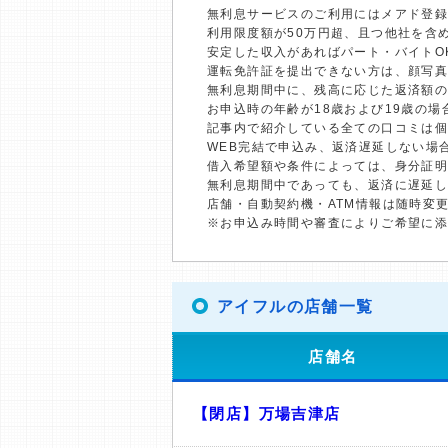
無利息サービスのご利用にはメアド登録
利用限度額が50万円超、且つ他社を含
安定した収入があればパート・バイトO
運転免許証を提出できない方は、顔写
無利息期間中に、残高に応じた返済額
お申込時の年齢が18歳および19歳の
記事内で紹介している全ての口コミは
WEB完結で申込み、返済遅延しない場
借入希望額や条件によっては、身分証
無利息期間中であっても、返済に遅延
店舗・自動契約機・ATM情報は随時変
※お申込み時間や審査によりご希望に
アイフルの店舗一覧
店舗名
【閉店】万場吉津店