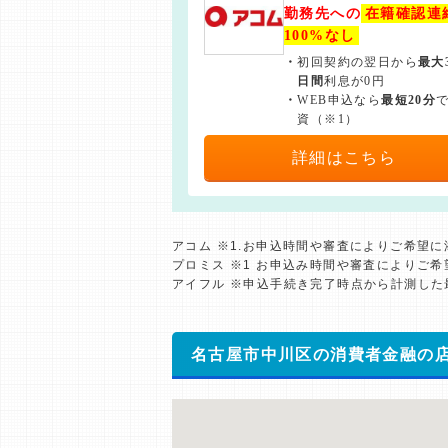
勤務先への
在籍確認連
100%なし
・
初回契約の翌日から
最大
日間
利息が0円
・
WEB申込なら
最短20分
資（※1）
詳細はこちら
アコム ※1.お申込時間や審査によりご希望
プロミス ※1 お申込み時間や審査によりご
アイフル ※申込手続き完了時点から計測し
名古屋市中川区の消費者金融の店