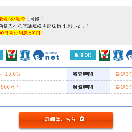
最短3分融資
も可能！
勤務先への電話連絡＆郵送物は原則なし！
30日間の利息が0円
！
返済OK
 ～ 18.0％
審査時間
最短3
 800万円
融資時間
最短3
詳細はこちら