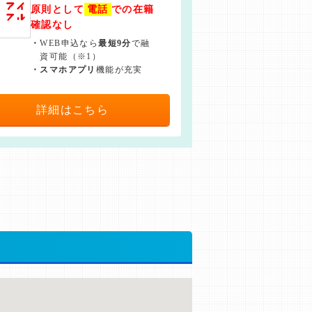
原則として
電話
での在籍
確認なし
・
WEB申込なら
最短9分
で融
資可能（※1）
・
スマホアプリ
機能が充実
詳細はこちら