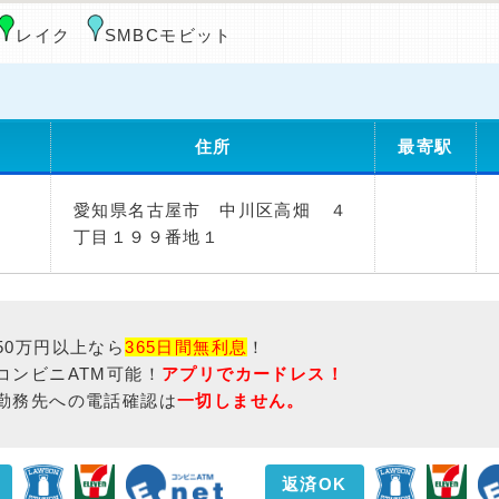
レイク
SMBCモビット
住所
最寄駅
愛知県名古屋市 中川区高畑 ４
丁目１９９番地１
50万円以上なら
365日間無利息
！
コンビニATM可能！
アプリでカードレス！
勤務先への電話確認は
一切しません。
返済OK