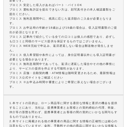
必要です。
プロミス 安定した収入があればパート・バイトOK
プロミス 運転免許証を提出できない方は、顔写真付きの本人確認書類をご
提出ください。
プロミス 無利息期間中に、残高に応じた返済額のご入金が必要となりま
す。
プロミス お申込時の年齢が18歳および19歳の場合は、収入証明書類のご提
出が必須となります。
プロミス 記事内で紹介している全ての口コミは個人の感想であり、必ずし
も口コミと同様のサービス提供を保証するものではございません。
プロミス WEB完結で申込み、返済遅延しない場合は郵送物が発生しませ
ん。
プロミス 借入希望額や条件によっては、身分証明書以外にも収入証明書が
必要となる場合があります。
プロミス 無利息期間中であっても、返済に遅延した場合やその他の事情に
より、サービスの提供を停止する可能性があります。
プロミス 店舗・自動契約機・ATM情報は随時変更されるため、最新情報は
プロミス公式サイトをご確認ください
プロミス ※お申込み時間や審査によりご希望に添えない場合がございま
す。
1.本サイトの目的は、ローン商品等に関する適切な情報と選択の機会を提供
することにあり、当社は、提携事業者とお客様との契約締結の代理、斡旋、
仲介等の形態を問わず、提携事業者とお客様の間の契約にいかなる関与もす
るものではありません。
2.本サイトに掲載される他の事業者の商品に関する情報の正確性には細心の
注意を払っていますが、金利、手数料その他の商品に関するいかなる情報も