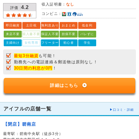
収入証明書：
なし
4.2
評価 :
コンビニ：
即日融資
土日祝
無利息あり
おまとめ
低金利
来店不要
収入書不要
保証人不要
担保不要
バレずに
主婦向け
女性専用
フリーター
初心者
学生
最短3分融資
も可能！
勤務先への電話連絡＆郵送物は原則なし！
30日間の利息が0円
！
詳細はこちら
アイフルの店舗一覧
口コミ・詳細
【閉店】碧南店
最寄駅：碧南中央駅（徒歩3分）