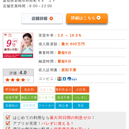
愛知県碧南市野田町４４ １Ｆ
店舗営業時間：8:00～22:00
詳細はこちら
実質年率：
3.0 ～ 18.0％
借入限度額：
最大 800万円
審査時間：
最短9分
融資時間：
最短9分
収入証明書：
原則不要
4.0
評価 :
コンビニ：
即日融資
低金利
おまとめ
無利息あり
土日祝
担保不要
保証人不要
収入書不要
来店不要
バレずに
主婦向け
女性専用
フリーター
初心者
学生
はじめての利用なら
最大30日間の利息ゼロ
！
アプリが充実！
バレずに使える
！