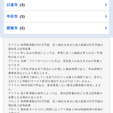
日進市
(3)
半田市
(3)
碧南市
(2)
アイフル 利用限度額が50万円超、且つ他社を含めた借入総額100万円超の
場合収入証明必要
アイフル 申し込みの状況によっては、希望に沿った融資を得られない可能
性があります。
アイフル 主婦・フリーターといった方は、安定収入がある方のみが対象と
なります。
アイフル ※申込手続き完了時点から計測した最短時間であり、申込時間や
審査状況などにより異なります。
アイフル 記事内で紹介している全ての口コミは個人の感想であり、必ずし
も口コミと同様のサービス提供を保証するものではございません。
アイフル WEB完結で申込み、返済遅延しない場合は郵送物が発生しませ
ん。
アイフル 借入希望額や条件によっては、身分証明書以外にも収入証明書が
必要となる場合があります。
プロミス 利用限度額が50万円超、且つ他社を含めた借入総額100万円超の
場合収入証明必要
プロミス 無利息サービスのご利用にはメアド登録とWeb明細利用の登録が