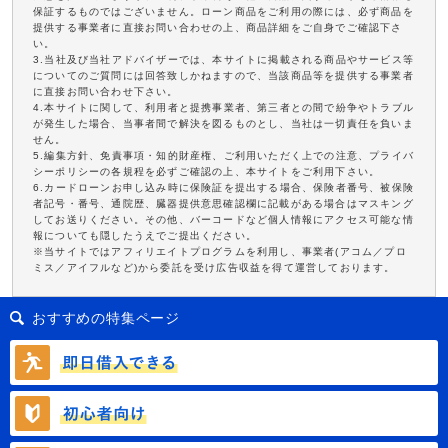
保証するものではございません。ローン商品をご利用の際には、必ず商品を
提供する事業者に直接お問い合わせの上、商品詳細をご自身でご確認下さ
い。
3.当社及び当社アドバイザーでは、本サイトに掲載される商品やサービス等
についてのご質問には回答致しかねますので、当該商品等を提供する事業者
に直接お問い合わせ下さい。
4.本サイトに関して、利用者と提携事業者、第三者との間で紛争やトラブル
が発生した場合、当事者間で解決を図るものとし、当社は一切責任を負いま
せん。
5.編集方針、免責事項・知的財産権、ご利用いただく上での注意、プライバ
シーポリシーの各規程を必ずご確認の上、本サイトをご利用下さい。
6.カードローンお申し込み時に保険証を提出する場合、保険者番号、被保険
者記号・番号、通院歴、臓器提供意思確認欄に記載がある場合はマスキング
してお送りください。その他、バーコードなど個人情報にアクセス可能な情
報についても隠したうえでご提出ください。
※当サイトではアフィリエイトプログラムを利用し、事業者(アコム／プロ
ミス／アイフルなど)から委託を受け広告収益を得て運営しております。
おすすめの特集ページ