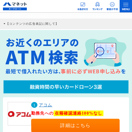
【コンテンツの広告表記に関して】
本コンテンツには、紹介している商品・商材の広告（リンク）を含む場合がありま
す。 これらの広告を経由して読者が企業ホームページを訪れ、成約が発生すると弊
社に対して企業から紹介報酬が支払われるという収益モデルです。 ただし、特定の
商品を根拠なくPRするものではなく、当編集部の調査／ユーザーへの口コミ収集な
どに基づき、公平性を担保した情報提供を行っています。
>提携企業一覧
1
アコム
勤務先への
在籍確認連絡100%なし
詳細はこちら