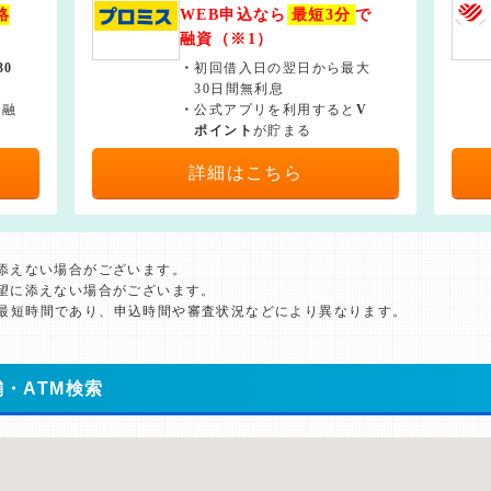
絡
WEB申込なら
最短3分
で
融資（※1）
30
・
初回借入日の翌日から最大
30日間無利息
で融
・
公式アプリを利用すると
V
ポイント
が貯まる
詳細はこちら
に添えない場合がございます。
希望に添えない場合がございます。
た最短時間であり、申込時間や審査状況などにより異なります。
・ATM検索