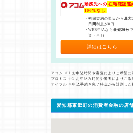
勤務先への
在籍確認連
100%なし
・
初回契約の翌日から
最大
日間
利息が0円
・
WEB申込なら
最短20分
資（※1）
詳細はこちら
アコム ※1.お申込時間や審査によりご希望
プロミス ※1 お申込み時間や審査によりご
アイフル ※申込手続き完了時点から計測し
愛知郡東郷町の消費者金融の店舗