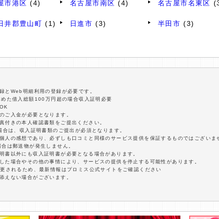
屋市港区
(4)
名古屋市南区
(4)
名古屋市名東区
(
日井郡豊山町
(1)
日進市
(3)
半田市
(3)
録とWeb明細利用の登録が必要です。
含めた借入総額100万円超の場合収入証明必要
OK
額のご入金が必要となります。
写真付きの本人確認書類をご提出ください。
の場合は、収入証明書類のご提出が必須となります。
は個人の感想であり、必ずしも口コミと同様のサービス提供を保証するものではございま
場合は郵送物が発生しません。
証明書以外にも収入証明書が必要となる場合があります。
延した場合やその他の事情により、サービスの提供を停止する可能性があります。
変更されるため、最新情報はプロミス公式サイトをご確認ください
に添えない場合がございます。