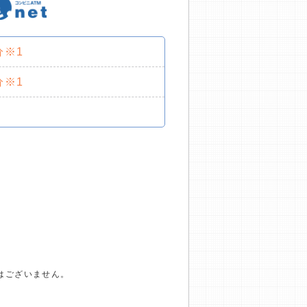
分※1
分※1
はございません。