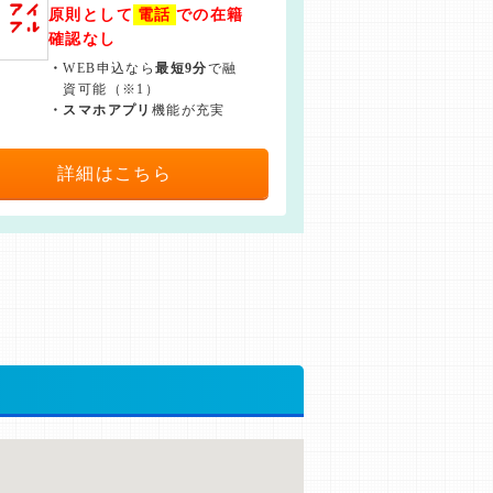
原則として
電話
での在籍
確認なし
・
WEB申込なら
最短9分
で融
資可能（※1）
・
スマホアプリ
機能が充実
詳細はこちら