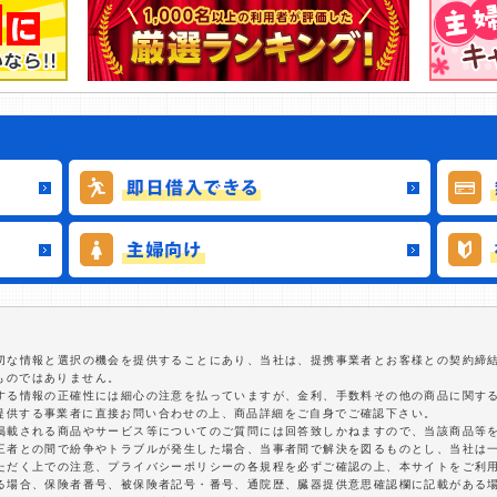
適切な情報と選択の機会を提供することにあり、当社は、提携事業者とお客様との契約締
ものではありません。
関する情報の正確性には細心の注意を払っていますが、金利、手数料その他の商品に関す
提供する事業者に直接お問い合わせの上、商品詳細をご自身でご確認下さい。
に掲載される商品やサービス等についてのご質問には回答致しかねますので、当該商品等
第三者との間で紛争やトラブルが発生した場合、当事者間で解決を図るものとし、当社は
いただく上での注意、プライバシーポリシーの各規程を必ずご確認の上、本サイトをご利
する場合、保険者番号、被保険者記号・番号、通院歴、臓器提供意思確認欄に記載がある