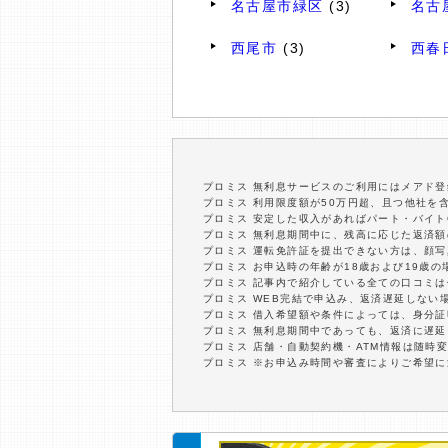
名古屋市緑区
(3)
名古
西尾市
(3)
西春
プロミス 無利息サービスのご利用にはメアド登
プロミス 利用限度額が50万円超、且つ他社を
プロミス 安定した収入があればパート・バイト
プロミス 無利息期間中に、残高に応じた返済
プロミス 運転免許証を提出できない方は、顔
プロミス お申込時の年齢が18歳および19歳
プロミス 記事内で紹介している全ての口コミ
プロミス WEB完結で申込み、返済遅延しない
プロミス 借入希望額や条件によっては、身分
プロミス 無利息期間中であっても、返済に遅
プロミス 店舗・自動契約機・ATM情報は随時
プロミス ※お申込み時間や審査によりご希望