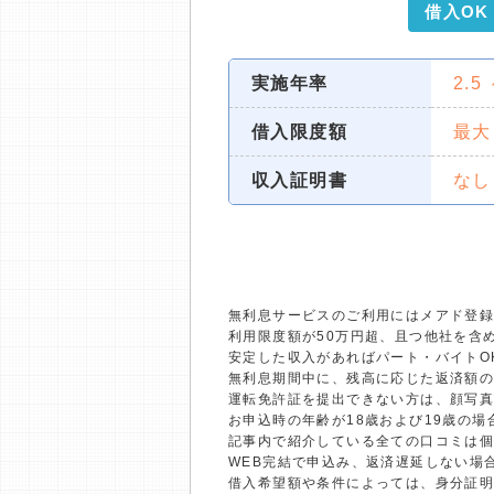
借入OK
実施年率
2.5
借入限度額
最大
収入証明書
なし
無利息サービスのご利用にはメアド登録
利用限度額が50万円超、且つ他社を含
安定した収入があればパート・バイトO
無利息期間中に、残高に応じた返済額
運転免許証を提出できない方は、顔写
お申込時の年齢が18歳および19歳の
記事内で紹介している全ての口コミは
WEB完結で申込み、返済遅延しない場
借入希望額や条件によっては、身分証