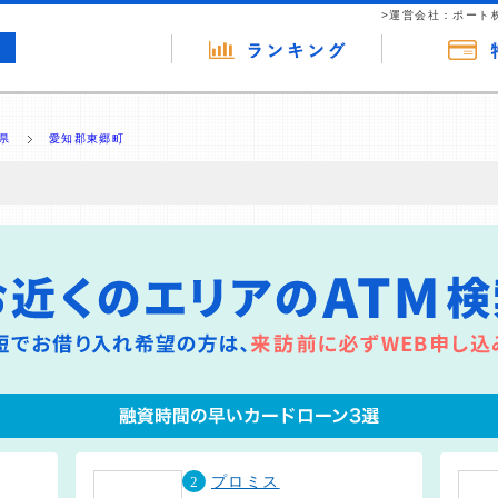
>運営会社：ポート
県
愛知郡東郷町
の広告（リンク）を含む場合があります。 これらの広告を経由して読者
るという収益モデルです。 ただし、特定の商品を根拠なくPRするもので
報提供を行っています。
2
プロミス