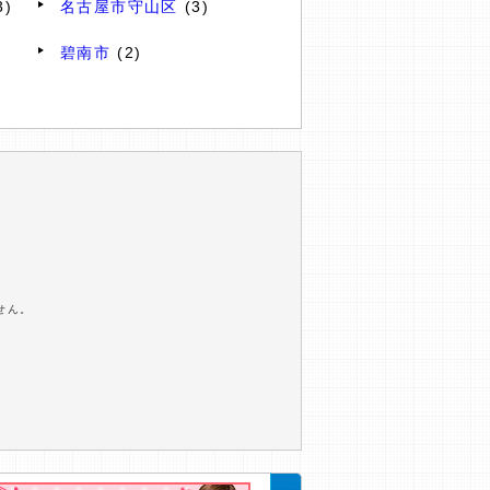
3)
名古屋市守山区
(3)
碧南市
(2)
せん。