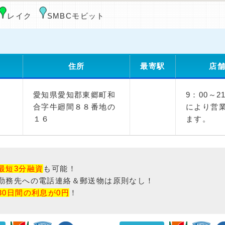
レイク
SMBCモビット
住所
最寄駅
店
愛知県愛知郡東郷町和
9：00～2
合字牛廻間８８番地の
により営
１６
ます。
最短3分融資
も可能！
勤務先への電話連絡＆郵送物は原則なし！
30日間の利息が0円
！