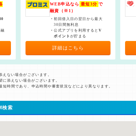
絡
WEB申込なら
最短3分
で
融資（※1）
30
・
初回借入日の翌日から最大
30日間無利息
で融
・
公式アプリを利用すると
V
ポイント
が貯まる
詳細はこちら
に添えない場合がございます。
希望に添えない場合がございます。
た最短時間であり、申込時間や審査状況などにより異なります。
M検索