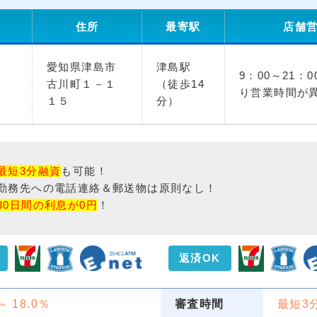
住所
最寄駅
店舗
愛知県津島市
津島駅
9：00～21：
古川町１－１
（徒歩14
り営業時間が
１５
分）
最短3分融資
も可能！
勤務先への電話連絡＆郵送物は原則なし！
30日間の利息が0円
！
返済OK
 ～ 18.0％
審査時間
最短3