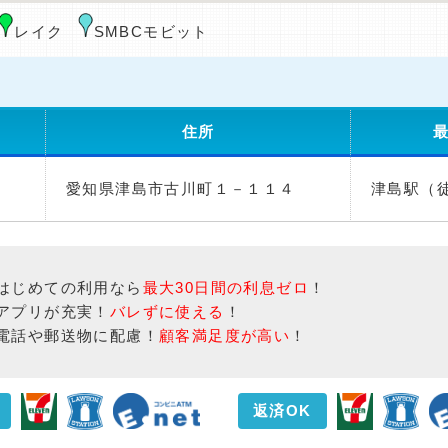
レイク
SMBCモビット
住所
愛知県津島市古川町１－１１４
津島駅（徒
はじめての利用なら
最大30日間の利息ゼロ
！
アプリが充実！
バレずに使える
！
電話や郵送物に配慮！
顧客満足度が高い
！
返済OK