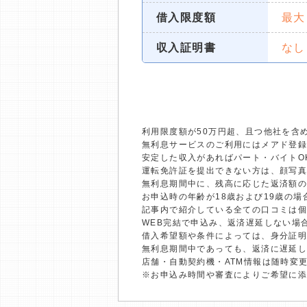
借入限度額
最大
収入証明書
なし
利用限度額が50万円超、且つ他社を含
無利息サービスのご利用にはメアド登録
安定した収入があればパート・バイトO
運転免許証を提出できない方は、顔写
無利息期間中に、残高に応じた返済額
お申込時の年齢が18歳および19歳の
記事内で紹介している全ての口コミは
WEB完結で申込み、返済遅延しない場
借入希望額や条件によっては、身分証
無利息期間中であっても、返済に遅延
店舗・自動契約機・ATM情報は随時変
※お申込み時間や審査によりご希望に