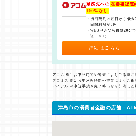
勤務先への
在籍確認連
100%なし
・
初回契約の翌日から
最大
日間
利息が0円
・
WEB申込なら
最短20分
資（※1）
詳細はこちら
アコム ※1.お申込時間や審査によりご希望
プロミス ※1 お申込み時間や審査によりご
アイフル ※申込手続き完了時点から計測し
津島市の消費者金融の店舗・AT