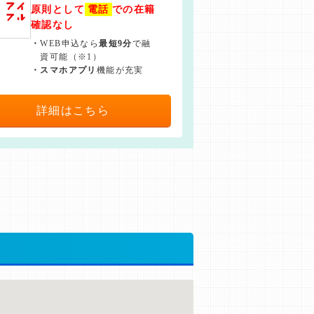
原則として
電話
での在籍
確認なし
・
WEB申込なら
最短9分
で融
資可能（※1）
・
スマホアプリ
機能が充実
詳細はこちら