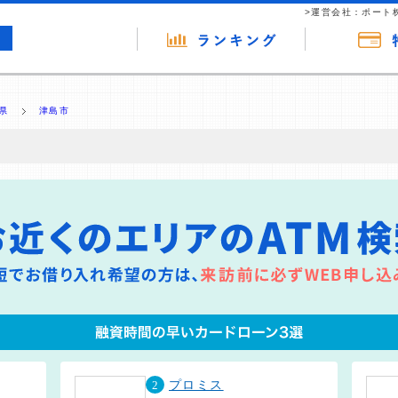
>運営会社：ポート
県
津島市
の広告（リンク）を含む場合があります。 これらの広告を経由して読者
るという収益モデルです。 ただし、特定の商品を根拠なくPRするもので
報提供を行っています。
2
プロミス