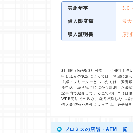
実施年率
3.0
借入限度額
最大
収入証明書
原則
利用限度額が50万円超、且つ他社を含
申し込みの状況によっては、希望に沿
主婦・フリーターといった方は、安定
※申込手続き完了時点から計測した最
記事内で紹介している全ての口コミは
WEB完結で申込み、返済遅延しない場
借入希望額や条件によっては、身分証
プロミスの店舗・ATM一覧