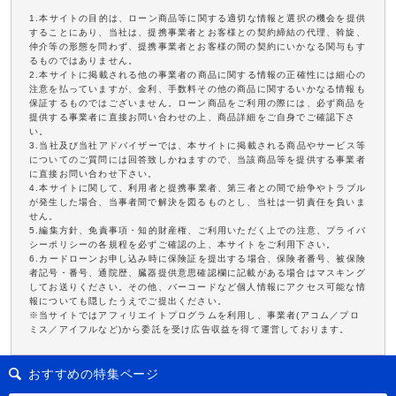
1.本サイトの目的は、ローン商品等に関する適切な情報と選択の機会を提供
することにあり、当社は、提携事業者とお客様との契約締結の代理、斡旋、
仲介等の形態を問わず、提携事業者とお客様の間の契約にいかなる関与もす
るものではありません。
2.本サイトに掲載される他の事業者の商品に関する情報の正確性には細心の
注意を払っていますが、金利、手数料その他の商品に関するいかなる情報も
保証するものではございません。ローン商品をご利用の際には、必ず商品を
提供する事業者に直接お問い合わせの上、商品詳細をご自身でご確認下さ
い。
3.当社及び当社アドバイザーでは、本サイトに掲載される商品やサービス等
についてのご質問には回答致しかねますので、当該商品等を提供する事業者
に直接お問い合わせ下さい。
4.本サイトに関して、利用者と提携事業者、第三者との間で紛争やトラブル
が発生した場合、当事者間で解決を図るものとし、当社は一切責任を負いま
せん。
5.編集方針、免責事項・知的財産権、ご利用いただく上での注意、プライバ
シーポリシーの各規程を必ずご確認の上、本サイトをご利用下さい。
6.カードローンお申し込み時に保険証を提出する場合、保険者番号、被保険
者記号・番号、通院歴、臓器提供意思確認欄に記載がある場合はマスキング
してお送りください。その他、バーコードなど個人情報にアクセス可能な情
報についても隠したうえでご提出ください。
※当サイトではアフィリエイトプログラムを利用し、事業者(アコム／プロ
ミス／アイフルなど)から委託を受け広告収益を得て運営しております。
おすすめの特集ページ