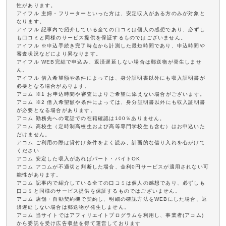
性があります。
アイフル 主婦・フリーターといった方は、安定収入がある方のみが対象と
なります。
アイフル 記事内で紹介している全ての口コミは個人の感想であり、必ずし
も口コミと同様のサービス提供を保証するものではございません。
アイフル ※申込手続き完了時点から計測した最短時間であり、申込時間や
審査状況などにより異なります。
アイフル WEB完結で申込み、返済遅延しない場合は郵送物が発生しませ
ん。
アイフル 借入希望額や条件によっては、身分証明書以外にも収入証明書が
必要となる場合があります。
アコム ※1 お申込時間や審査によりご希望に添えない場合がございます。
アコム ※2 借入希望額や条件によっては、身分証明書以外にも収入証明書
が必要となる場合があります。
アコム 勤務先への電話での在籍確認は100％ありません。
アコム 高校生（定時制高校生および高等専門学校生も含む）はお申込いた
だけません。
アコム ご利用の際は貸付け条件をよく読み、計画的な借り入れを心がけて
ください
アコム 安定した収入があればパート・バイトOK
アコム アコムが不適切と判断した場合、金利0円サービスが適用されない可
能性があります。
アコム 記事内で紹介している全ての口コミは個人の感想であり、必ずしも
口コミと同様のサービス提供を保証するものではございません。
アコム 店舗・自動契約機で契約し、明細の確認方法をWEBにした場合、返
済遅延しない場合は郵送物が発生しません。
アコム 当サイトではアフィリエイトプログラムを利用し、事業者(アコム)
から委託を受け広告収益を得て運営しております