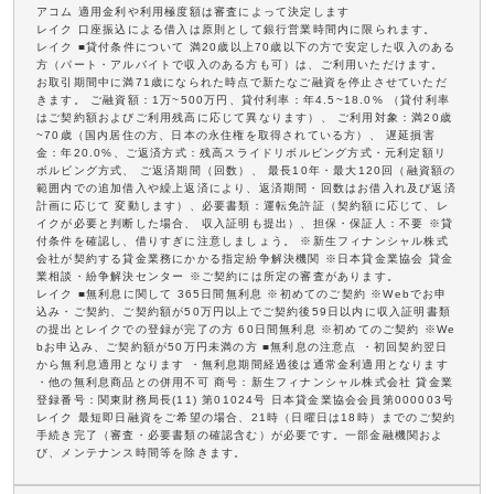
アコム 適用金利や利用極度額は審査によって決定します
レイク 口座振込による借入は原則として銀行営業時間内に限られます。
レイク ■貸付条件について 満20歳以上70歳以下の方で安定した収入のある
方（パート・アルバイトで収入のある方も可）は、ご利用いただけます。
お取引期間中に満71歳になられた時点で新たなご融資を停止させていただ
きます。 ご融資額：1万~500万円、貸付利率：年4.5~18.0% （貸付利率
はご契約額およびご利用残高に応じて異なります）、 ご利用対象：満20歳
~70歳（国内居住の方、日本の永住権を取得されている方）、 遅延損害
金：年20.0%、ご返済方式：残高スライドリボルビング方式・元利定額リ
ボルビング方式、 ご返済期間（回数）、 最長10年・最大120回（融資額の
範囲内での追加借入や繰上返済により、返済期間・回数はお借入れ及び返済
計画に応じて 変動します）、必要書類：運転免許証（契約額に応じて、レ
イクが必要と判断した場合、 収入証明も提出）、担保・保証人：不要 ※貸
付条件を確認し、借りすぎに注意しましょう。 ※新生フィナンシャル株式
会社が契約する貸金業務にかかる指定紛争解決機関 ※日本貸金業協会 貸金
業相談・紛争解決センター ※ご契約には所定の審査があります。
レイク ■無利息に関して 365日間無利息 ※初めてのご契約 ※Webでお申
込み・ご契約、ご契約額が50万円以上でご契約後59日以内に収入証明書類
の提出とレイクでの登録が完了の方 60日間無利息 ※初めてのご契約 ※We
bお申込み、ご契約額が50万円未満の方 ■無利息の注意点 ・初回契約翌日
から無利息適用となります ・無利息期間経過後は通常金利適用となります
・他の無利息商品との併用不可 商号：新生フィナンシャル株式会社 貸金業
登録番号：関東財務局長(11) 第01024号 日本貸金業協会会員第000003号
レイク 最短即日融資をご希望の場合、21時（日曜日は18時）までのご契約
手続き完了（審査・必要書類の確認含む）が必要です。一部金融機関およ
び、メンテナンス時間等を除きます。