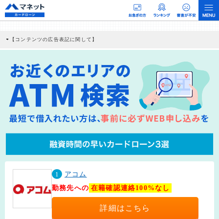
【コンテンツの広告表記に関して】
本コンテンツには、紹介している商品・商材の広告（リンク）を含む場合がありま
す。 これらの広告を経由して読者が企業ホームページを訪れ、成約が発生すると弊
社に対して企業から紹介報酬が支払われるという収益モデルです。 ただし、特定の
商品を根拠なくPRするものではなく、当編集部の調査／ユーザーへの口コミ収集な
どに基づき、公平性を担保した情報提供を行っています。
>提携企業一覧
1
アコム
勤務先への
在籍確認連絡100%なし
詳細はこちら