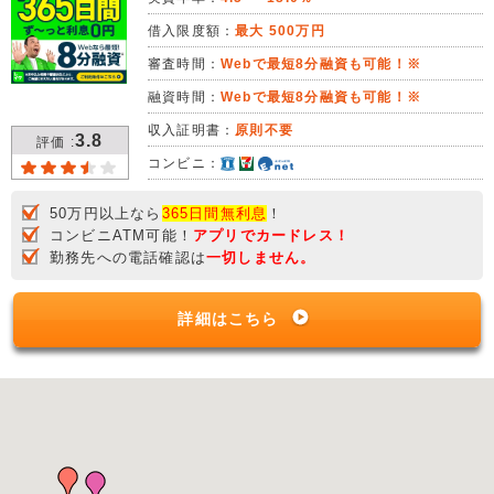
借入限度額：
最大 500万円
審査時間：
Webで最短8分融資も可能！※
融資時間：
Webで最短8分融資も可能！※
収入証明書：
原則不要
3.8
評価 :
コンビニ：
50万円以上なら
365日間無利息
！
コンビニATM可能！
アプリでカードレス！
勤務先への電話確認は
一切しません。
詳細はこちら