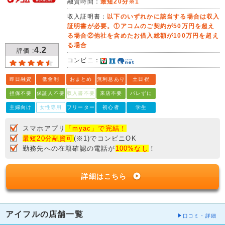
融資時間：
最短20分※1
収入証明書：
以下のいずれかに該当する場合は収入
証明書が必要。①アコムのご契約が50万円を超え
る場合②他社を含めたお借入総額が100万円を超え
る場合
4.2
評価 :
コンビニ：
即日融資
低金利
おまとめ
無利息あり
土日祝
担保不要
保証人不要
収入書不要
来店不要
バレずに
主婦向け
女性専用
フリーター
初心者
学生
スマホアプリ
「myac」で完結！
最短20分融資可
(※1)でコンビニOK
勤務先への在籍確認の電話が
100%なし
！
詳細はこちら
アイフルの店舗一覧
口コミ・詳細