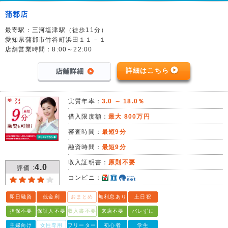
蒲郡店
最寄駅：三河塩津駅（徒歩11分）
愛知県蒲郡市竹谷町浜田１１－１
店舗営業時間：8:00～22:00
詳細はこちら
実質年率：
3.0 ～ 18.0％
借入限度額：
最大 800万円
審査時間：
最短9分
融資時間：
最短9分
収入証明書：
原則不要
4.0
評価 :
コンビニ：
即日融資
低金利
おまとめ
無利息あり
土日祝
担保不要
保証人不要
収入書不要
来店不要
バレずに
主婦向け
女性専用
フリーター
初心者
学生