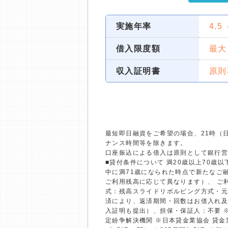
実施年率
4.5
借入限度額
最大
収入証明書
原則
最短即日融資をご希望の場合、21時（
ナンス時間等を除きます。
口座振込による借入は原則として銀行
■貸付条件について 満20歳以上70
中に満71歳になられた時点で新たなご融
ご利用残高に応じて異なります）、 ご利
式：残高スライドリボルビング方式・元
済により、返済期間・回数はお借入れ及
入証明も提出）、担保・保証人：不要 
定紛争解決機関 ※日本貸金業協会 貸