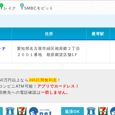
レイク
SMBCモビット
住所
最寄駅
－ナ
愛知県名古屋市緑区相原郷２丁目
２００１番地 相原郷貸店舗1Ｆ
50万円以上なら
365日間無利息
！
コンビニATM可能！
アプリでカードレス！
勤務先への電話確認は
一切しません。
返済OK