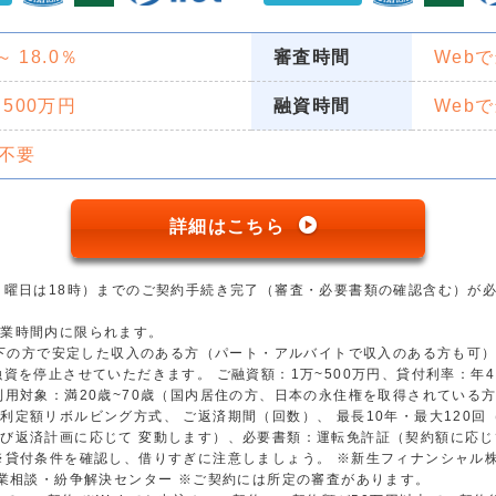
 ～ 18.0％
審査時間
Web
 500万円
融資時間
Web
不要
詳細はこちら
日曜日は18時）までのご契約手続き完了（審査・必要書類の確認含む）が
営業時間内に限られます。
歳以下の方で安定した収入のある方（パート・アルバイトで収入のある方も可
資を停止させていただきます。 ご融資額：1万~500万円、貸付利率：年4.5
用対象：満20歳~70歳（国内居住の方、日本の永住権を取得されている方）
利定額リボルビング方式、 ご返済期間（回数）、 最長10年・最大120
び返済計画に応じて 変動します）、必要書類：運転免許証（契約額に応じ
※貸付条件を確認し、借りすぎに注意しましょう。 ※新生フィナンシャル
金業相談・紛争解決センター ※ご契約には所定の審査があります。