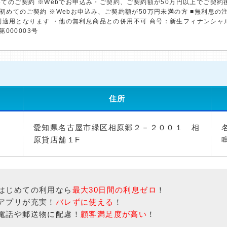
初めてのご契約 ※Webでお申込み・ご契約、ご契約額が50万円以上でご契
※初めてのご契約 ※Webお申込み、ご契約額が50万円未満の方 ■無利息
利適用となります ・他の無利息商品との併用不可 商号：新生フィナンシャ
第000003号
住所
愛知県名古屋市緑区相原郷２－２００１ 相
原貸店舗１F
はじめての利用なら
最大30日間の利息ゼロ
！
アプリが充実！
バレずに使える
！
電話や郵送物に配慮！
顧客満足度が高い
！