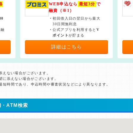
絡
WEB申込なら
最短3分
で
融資（※1）
30
・
初回借入日の翌日から最大
30日間無利息
で融
・
公式アプリを利用すると
V
ポイント
が貯まる
詳細はこちら
に添えない場合がございます。
希望に添えない場合がございます。
た最短時間であり、申込時間や審査状況などにより異なります。
・ATM検索