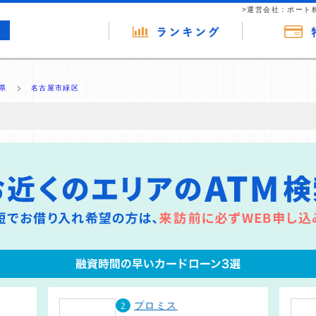
>運営会社：ポート
県
名古屋市緑区
の広告（リンク）を含む場合があります。 これらの広告を経由して読者
るという収益モデルです。 ただし、特定の商品を根拠なくPRするもので
報提供を行っています。
2
プロミス