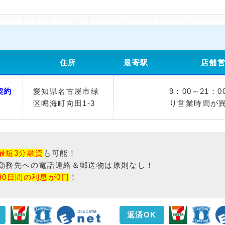
住所
最寄駅
店舗
契約
愛知県名古屋市緑
9：00～21：
区鳴海町向田1-3
り営業時間が
最短3分融資
も可能！
勤務先への電話連絡＆郵送物は原則なし！
30日間の利息が0円
！
返済OK