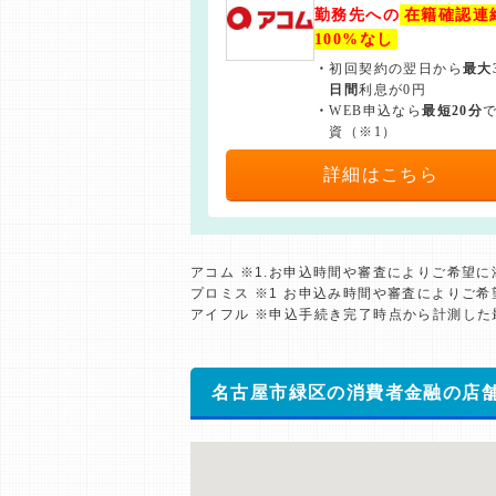
勤務先への
在籍確認連
100%なし
・
初回契約の翌日から
最大
日間
利息が0円
・
WEB申込なら
最短20分
資（※1）
詳細はこちら
アコム ※1.お申込時間や審査によりご希望
プロミス ※1 お申込み時間や審査によりご
アイフル ※申込手続き完了時点から計測し
名古屋市緑区の消費者金融の店舗