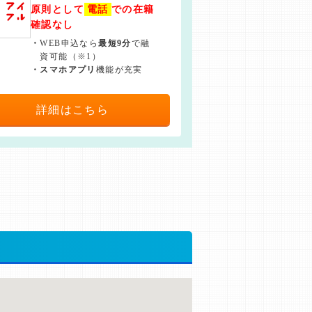
原則として
電話
での在籍
確認なし
・
WEB申込なら
最短9分
で融
資可能（※1）
・
スマホアプリ
機能が充実
詳細はこちら