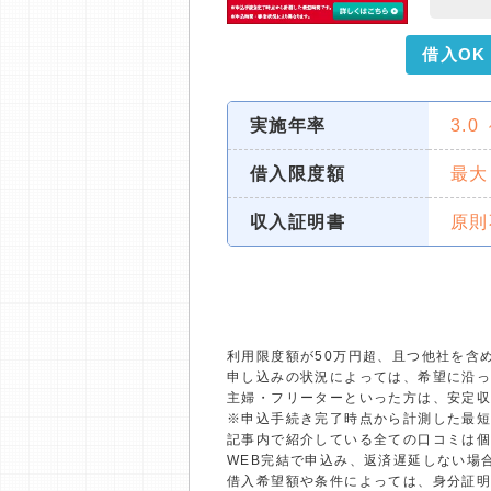
借入OK
実施年率
3.0
借入限度額
最大
収入証明書
原則
利用限度額が50万円超、且つ他社を含
申し込みの状況によっては、希望に沿
主婦・フリーターといった方は、安定
※申込手続き完了時点から計測した最
記事内で紹介している全ての口コミは
WEB完結で申込み、返済遅延しない場
借入希望額や条件によっては、身分証