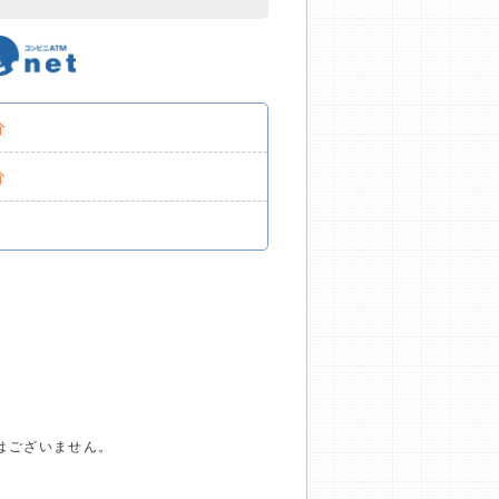
分
分
はございません。