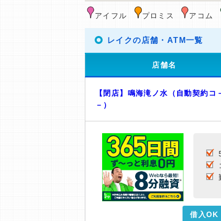
アイフル
プロミス
アコム
レイクの店舗・ATM一覧
店舗名
【閉店】鳴海滝ノ水（自動契約コ
－）
借入OK