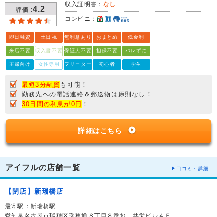
収入証明書：
なし
4.2
評価 :
コンビニ：
即日融資
土日祝
無利息あり
おまとめ
低金利
来店不要
収入書不要
保証人不要
担保不要
バレずに
主婦向け
女性専用
フリーター
初心者
学生
最短3分融資
も可能！
勤務先への電話連絡＆郵送物は原則なし！
30日間の利息が0円
！
詳細はこちら
アイフルの店舗一覧
口コミ・詳細
【閉店】新瑞橋店
最寄駅：新瑞橋駅
愛知県名古屋市瑞穂区瑞穂通８丁目８番地 共栄ビル４Ｆ