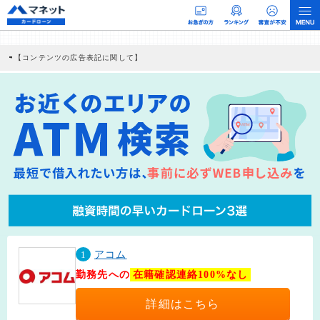
【コンテンツの広告表記に関して】
本コンテンツには、紹介している商品・商材の広告（リンク）を含む場合がありま
す。 これらの広告を経由して読者が企業ホームページを訪れ、成約が発生すると弊
社に対して企業から紹介報酬が支払われるという収益モデルです。 ただし、特定の
商品を根拠なくPRするものではなく、当編集部の調査／ユーザーへの口コミ収集な
どに基づき、公平性を担保した情報提供を行っています。
>提携企業一覧
1
アコム
勤務先への
在籍確認連絡100%なし
詳細はこちら