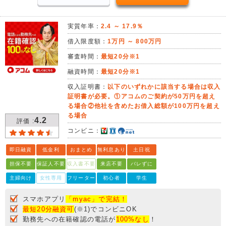
実質年率：
2.4 ～ 17.9％
借入限度額：
1万円 ～ 800万円
審査時間：
最短20分※1
融資時間：
最短20分※1
収入証明書：
以下のいずれかに該当する場合は収入
証明書が必要。①アコムのご契約が50万円を超え
る場合②他社を含めたお借入総額が100万円を超え
る場合
4.2
評価 :
コンビニ：
即日融資
低金利
おまとめ
無利息あり
土日祝
担保不要
保証人不要
収入書不要
来店不要
バレずに
主婦向け
女性専用
フリーター
初心者
学生
スマホアプリ
「myac」で完結！
最短20分融資可
(※1)でコンビニOK
勤務先への在籍確認の電話が
100%なし
！