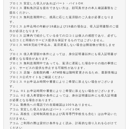
プロミス 安定した収入があればパート・バイトOK
プロミス 運転免許証を提出できない方は、顔写真付きの本人確認書類をご
提出ください。
プロミス 無利息期間中に、残高に応じた返済額のご入金が必要となりま
す。
プロミス お申込時の年齢が18歳および19歳の場合は、収入証明書類のご提
出が必須となります。
プロミス 記事内で紹介している全ての口コミは個人の感想であり、必ずし
も口コミと同様のサービス提供を保証するものではございません。
プロミス WEB完結で申込み、返済遅延しない場合は郵送物が発生しませ
ん。
プロミス 借入希望額や条件によっては、身分証明書以外にも収入証明書が
必要となる場合があります。
プロミス 無利息期間中であっても、返済に遅延した場合やその他の事情に
より、サービスの提供を停止する可能性があります。
プロミス 店舗・自動契約機・ATM情報は随時変更されるため、最新情報は
プロミス公式サイトをご確認ください
プロミス ※お申込み時間や審査によりご希望に添えない場合がございま
す。
アコム ※1 お申込時間や審査によりご希望に添えない場合がございます。
アコム ※2 借入希望額や条件によっては、身分証明書以外にも収入証明書
が必要となる場合があります。
アコム 勤務先への電話での在籍確認は100％ありません。
アコム 安定した収入があればパート・バイトOK
アコム 高校生（定時制高校生および高等専門学校生も含む）はお申込いた
だけません。
アコム ご利用の際は貸付け条件をよく読み、計画的な借り入れを心がけて
ください