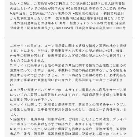
込み・ご契約、ご契約額が50万円以上でご契約後59日以内に収入証明書類
の提出とレイクでの登録が完了の方 60日間無利息 ※初めてのご契約 ※We
bお申込み、ご契約額が50万円未満の方 ■無利息の注意点 ・初回契約翌日
から無利息適用となります ・無利息期間経過後は通常金利適用となります
・他の無利息商品との併用不可 商号：新生フィナンシャル株式会社 貸金業
登録番号：関東財務局長(11) 第01024号 日本貸金業協会会員第000003号
1.本サイトの目的は、ローン商品等に関する適切な情報と選択の機会を提供
することにあり、当社は、提携事業者とお客様との契約締結の代理、斡旋、
仲介等の形態を問わず、提携事業者とお客様の間の契約にいかなる関与もす
るものではありません。
2.本サイトに掲載される他の事業者の商品に関する情報の正確性には細心の
注意を払っていますが、金利、手数料その他の商品に関するいかなる情報も
保証するものではございません。ローン商品をご利用の際には、必ず商品を
提供する事業者に直接お問い合わせの上、商品詳細をご自身でご確認下さ
い。
3.当社及び当社アドバイザーでは、本サイトに掲載される商品やサービス等
についてのご質問には回答致しかねますので、当該商品等を提供する事業者
に直接お問い合わせ下さい。
4.本サイトに関して、利用者と提携事業者、第三者との間で紛争やトラブル
が発生した場合、当事者間で解決を図るものとし、当社は一切責任を負いま
せん。
5.編集方針、免責事項・知的財産権、ご利用いただく上での注意、プライバ
シーポリシーの各規程を必ずご確認の上、本サイトをご利用下さい。
6.カードローンお申し込み時に保険証を提出する場合、保険者番号、被保険
者記号・番号、通院歴、臓器提供意思確認欄に記載がある場合はマスキング