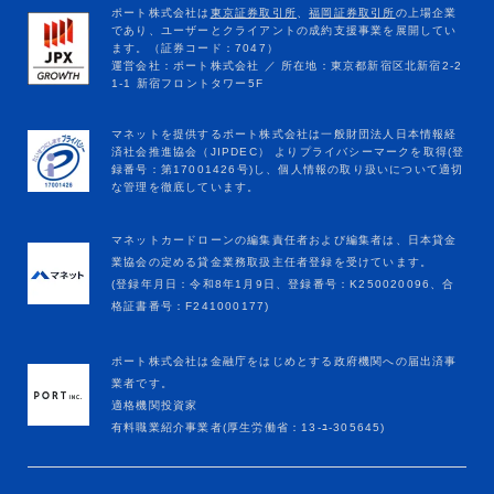
マネットカードローンの編集責任者および編集者は、日本貸金
業協会の定める貸金業務取扱主任者登録を受けています。
(登録年月日：令和8年1月9日、登録番号：K250020096、合
格証書番号：F241000177)
ポート株式会社は金融庁をはじめとする政府機関への届出済事
業者です。
適格機関投資家
有料職業紹介事業者(厚生労働省：13-ﾕ-305645)