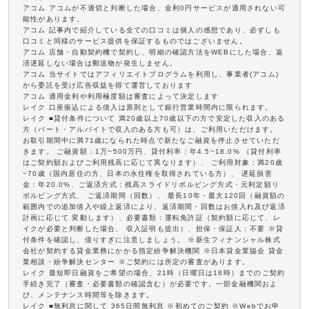
アコム アコムが不適切と判断した場合、金利0円サービスが適用されない可
能性があります。
アコム 記事内で紹介している全ての口コミは個人の感想であり、必ずしも
口コミと同様のサービス提供を保証するものではございません。
アコム 店舗・自動契約機で契約し、明細の確認方法をWEBにした場合、返
済遅延しない場合は郵送物が発生しません。
アコム 当サイトではアフィリエイトプログラムを利用し、事業者(アコム)
から委託を受け広告収益を得て運営しております
アコム 適用金利や利用極度額は審査によって決定します
レイク 口座振込による借入は原則として銀行営業時間内に限られます。
レイク ■貸付条件について 満20歳以上70歳以下の方で安定した収入のある
方（パート・アルバイトで収入のある方も可）は、ご利用いただけます。
お取引期間中に満71歳になられた時点で新たなご融資を停止させていただ
きます。 ご融資額：1万~500万円、貸付利率：年4.5~18.0% （貸付利率
はご契約額およびご利用残高に応じて異なります）、 ご利用対象：満20歳
~70歳（国内居住の方、日本の永住権を取得されている方）、 遅延損害
金：年20.0%、ご返済方式：残高スライドリボルビング方式・元利定額リ
ボルビング方式、 ご返済期間（回数）、 最長10年・最大120回（融資額の
範囲内での追加借入や繰上返済により、返済期間・回数はお借入れ及び返済
計画に応じて 変動します）、必要書類：運転免許証（契約額に応じて、レ
イクが必要と判断した場合、 収入証明も提出）、担保・保証人：不要 ※貸
付条件を確認し、借りすぎに注意しましょう。 ※新生フィナンシャル株式
会社が契約する貸金業務にかかる指定紛争解決機関 ※日本貸金業協会 貸金
業相談・紛争解決センター ※ご契約には所定の審査があります。
レイク 最短即日融資をご希望の場合、21時（日曜日は18時）までのご契約
手続き完了（審査・必要書類の確認含む）が必要です。一部金融機関およ
び、メンテナンス時間等を除きます。
レイク ■無利息に関して 365日間無利息 ※初めてのご契約 ※Webでお申