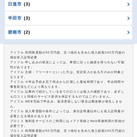
日進市
(3)
半田市
(3)
碧南市
(2)
アイフル 利用限度額が50万円超、且つ他社を含めた借入総額100万円超の
場合収入証明必要
アイフル 申し込みの状況によっては、希望に沿った融資を得られない可能
性があります。
アイフル 主婦・フリーターといった方は、安定収入がある方のみが対象と
なります。
アイフル ※申込手続き完了時点から計測した最短時間であり、申込時間や
審査状況などにより異なります。
アイフル 記事内で紹介している全ての口コミは個人の感想であり、必ずし
も口コミと同様のサービス提供を保証するものではございません。
アイフル WEB完結で申込み、返済遅延しない場合は郵送物が発生しませ
ん。
アイフル 借入希望額や条件によっては、身分証明書以外にも収入証明書が
必要となる場合があります。
プロミス 無利息サービスのご利用にはメアド登録とWeb明細利用の登録が
必要です。
プロミス 利用限度額が50万円超、且つ他社を含めた借入総額100万円超の
場合収入証明必要