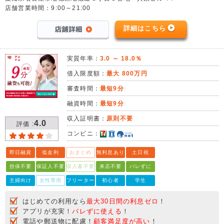
店舗営業時間：9:00～21:00
詳細はこちら
実質年率：
3.0 ～ 18.0％
借入限度額：
最大 800万円
審査時間：
最短9分
融資時間：
最短9分
収入証明書：
原則不要
4.0
評価 :
コンビニ：
即日融資
低金利
おまとめ
無利息あり
土日祝
担保不要
保証人不要
収入書不要
来店不要
バレずに
主婦向け
女性専用
フリーター
初心者
学生
はじめての利用なら
最大30日間の利息ゼロ
！
アプリが充実！
バレずに使える
！
電話や郵送物に配慮！
顧客満足度が高い
！