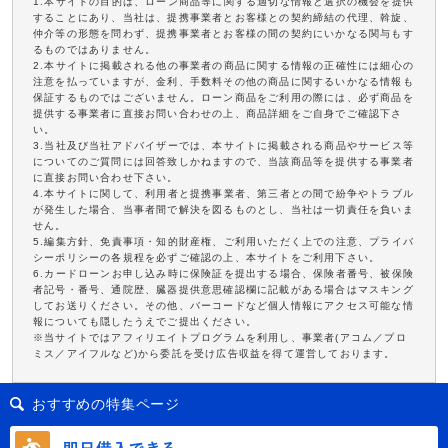
1.本サイトの目的は、ローン商品等に関する適切な情報と選択の機会を提供
することにあり、当社は、提携事業者とお客様との契約締結の代理、斡旋、
仲介等の形態を問わず、提携事業者とお客様の間の契約にいかなる関与もす
るものではありません。
2.本サイトに掲載される他の事業者の商品に関する情報の正確性には細心の
注意を払っていますが、金利、手数料その他の商品に関するいかなる情報も
保証するものではございません。ローン商品をご利用の際には、必ず商品を
提供する事業者に直接お問い合わせの上、商品詳細をご自身でご確認下さ
い。
3.当社及び当社アドバイザーでは、本サイトに掲載される商品やサービス等
についてのご質問には回答致しかねますので、当該商品等を提供する事業者
に直接お問い合わせ下さい。
4.本サイトに関して、利用者と提携事業者、第三者との間で紛争やトラブル
が発生した場合、当事者間で解決を図るものとし、当社は一切責任を負いま
せん。
5.編集方針、免責事項・知的財産権、ご利用いただく上での注意、プライバ
シーポリシーの各規程を必ずご確認の上、本サイトをご利用下さい。
6.カードローンお申し込み時に保険証を提出する場合、保険者番号、被保険
者記号・番号、通院歴、臓器提供意思確認欄に記載がある場合はマスキング
してお送りください。その他、バーコードなど個人情報にアクセス可能な情
報についても隠したうえでご提出ください。
※当サイトではアフィリエイトプログラムを利用し、事業者(アコム／プロ
ミス／アイフルなど)から委託を受け広告収益を得て運営しております。
おすすめの特集ページ