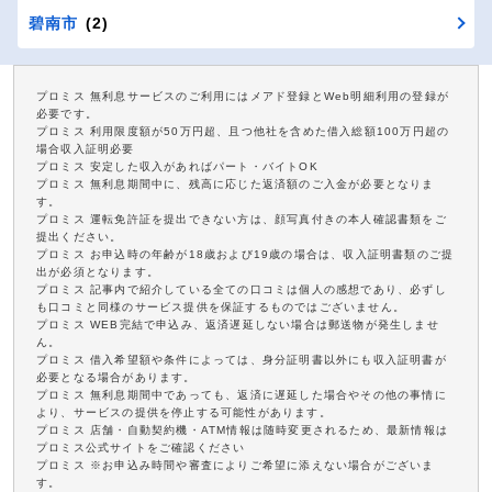
碧南市
(2)
プロミス 無利息サービスのご利用にはメアド登録とWeb明細利用の登録が
必要です。
プロミス 利用限度額が50万円超、且つ他社を含めた借入総額100万円超の
場合収入証明必要
プロミス 安定した収入があればパート・バイトOK
プロミス 無利息期間中に、残高に応じた返済額のご入金が必要となりま
す。
プロミス 運転免許証を提出できない方は、顔写真付きの本人確認書類をご
提出ください。
プロミス お申込時の年齢が18歳および19歳の場合は、収入証明書類のご提
出が必須となります。
プロミス 記事内で紹介している全ての口コミは個人の感想であり、必ずし
も口コミと同様のサービス提供を保証するものではございません。
プロミス WEB完結で申込み、返済遅延しない場合は郵送物が発生しませ
ん。
プロミス 借入希望額や条件によっては、身分証明書以外にも収入証明書が
必要となる場合があります。
プロミス 無利息期間中であっても、返済に遅延した場合やその他の事情に
より、サービスの提供を停止する可能性があります。
プロミス 店舗・自動契約機・ATM情報は随時変更されるため、最新情報は
プロミス公式サイトをご確認ください
プロミス ※お申込み時間や審査によりご希望に添えない場合がございま
す。