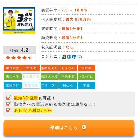
実質年率：
2.5 ～ 18.0％
借入限度額：
最大 800万円
審査時間：
最短3分※1
融資時間：
最短3分※1
収入証明書：
なし
4.2
評価 :
コンビニ：
即日融資
土日祝
無利息あり
おまとめ
低金利
来店不要
収入書不要
保証人不要
担保不要
バレずに
主婦向け
女性専用
フリーター
初心者
学生
最短3分融資
も可能！
勤務先への電話連絡＆郵送物は原則なし！
30日間の利息が0円
！
詳細はこちら