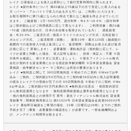
レイク 口座振込による借入は原則として銀行営業時間内に限られます。
レイク ■貸付条件について 満20歳以上70歳以下の方で安定した収入のある
方（パート・アルバイトで収入のある方も可）は、ご利用いただけます。
お取引期間中に満71歳になられた時点で新たなご融資を停止させていただ
きます。 ご融資額：1万~500万円、貸付利率：年4.5~18.0% （貸付利率
はご契約額およびご利用残高に応じて異なります）、 ご利用対象：満20歳
~70歳（国内居住の方、日本の永住権を取得されている方）、 遅延損害
金：年20.0%、ご返済方式：残高スライドリボルビング方式・元利定額リ
ボルビング方式、 ご返済期間（回数）、 最長10年・最大120回（融資額の
範囲内での追加借入や繰上返済により、返済期間・回数はお借入れ及び返済
計画に応じて 変動します）、必要書類：運転免許証（契約額に応じて、レ
イクが必要と判断した場合、 収入証明も提出）、担保・保証人：不要 ※貸
付条件を確認し、借りすぎに注意しましょう。 ※新生フィナンシャル株式
会社が契約する貸金業務にかかる指定紛争解決機関 ※日本貸金業協会 貸金
業相談・紛争解決センター ※ご契約には所定の審査があります。
レイク ■無利息に関して 365日間無利息 ※初めてのご契約 ※Webでお申
込み・ご契約、ご契約額が50万円以上でご契約後59日以内に収入証明書類
の提出とレイクでの登録が完了の方 60日間無利息 ※初めてのご契約 ※We
bお申込み、ご契約額が50万円未満の方 ■無利息の注意点 ・初回契約翌日
から無利息適用となります ・無利息期間経過後は通常金利適用となります
・他の無利息商品との併用不可 商号：新生フィナンシャル株式会社 貸金業
登録番号：関東財務局長(11) 第01024号 日本貸金業協会会員第000003号
レイク 最短即日融資をご希望の場合、21時（日曜日は18時）までのご契約
手続き完了（審査・必要書類の確認含む）が必要です。一部金融機関およ
び、メンテナンス時間等を除きます。