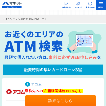
【コンテンツの広告表記に関して】
本コンテンツには、紹介している商品・商材の広告（リンク）を含む場合がありま
す。 これらの広告を経由して読者が企業ホームページを訪れ、成約が発生すると弊
社に対して企業から紹介報酬が支払われるという収益モデルです。 ただし、特定の
商品を根拠なくPRするものではなく、当編集部の調査／ユーザーへの口コミ収集な
どに基づき、公平性を担保した情報提供を行っています。
>提携企業一覧
1
アコム
勤務先への
在籍確認連絡100%なし
詳細はこちら