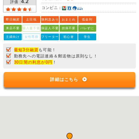
4.2
評価 :
コンビニ：
即日融資
土日祝
無利息あり
おまとめ
低金利
来店不要
収入書不要
保証人不要
担保不要
バレずに
主婦向け
女性専用
フリーター
初心者
学生
最短3分融資
も可能！
勤務先への電話連絡＆郵送物は原則なし！
30日間の利息が0円
！
詳細はこちら