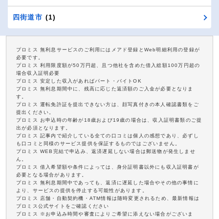
四街道市
(1)
プロミス 無利息サービスのご利用にはメアド登録とWeb明細利用の登録が
必要です。
プロミス 利用限度額が50万円超、且つ他社を含めた借入総額100万円超の
場合収入証明必要
プロミス 安定した収入があればパート・バイトOK
プロミス 無利息期間中に、残高に応じた返済額のご入金が必要となりま
す。
プロミス 運転免許証を提出できない方は、顔写真付きの本人確認書類をご
提出ください。
プロミス お申込時の年齢が18歳および19歳の場合は、収入証明書類のご提
出が必須となります。
プロミス 記事内で紹介している全ての口コミは個人の感想であり、必ずし
も口コミと同様のサービス提供を保証するものではございません。
プロミス WEB完結で申込み、返済遅延しない場合は郵送物が発生しませ
ん。
プロミス 借入希望額や条件によっては、身分証明書以外にも収入証明書が
必要となる場合があります。
プロミス 無利息期間中であっても、返済に遅延した場合やその他の事情に
より、サービスの提供を停止する可能性があります。
プロミス 店舗・自動契約機・ATM情報は随時変更されるため、最新情報は
プロミス公式サイトをご確認ください
プロミス ※お申込み時間や審査によりご希望に添えない場合がございま