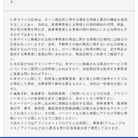
す。
1.本サイトの目的は、ローン商品等に関する適切な情報と選択の機会を提供
することにあり、当社は、提携事業者とお客様との契約締結の代理、斡旋、
仲介等の形態を問わず、提携事業者とお客様の間の契約にいかなる関与もす
るものではありません。
2.本サイトに掲載される他の事業者の商品に関する情報の正確性には細心の
注意を払っていますが、金利、手数料その他の商品に関するいかなる情報も
保証するものではございません。ローン商品をご利用の際には、必ず商品を
提供する事業者に直接お問い合わせの上、商品詳細をご自身でご確認下さ
い。
3.当社及び当社アドバイザーでは、本サイトに掲載される商品やサービス等
についてのご質問には回答致しかねますので、当該商品等を提供する事業者
に直接お問い合わせ下さい。
4.本サイトに関して、利用者と提携事業者、第三者との間で紛争やトラブル
が発生した場合、当事者間で解決を図るものとし、当社は一切責任を負いま
せん。
5.編集方針、免責事項・知的財産権、ご利用いただく上での注意、プライバ
シーポリシーの各規程を必ずご確認の上、本サイトをご利用下さい。
6.カードローンお申し込み時に保険証を提出する場合、保険者番号、被保険
者記号・番号、通院歴、臓器提供意思確認欄に記載がある場合はマスキング
してお送りください。その他、バーコードなど個人情報にアクセス可能な情
報についても隠したうえでご提出ください。
※当サイトではアフィリエイトプログラムを利用し、事業者(アコム／プロ
ミス／アイフルなど)から委託を受け広告収益を得て運営しております。