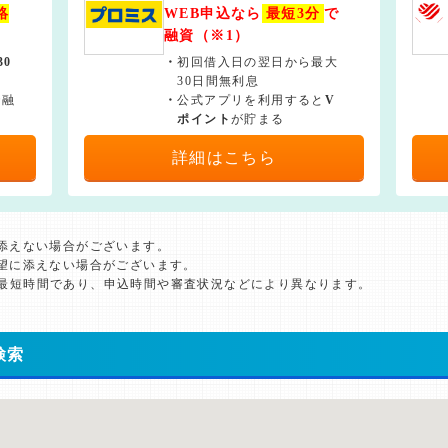
絡
WEB申込なら
最短3分
で
融資（※1）
30
・
初回借入日の翌日から最大
30日間無利息
で融
・
公式アプリを利用すると
V
ポイント
が貯まる
詳細はこちら
に添えない場合がございます。
希望に添えない場合がございます。
た最短時間であり、申込時間や審査状況などにより異なります。
検索