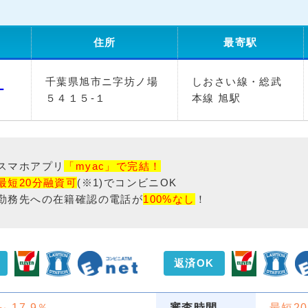
住所
最寄駅
千葉県旭市ニ字坊ノ場
しおさい線・総武
ー
５４１５-１
本線 旭駅
スマホアプリ
「myac」で完結！
最短20分融資可
(※1)でコンビニOK
勤務先への在籍確認の電話が
100%なし
！
返済OK
 ～ 17.9％
審査時間
最短2