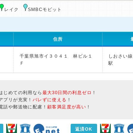
レイク
SMBCモビット
住所
千葉県旭市イ３０４１ 林ビル１
しおさい線
Ｆ
駅
はじめての利用なら
最大30日間の利息ゼロ
！
アプリが充実！
バレずに使える
！
電話や郵送物に配慮！
顧客満足度が高い
！
返済OK