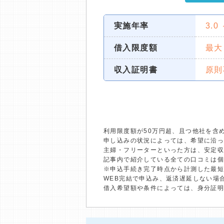
実施年率
3.0
借入限度額
最大
収入証明書
原則
利用限度額が50万円超、且つ他社を含
申し込みの状況によっては、希望に沿
主婦・フリーターといった方は、安定
記事内で紹介している全ての口コミは
※申込手続き完了時点から計測した最
WEB完結で申込み、返済遅延しない場
借入希望額や条件によっては、身分証