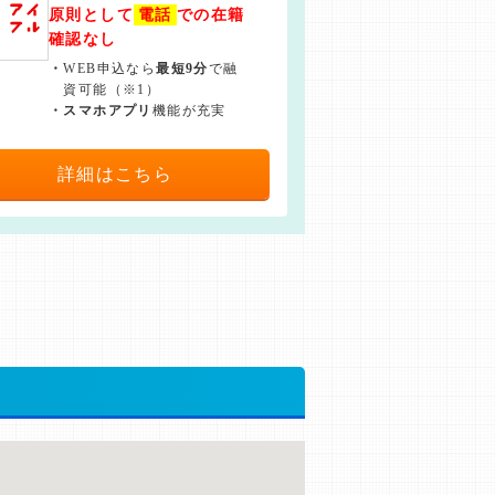
原則として
電話
での在籍
確認なし
・
WEB申込なら
最短9分
で融
資可能（※1）
・
スマホアプリ
機能が充実
詳細はこちら