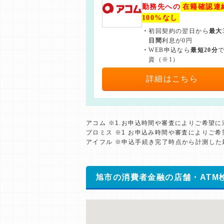
勤務先への
在籍確認連
100%なし
・
初回契約の翌日から
最大
日間
利息が0円
・
WEB申込なら
最短20分
資（※1）
詳細はこちら
アコム ※1.お申込時間や審査によりご希望
プロミス ※1 お申込み時間や審査によりご
アイフル ※申込手続き完了時点から計測し
旭市の消費者金融の店舗・ATM