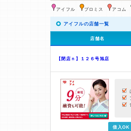
アイフル
プロミス
アコム
アイフルの店舗一覧
店舗名
【閉店ｎ】１２６号旭店
借入OK