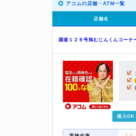
アコムの店舗・ATM一覧
店舗名
国道１２６号旭むじんくんコーナ
借入OK
実施年率
2.4