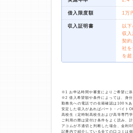
借入限度額
1万
収入証明書
以下
収入
契約
社を
を超
※1 お申込時間や審査によりご希望に
※2 借入希望額や条件によっては、身
勤務先への電話での在籍確認は100％
安定した収入があればパート・バイトO
高校生（定時制高校生および高等専門
ご利用の際は貸付け条件をよく読み、
アコムが不適切と判断した場合、金利0
記事内で紹介している全ての口コミは