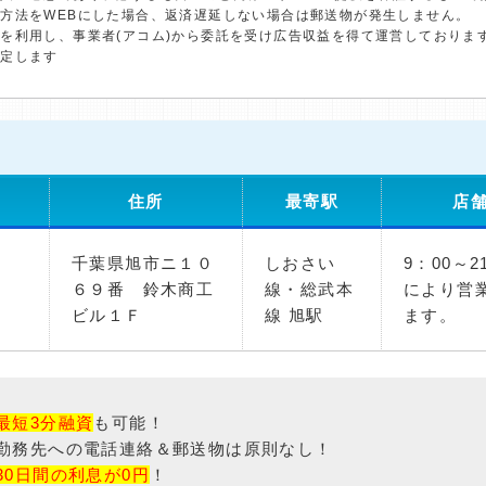
方法をWEBにした場合、返済遅延しない場合は郵送物が発生しません。
を利用し、事業者(アコム)から委託を受け広告収益を得て運営しておりま
決定します
住所
最寄駅
店
千葉県旭市ニ１０
しおさい
9：00～
６９番 鈴木商工
線・総武本
により営
ビル１Ｆ
線 旭駅
ます。
最短3分融資
も可能！
勤務先への電話連絡＆郵送物は原則なし！
30日間の利息が0円
！