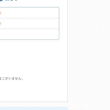
分
分
はございません。