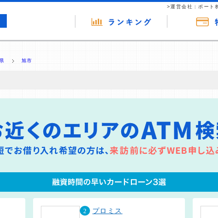
>運営会社：ポート
県
旭市
の広告（リンク）を含む場合があります。 これらの広告を経由して読者
るという収益モデルです。 ただし、特定の商品を根拠なくPRするもので
報提供を行っています。
2
プロミス