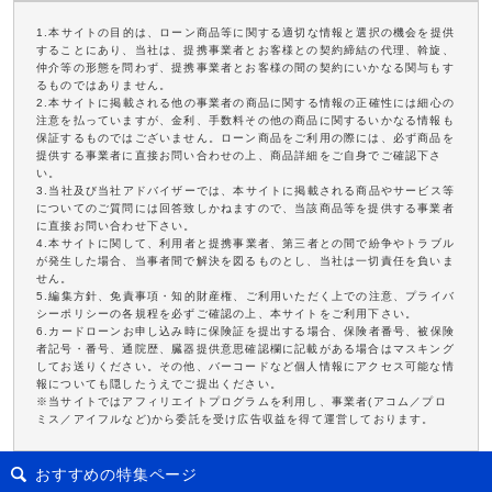
1.本サイトの目的は、ローン商品等に関する適切な情報と選択の機会を提供
することにあり、当社は、提携事業者とお客様との契約締結の代理、斡旋、
仲介等の形態を問わず、提携事業者とお客様の間の契約にいかなる関与もす
るものではありません。
2.本サイトに掲載される他の事業者の商品に関する情報の正確性には細心の
注意を払っていますが、金利、手数料その他の商品に関するいかなる情報も
保証するものではございません。ローン商品をご利用の際には、必ず商品を
提供する事業者に直接お問い合わせの上、商品詳細をご自身でご確認下さ
い。
3.当社及び当社アドバイザーでは、本サイトに掲載される商品やサービス等
についてのご質問には回答致しかねますので、当該商品等を提供する事業者
に直接お問い合わせ下さい。
4.本サイトに関して、利用者と提携事業者、第三者との間で紛争やトラブル
が発生した場合、当事者間で解決を図るものとし、当社は一切責任を負いま
せん。
5.編集方針、免責事項・知的財産権、ご利用いただく上での注意、プライバ
シーポリシーの各規程を必ずご確認の上、本サイトをご利用下さい。
6.カードローンお申し込み時に保険証を提出する場合、保険者番号、被保険
者記号・番号、通院歴、臓器提供意思確認欄に記載がある場合はマスキング
してお送りください。その他、バーコードなど個人情報にアクセス可能な情
報についても隠したうえでご提出ください。
※当サイトではアフィリエイトプログラムを利用し、事業者(アコム／プロ
ミス／アイフルなど)から委託を受け広告収益を得て運営しております。
おすすめの特集ページ